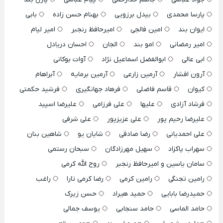
پارسا محمدی
بیدل برزویی
بهنام حسن زاده
بابی
ایوان بند
امین فالجی
امیرحافظ رنجبر
امیر لیام
امیر رمضانی
امو بند
الجان
احسان دریادل
ابی عالی
ابوالفضل اسماعیل نژاد
آوات بوکانی
آرون افشار
آرمین زارعی
آرمین برمایه
آبراهام
کیوان
قاسم فاضلی
فرهاد جهانگیری
فرشید حکمتی
فرشاد آزادی
علیها
علی فرزامی
علیرضا اسپید
علیرضا رحیم پور
علی عزیزپور
علی شرفی
علی احمدیانی
رضا صادقی
شایان یو
شاهین بنان
سهراب پاکزاد
سهیل مهرزادگان
سبحان رستمی
سامان یاسین و امیرحافظ رنجبر
روح الله کرمی
رامین تجنگی
رامین کرمی
رضا کرمی تارا
راغب
حمیدرضا بابایی
حمید هیراد
حسن زیرک
حامد الماسی
حامد سنجابی
یوسف جمالی