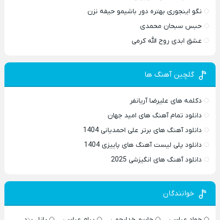
نگو اینجوری بهتره دور باشیمو حیفه نزن
حبس سبحان محمدی
عشق ابدی روح الله کرمی
گلچین آهنگ ها
دکلمه های علیرضا آریانفر
دانلود تمام آهنگ های امید جهان
دانلود آهنگ های برتر علی احمدیانی 1404
دانلود پلی لیست آهنگ های پاییزی 1404
دانلود آهنگ های انگیزشی 2025
خوانندگان
جواد عباسی
جاسم خدارحمی
پیام عباسی
پازل بند