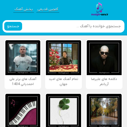
گلچین قدیمی
پخش آهنگ
جستجو
دکلمه های علیرضا
تمام آهنگ های امید
آهنگ های برتر علی
آریانفر
جهان
احمدیانی 1404