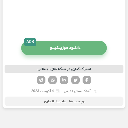
ADS
دانلــود موزیــکیـــو
اشتراک گذاری در شبکه های اجتماعی
فیسوک
تویتر
لینکدین
واتساپ
تلگرام
آهنگ سنتی-قدیمی
4 آگوست 2023
برچسب ها :
علیرضا افتخاری