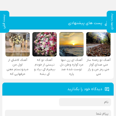
پست بعدی
پست قبلی
پست های پیشنهادی
آهنگ تو زخمه ساز
آهنگ ای زن تنها
آهنگ تو که
آهنگ کاشکی از
منی صدای آواز
مرد آواره وطن دل
نیستی از خودم
اول من
منی رمز من و راز
توست شده صد
بیخبرم کی بیاد و
میدونستم معنی
منی
پاره
کی بشه
حرفهایی که
دیدگاه خود را بگذارید