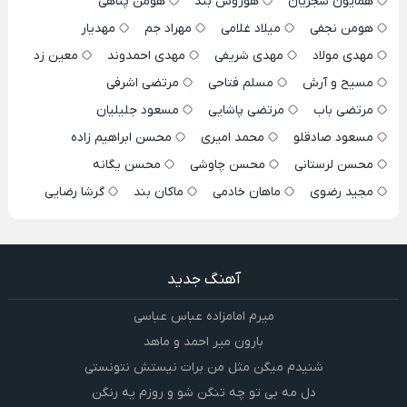
همایون شجریان
هوروش بند
هومن پناهی
هومن نجفی
میلاد غلامی
مهراد جم
مهدیار
مهدی مولاد
مهدی شریفی
مهدی احمدوند
معین زد
مسیح و آرش
مسلم فتاحی
مرتضی اشرفی
مرتضی باب
مرتضی پاشایی
مسعود جلیلیان
مسعود صادقلو
محمد امیری
محسن ابراهیم زاده
محسن لرستانی
محسن چاوشی
محسن یگانه
مجید رضوی
ماهان خادمی
ماکان بند
گرشا رضایی
آهنگ جدید
میرم امامزاده عباس عباسی
بارون میر احمد و ماهد
شنیدم میگن مثل من برات نیستش نتونستی
دل مه بی تو چه تنگن شو و روزم یه رنگن