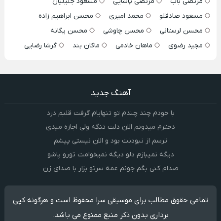
مرتضی باب
مرتضی پاشایی
مسعود جلیلیان
مسعود صادقلو
محمد امیری
محسن ابراهیم زاده
محسن لرستانی
محسن چاوشی
محسن یگانه
مجید رضوی
ماهان خادمی
ماکان بند
گرشا رضایی
آهنگ جدید
با خودم چند چندم تو تنهایام گرفت قلبم درد
دخترم میدونم الان دلت تنگه ولی اجازه میدی
ترسم از نبودنت بود و الان نیستی پیشم
دیگه نمیبازم دلو دیگه نمیخوامت تورو پاشو
صدام کنی بگم جونم عمه سرتو بزار با صدای زن
تمامی حقوق مطالب برای موسیقی سرا محفوظ است و هرگونه کپی
برداری بدون ذکر منبع ممنوع می باشد.