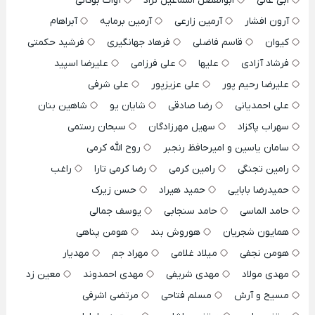
ابی عالی
ابوالفضل اسماعیل نژاد
آوات بوکانی
آرون افشار
آرمین زارعی
آرمین برمایه
آبراهام
کیوان
قاسم فاضلی
فرهاد جهانگیری
فرشید حکمتی
فرشاد آزادی
علیها
علی فرزامی
علیرضا اسپید
علیرضا رحیم پور
علی عزیزپور
علی شرفی
علی احمدیانی
رضا صادقی
شایان یو
شاهین بنان
سهراب پاکزاد
سهیل مهرزادگان
سبحان رستمی
سامان یاسین و امیرحافظ رنجبر
روح الله کرمی
رامین تجنگی
رامین کرمی
رضا کرمی تارا
راغب
حمیدرضا بابایی
حمید هیراد
حسن زیرک
حامد الماسی
حامد سنجابی
یوسف جمالی
همایون شجریان
هوروش بند
هومن پناهی
هومن نجفی
میلاد غلامی
مهراد جم
مهدیار
مهدی مولاد
مهدی شریفی
مهدی احمدوند
معین زد
مسیح و آرش
مسلم فتاحی
مرتضی اشرفی