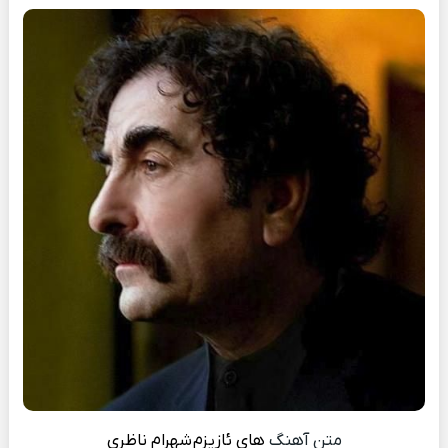
متن آهنگ
های ئازیزم
شهرام ناظری