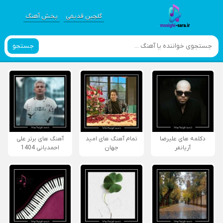
گلچین قدیمی
پخش آهنگ
جستجو
دکلمه های علیرضا
تمام آهنگ های امید
آهنگ های برتر علی
آریانفر
جهان
احمدیانی 1404