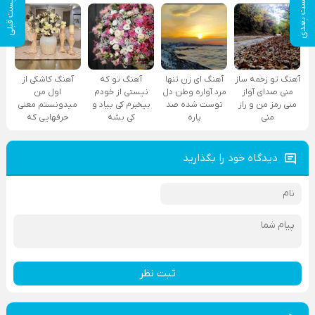
پست بعدی
پست قبلی
آهنگ تو زخمه ساز
آهنگ ای زن تنها
آهنگ تو که
آهنگ کاشکی از
منی صدای آواز
مرد آواره وطن دل
نیستی از خودم
اول من
منی رمز من و راز
توست شده صد
بیخبرم کی بیاد و
میدونستم معنی
منی
پاره
کی بشه
حرفهایی که
دیدگاه خود را بگذارید
ثبت نظر