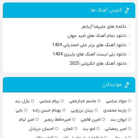
گلچین آهنگ ها
دکلمه های علیرضا آریانفر
دانلود تمام آهنگ های امید جهان
دانلود آهنگ های برتر علی احمدیانی 1404
دانلود پلی لیست آهنگ های پاییزی 1404
دانلود آهنگ های انگیزشی 2025
خوانندگان
جواد عباسی
جاسم خدارحمی
پیام عباسی
پازل بند
پارسا محمدی
بیدل برزویی
بهنام حسن زاده
بابی
ایوان بند
امین فالجی
امیرحافظ رنجبر
امیر لیام
امیر رمضانی
امو بند
الجان
احسان دریادل