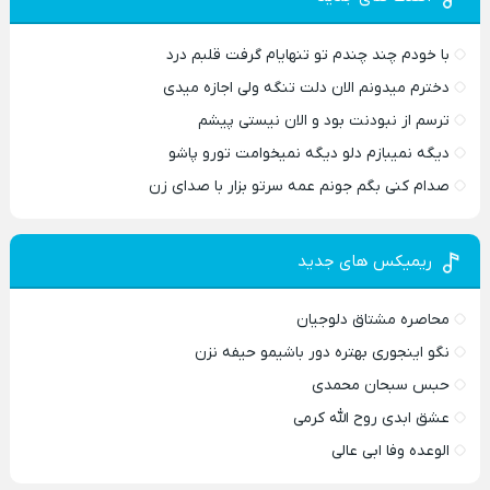
با خودم چند چندم تو تنهایام گرفت قلبم درد
دخترم میدونم الان دلت تنگه ولی اجازه میدی
ترسم از نبودنت بود و الان نیستی پیشم
دیگه نمیبازم دلو دیگه نمیخوامت تورو پاشو
صدام کنی بگم جونم عمه سرتو بزار با صدای زن
ریمیکس های جدید
محاصره مشتاق دلوجیان
نگو اینجوری بهتره دور باشیمو حیفه نزن
حبس سبحان محمدی
عشق ابدی روح الله کرمی
الوعده وفا ابی عالی