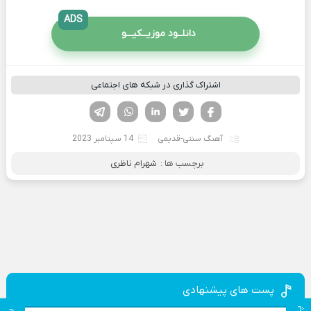
ADS
دانلــود موزیــکیـــو
اشتراک گذاری در شبکه های اجتماعی
فیسوک
تویتر
لینکدین
واتساپ
تلگرام
آهنگ سنتی-قدیمی
14 سپتامبر 2023
برچسب ها :
شهرام ناظری
پست های پیشنهادی