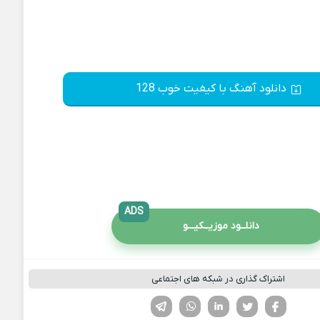
دانلود آهنگ با کیفیت خوب 128
ADS
دانلــود موزیــکیـــو
اشتراک گذاری در شبکه های اجتماعی
فیسوک
تویتر
لینکدین
واتساپ
تلگرام