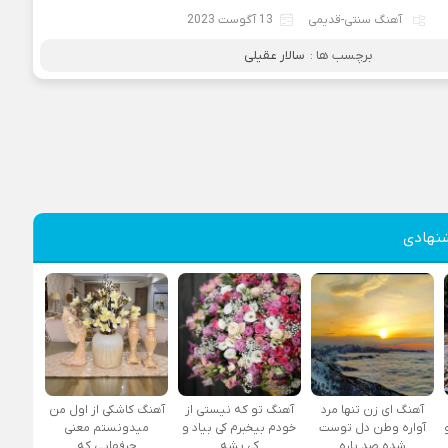
آهنگ سنتی-قدیمی
13 آگوست 2023
برچسب ها :
سالار عقیلی
نهادی
آهنگ ای زن تنها مرد
آهنگ تو که نیستی از
آهنگ کاشکی از اول من
آواره وطن دل توست
خودم بیخبرم کی بیاد و
میدونستم معنی
شده صد پاره
کی بشه
حرفهایی که