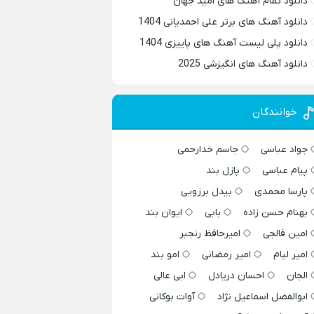
دانلود تمام آهنگ های امید جهان
دانلود آهنگ های برتر علی احمدیانی 1404
دانلود پلی لیست آهنگ های پاییزی 1404
دانلود آهنگ های انگیزشی 2025
خوانندگان
جواد عباسی
جاسم خدارحمی
پیام عباسی
پازل بند
پارسا محمدی
بیدل برزویی
بهنام حسن زاده
بابی
ایوان بند
امین فالجی
امیرحافظ رنجبر
امیر لیام
امیر رمضانی
امو بند
الجان
احسان دریادل
ابی عالی
ابوالفضل اسماعیل نژاد
آوات بوکانی