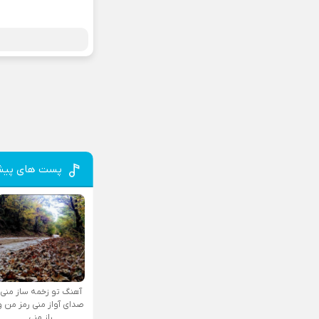
پست های پیش
آهنگ تو زخمه ساز منی
صدای آواز منی رمز من و
راز منی