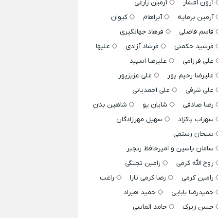
آرون افشار
آرمین زارعی
آرمین برمایه
آبراهام
کیوان
قاسم فاضلی
فرهاد جهانگیری
فرشید حکمتی
فرشاد آزادی
علیها
علی فرزامی
علیرضا اسپید
علیرضا رحیم پور
علی عزیزپور
علی شرفی
علی احمدیانی
رضا صادقی
شایان یو
شاهین بنان
سهراب پاکزاد
سهیل مهرزادگان
سبحان رستمی
سامان یاسین و امیرحافظ رنجبر
روح الله کرمی
رامین تجنگی
رامین کرمی
رضا کرمی تارا
راغب
حمیدرضا بابایی
حمید هیراد
حسن زیرک
حامد الماسی