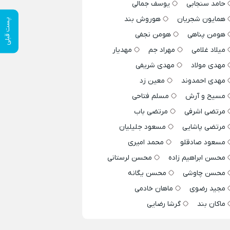
حامد سنجابی
یوسف جمالی
همایون شجریان
هوروش بند
پست قبلی
هومن پناهی
هومن نجفی
میلاد غلامی
مهراد جم
مهدیار
مهدی مولاد
مهدی شریفی
مهدی احمدوند
معین زد
مسیح و آرش
مسلم فتاحی
مرتضی اشرفی
مرتضی باب
مرتضی پاشایی
مسعود جلیلیان
مسعود صادقلو
محمد امیری
محسن ابراهیم زاده
محسن لرستانی
محسن چاوشی
محسن یگانه
مجید رضوی
ماهان خادمی
ماکان بند
گرشا رضایی