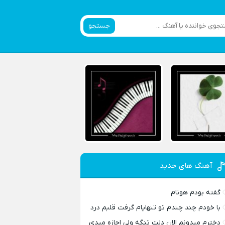
جستجو
آهنگ های جدید
گفته بودم هونام
با خودم چند چندم تو تنهایام گرفت قلبم درد
دخترم میدونم الان دلت تنگه ولی اجازه میدی