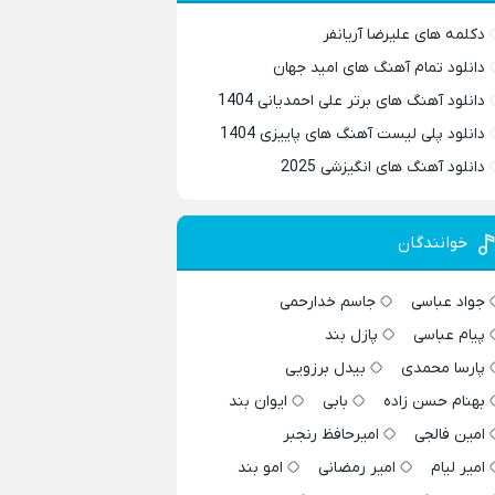
دکلمه های علیرضا آریانفر
دانلود تمام آهنگ های امید جهان
دانلود آهنگ های برتر علی احمدیانی 1404
دانلود پلی لیست آهنگ های پاییزی 1404
دانلود آهنگ های انگیزشی 2025
خوانندگان
جواد عباسی
جاسم خدارحمی
پیام عباسی
پازل بند
پارسا محمدی
بیدل برزویی
بهنام حسن زاده
بابی
ایوان بند
امین فالجی
امیرحافظ رنجبر
امیر لیام
امیر رمضانی
امو بند