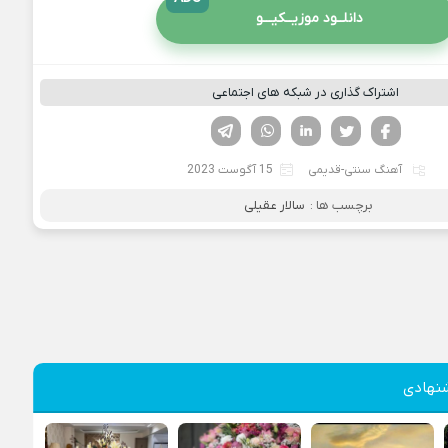
دانلــود موزیــکیـــو
اشتراک گذاری در شبکه های اجتماعی
فیسوک
تویتر
لینکدین
واتساپ
تلگرام
آهنگ سنتی-قدیمی
15 آگوست 2023
برچسب ها :
سالار عقیلی
نهادی