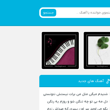
جستجو
آهنگ های جدید
شنیدم میگن مثل من برات نیستش نتونستی
دل مه بی تو چه تنگن شو و روزم یه رنگن
بگو چی اومد سر اون پسری که صداش زدم