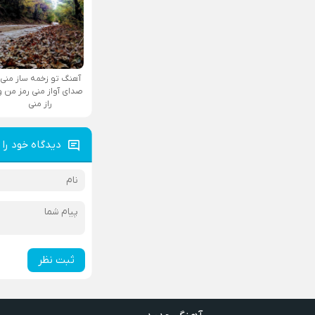
آهنگ تو زخمه ساز منی
صدای آواز منی رمز من و
راز منی
دیدگاه خود را 
ثبت نظر