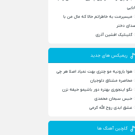
ابایی
میسپرمت به خاطراتم حالا که مال من با
دای دختر
گلینلیک افشین آذری
ریمیکس های جدید
هوا بارونیه مو چتری بهت نمیاد اصلا هر چی
محاصره مشتاق دلوجیان
نگو اینجوری بهتره دور باشیمو حیفه نزن
حبس سبحان محمدی
عشق ابدی روح الله کرمی
گلچین آهنگ ها