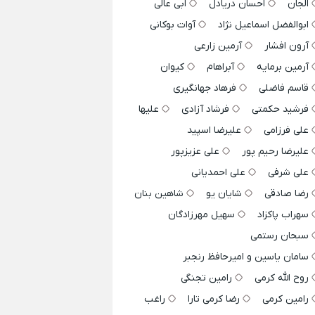
الجان
احسان دریادل
ابی عالی
ابوالفضل اسماعیل نژاد
آوات بوکانی
آرون افشار
آرمین زارعی
آرمین برمایه
آبراهام
کیوان
قاسم فاضلی
فرهاد جهانگیری
فرشید حکمتی
فرشاد آزادی
علیها
علی فرزامی
علیرضا اسپید
علیرضا رحیم پور
علی عزیزپور
علی شرفی
علی احمدیانی
رضا صادقی
شایان یو
شاهین بنان
سهراب پاکزاد
سهیل مهرزادگان
سبحان رستمی
سامان یاسین و امیرحافظ رنجبر
روح الله کرمی
رامین تجنگی
رامین کرمی
رضا کرمی تارا
راغب