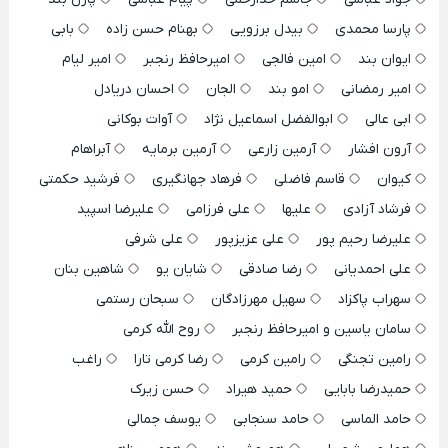
پارسا محمدی
بیدل برزویی
بهنام حسن زاده
بابی
ایوان بند
امین فالجی
امیرحافظ رنجبر
امیر لیام
امیر رمضانی
امو بند
الجان
احسان دریادل
ابی عالی
ابوالفضل اسماعیل نژاد
آوات بوکانی
آرون افشار
آرمین زارعی
آرمین برمایه
آبراهام
کیوان
قاسم فاضلی
فرهاد جهانگیری
فرشید حکمتی
فرشاد آزادی
علیها
علی فرزامی
علیرضا اسپید
علیرضا رحیم پور
علی عزیزپور
علی شرفی
علی احمدیانی
رضا صادقی
شایان یو
شاهین بنان
سهراب پاکزاد
سهیل مهرزادگان
سبحان رستمی
سامان یاسین و امیرحافظ رنجبر
روح الله کرمی
رامین تجنگی
رامین کرمی
رضا کرمی تارا
راغب
حمیدرضا بابایی
حمید هیراد
حسن زیرک
حامد الماسی
حامد سنجابی
یوسف جمالی