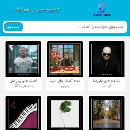
گلچین قدیمی
پخش آهنگ
جستجو
دکلمه های علیرضا
تمام آهنگ های امید
آهنگ های برتر علی
آریانفر
جهان
احمدیانی 1404