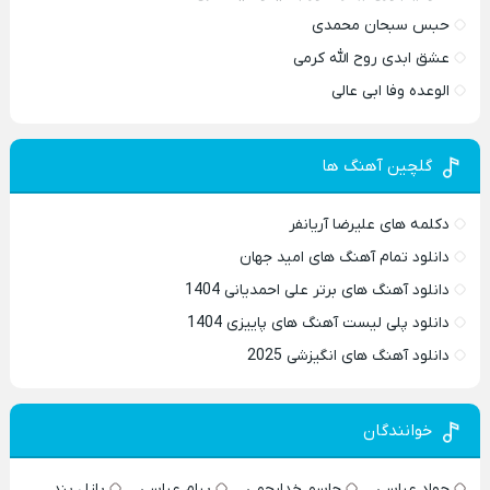
حبس سبحان محمدی
عشق ابدی روح الله کرمی
الوعده وفا ابی عالی
گلچین آهنگ ها
دکلمه های علیرضا آریانفر
دانلود تمام آهنگ های امید جهان
دانلود آهنگ های برتر علی احمدیانی 1404
دانلود پلی لیست آهنگ های پاییزی 1404
دانلود آهنگ های انگیزشی 2025
خوانندگان
جواد عباسی
جاسم خدارحمی
پیام عباسی
پازل بند