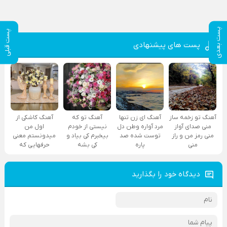
پست بعدی
پست قبلی
پست های پیشنهادی
آهنگ تو زخمه ساز
آهنگ ای زن تنها
آهنگ تو که
آهنگ کاشکی از
منی صدای آواز
مرد آواره وطن دل
نیستی از خودم
اول من
منی رمز من و راز
توست شده صد
بیخبرم کی بیاد و
میدونستم معنی
منی
پاره
کی بشه
حرفهایی که
دیدگاه خود را بگذارید