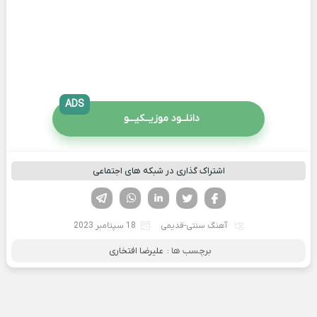
ADS
دانلــود موزیــکیـــو
اشتراک گذاری در شبکه های اجتماعی
فیسوک
تویتر
لینکدین
واتساپ
تلگرام
آهنگ سنتی-قدیمی
18 سپتامبر 2023
برچسب ها :
علیرضا افتخاری