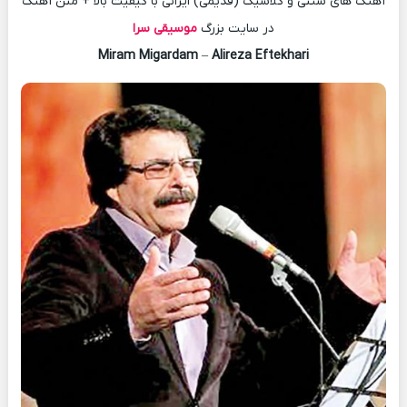
آهنگ های سنتی و کلاسیک (قدیمی) ایرانی با کیفیت بالا + متن آهنگ
در سایت بزرگ
موسیقی سرا
Miram Migardam
–
Alireza Eftekhari