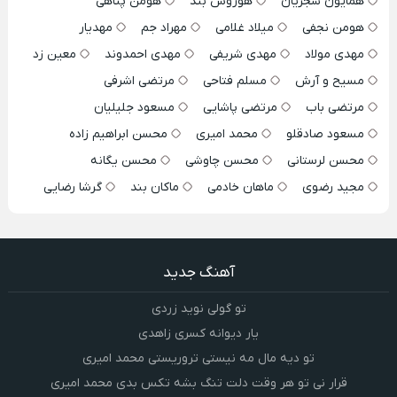
همایون شجریان
هوروش بند
هومن پناهی
هومن نجفی
میلاد غلامی
مهراد جم
مهدیار
مهدی مولاد
مهدی شریفی
مهدی احمدوند
معین زد
مسیح و آرش
مسلم فتاحی
مرتضی اشرفی
مرتضی باب
مرتضی پاشایی
مسعود جلیلیان
مسعود صادقلو
محمد امیری
محسن ابراهیم زاده
محسن لرستانی
محسن چاوشی
محسن یگانه
مجید رضوی
ماهان خادمی
ماکان بند
گرشا رضایی
آهنگ جدید
تو گولی نوید زردی
یار دیوانه کسری زاهدی
تو دیه مال مه نیستی تروریستی محمد امیری
قرار نی تو هر وقت دلت تنگ بشه تکس بدی محمد امیری