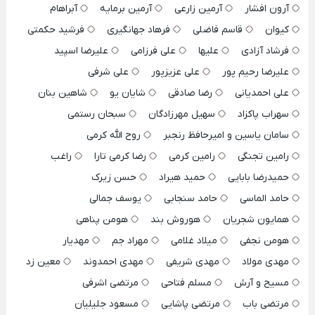
آرون افشار
آرمین زارعی
آرمین برمایه
آبراهام
کیوان
قاسم فاضلی
فرهاد جهانگیری
فرشید حکمتی
فرشاد آزادی
علیها
علی فرزامی
علیرضا اسپید
علیرضا رحیم پور
علی عزیزپور
علی شرفی
علی احمدیانی
رضا صادقی
شایان یو
شاهین بنان
سهراب پاکزاد
سهیل مهرزادگان
سبحان رستمی
سامان یاسین و امیرحافظ رنجبر
روح الله کرمی
رامین تجنگی
رامین کرمی
رضا کرمی تارا
راغب
حمیدرضا بابایی
حمید هیراد
حسن زیرک
حامد الماسی
حامد سنجابی
یوسف جمالی
همایون شجریان
هوروش بند
هومن پناهی
هومن نجفی
میلاد غلامی
مهراد جم
مهدیار
مهدی مولاد
مهدی شریفی
مهدی احمدوند
معین زد
مسیح و آرش
مسلم فتاحی
مرتضی اشرفی
مرتضی باب
مرتضی پاشایی
مسعود جلیلیان