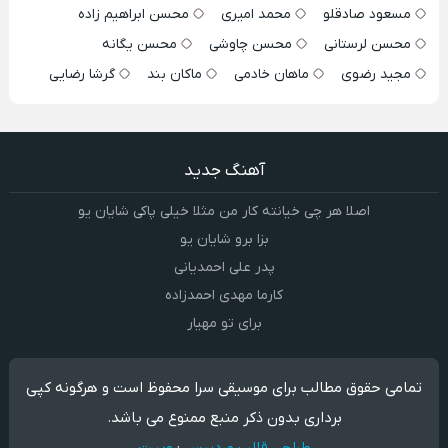
مسعود صادقلو
محمد امیری
محسن ابراهیم زاده
محسن لرستانی
محسن چاوشی
محسن یگانه
مجید رضوی
ماهان خادمی
ماکان بند
گرشا رضایی
آهنگ جدید
اصلا هر چی خیانته کار من مثلا خیلی پاکی شایان یو
بزا برو شایان یو
پدر علی احمدیانی
کارما مهدی احمدزاده
برای تو مهیار
تمامی حقوق مطالب برای موسیقی سرا محفوظ است و هرگونه کپی
برداری بدون ذکر منبع ممنوع می باشد.
طراحی قالب وردپرس
:
وبیت