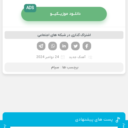
ADS
دانلــود موزیــکیـــو
اشتراک گذاری در شبکه های اجتماعی
فیسوک
تویتر
لینکدین
واتساپ
تلگرام
آهنگ جدید
24 نوامبر 2024
برچسب ها :
سیام
پست های پیشنهادی