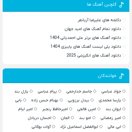
گلچین آهنگ ها
دکلمه های علیرضا آریانفر
دانلود تمام آهنگ های امید جهان
دانلود آهنگ های برتر علی احمدیانی 1404
دانلود پلی لیست آهنگ های پاییزی 1404
دانلود آهنگ های انگیزشی 2025
خوانندگان
جواد عباسی
جاسم خدارحمی
پیام عباسی
پازل بند
پارسا محمدی
بیدل برزویی
بهنام حسن زاده
بابی
ایوان بند
امین فالجی
امیرحافظ رنجبر
امیر لیام
امیر رمضانی
امو بند
الجان
احسان دریادل
ابی عالی
ابوالفضل اسماعیل نژاد
آوات بوکانی