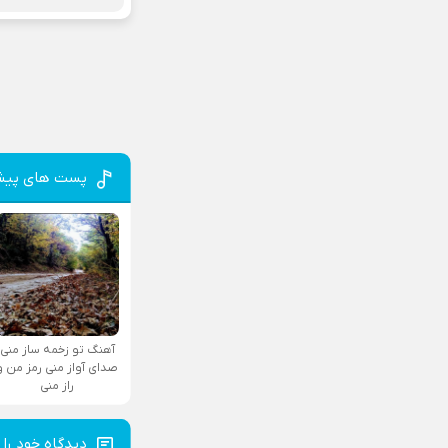
پست های پیش
آهنگ تو زخمه ساز منی
صدای آواز منی رمز من و
راز منی
دیدگاه خود را 