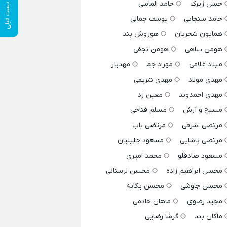
حسن زیرک
حامد الماسی
پست قبلی
حامد سنجابی
یوسف جمالی
همایون شجریان
هوروش بند
هومن پناهی
هومن نجفی
میلاد غلامی
مهراد جم
مهدیار
مهدی مولاد
مهدی شریفی
مهدی احمدوند
معین زد
مسیح و آرش
مسلم فتاحی
مرتضی اشرفی
مرتضی باب
مرتضی پاشایی
مسعود جلیلیان
مسعود صادقلو
محمد امیری
محسن ابراهیم زاده
محسن لرستانی
محسن چاوشی
محسن یگانه
مجید رضوی
ماهان خادمی
ماکان بند
گرشا رضایی