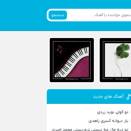
جستجو
آهنگ های جدید
تو گولی نوید زردی
یار دیوانه کسری زاهدی
تو دیه مال مه نیستی تروریستی محمد امیری