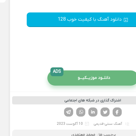
دانلود آهنگ با کیفیت خوب 128
ADS
دانلــود موزیــکیـــو
اشتراک گذاری در شبکه های اجتماعی
فیسوک
تویتر
لینکدین
واتساپ
تلگرام
آهنگ سنتی-قدیمی
10 آگوست 2023
برچسب ها :
محمد معتمدی