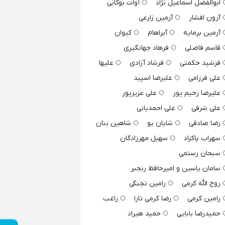
ابوالفضل اسماعیل نژاد
آوات بوکانی
آرون افشار
آرمین زارعی
آرمین برمایه
آبراهام
کیوان
قاسم فاضلی
فرهاد جهانگیری
فرشید حکمتی
فرشاد آزادی
علیها
علی فرزامی
علیرضا اسپید
علیرضا رحیم پور
علی عزیزپور
علی شرفی
علی احمدیانی
رضا صادقی
شایان یو
شاهین بنان
سهراب پاکزاد
سهیل مهرزادگان
سبحان رستمی
سامان یاسین و امیرحافظ رنجبر
روح الله کرمی
رامین تجنگی
رامین کرمی
رضا کرمی تارا
راغب
حمیدرضا بابایی
حمید هیراد