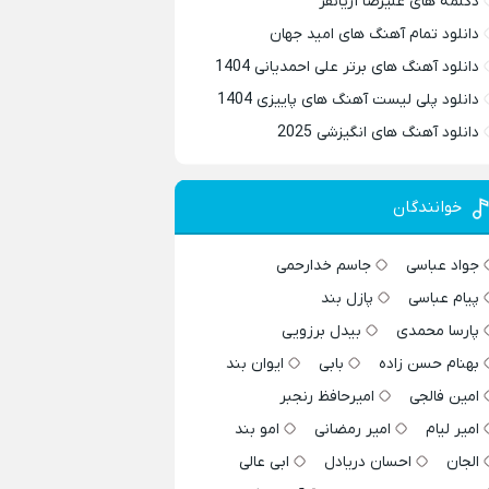
دکلمه های علیرضا آریانفر
دانلود تمام آهنگ های امید جهان
دانلود آهنگ های برتر علی احمدیانی 1404
دانلود پلی لیست آهنگ های پاییزی 1404
دانلود آهنگ های انگیزشی 2025
خوانندگان
جواد عباسی
جاسم خدارحمی
پیام عباسی
پازل بند
پارسا محمدی
بیدل برزویی
بهنام حسن زاده
بابی
ایوان بند
امین فالجی
امیرحافظ رنجبر
امیر لیام
امیر رمضانی
امو بند
الجان
احسان دریادل
ابی عالی