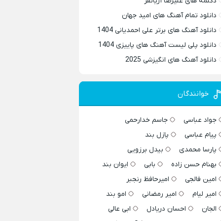
دکلمه های علیرضا آریانفر
دانلود تمام آهنگ های امید جهان
دانلود آهنگ های برتر علی احمدیانی 1404
دانلود پلی لیست آهنگ های پاییزی 1404
دانلود آهنگ های انگیزشی 2025
خوانندگان
جواد عباسی
جاسم خدارحمی
پیام عباسی
پازل بند
پارسا محمدی
بیدل برزویی
بهنام حسن زاده
بابی
ایوان بند
امین فالجی
امیرحافظ رنجبر
امیر لیام
امیر رمضانی
امو بند
الجان
احسان دریادل
ابی عالی