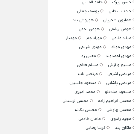
حسن زیرک
حامد الماسی
حامد سنجابی
یوسف جمالی
همایون شجریان
هوروش بند
هومن پناهی
هومن نجفی
میلاد غلامی
مهراد جم
مهدیار
مهدی مولاد
مهدی شریفی
مهدی احمدوند
معین زد
مسیح و آرش
مسلم فتاحی
مرتضی اشرفی
مرتضی باب
مرتضی پاشایی
مسعود جلیلیان
مسعود صادقلو
محمد امیری
محسن ابراهیم زاده
محسن لرستانی
محسن چاوشی
محسن یگانه
مجید رضوی
ماهان خادمی
ماکان بند
گرشا رضایی