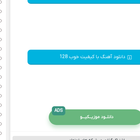
دانلود آهنگ با کیفیت خوب 128
ADS
دانلــود موزیــکیـــو