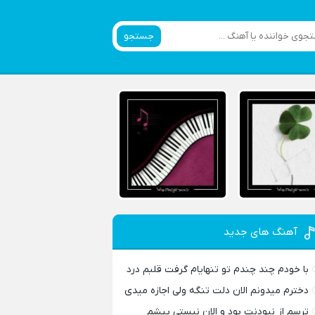
جستجو
آهنگ های جدید
با خودم چند چندم تو تنهایام گرفت قلبم درد
دخترم میدونم الان دلت تنگه ولی اجازه میدی
ترسم از نبودنت بود و الان نیستی پیشم