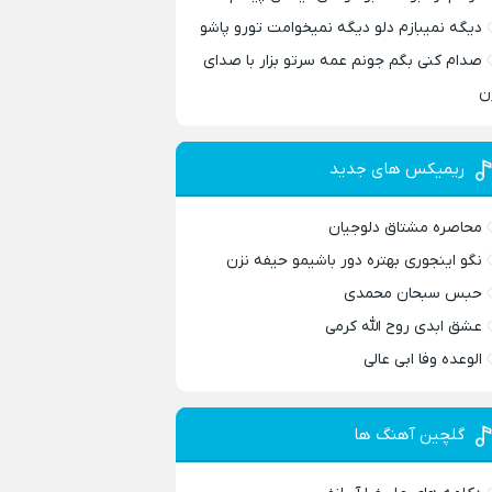
دیگه نمیبازم دلو دیگه نمیخوامت تورو پاشو
صدام کنی بگم جونم عمه سرتو بزار با صدای
ن
ریمیکس های جدید
محاصره مشتاق دلوجیان
نگو اینجوری بهتره دور باشیمو حیفه نزن
حبس سبحان محمدی
عشق ابدی روح الله کرمی
الوعده وفا ابی عالی
گلچین آهنگ ها