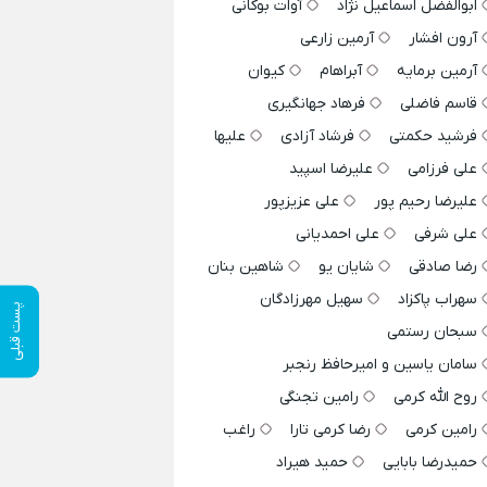
ابوالفضل اسماعیل نژاد
آوات بوکانی
آرون افشار
آرمین زارعی
آرمین برمایه
آبراهام
کیوان
قاسم فاضلی
فرهاد جهانگیری
فرشید حکمتی
فرشاد آزادی
علیها
علی فرزامی
علیرضا اسپید
علیرضا رحیم پور
علی عزیزپور
علی شرفی
علی احمدیانی
رضا صادقی
شایان یو
شاهین بنان
سهراب پاکزاد
سهیل مهرزادگان
پست قبلی
سبحان رستمی
سامان یاسین و امیرحافظ رنجبر
روح الله کرمی
رامین تجنگی
رامین کرمی
رضا کرمی تارا
راغب
حمیدرضا بابایی
حمید هیراد