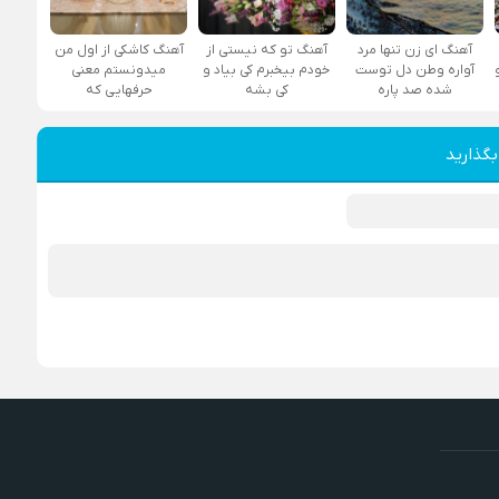
آهنگ ای زن تنها مرد
آهنگ تو که نیستی از
آهنگ کاشکی از اول من
آواره وطن دل توست
خودم بیخبرم کی بیاد و
میدونستم معنی
شده صد پاره
کی بشه
حرفهایی که
بگذارید