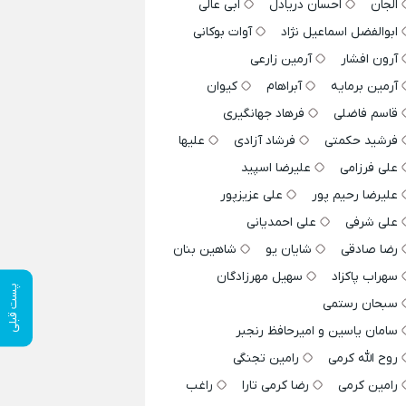
الجان
احسان دریادل
ابی عالی
ابوالفضل اسماعیل نژاد
آوات بوکانی
آرون افشار
آرمین زارعی
آرمین برمایه
آبراهام
کیوان
قاسم فاضلی
فرهاد جهانگیری
فرشید حکمتی
فرشاد آزادی
علیها
علی فرزامی
علیرضا اسپید
علیرضا رحیم پور
علی عزیزپور
علی شرفی
علی احمدیانی
رضا صادقی
شایان یو
شاهین بنان
سهراب پاکزاد
سهیل مهرزادگان
پست قبلی
سبحان رستمی
سامان یاسین و امیرحافظ رنجبر
روح الله کرمی
رامین تجنگی
رامین کرمی
رضا کرمی تارا
راغب