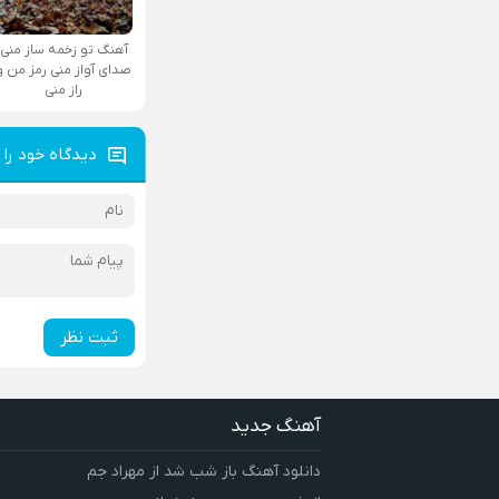
آهنگ تو زخمه ساز منی
صدای آواز منی رمز من و
راز منی
دیدگاه خود را 
ثبت نظر
آهنگ جدید
دانلود آهنگ باز شب شد از مهراد جم