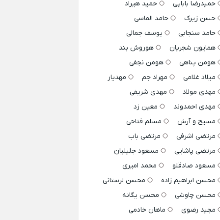
حمیدرضا بابایی
حمید هیراد
حسن زیرک
حامد الماسی
حامد سنجابی
یوسف جمالی
همایون شجریان
هوروش بند
هومن پناهی
هومن نجفی
میلاد غلامی
مهراد جم
مهدیار
مهدی مولاد
مهدی شریفی
مهدی احمدوند
معین زد
مسیح و آرش
مسلم فتاحی
مرتضی اشرفی
مرتضی باب
مرتضی پاشایی
مسعود جلیلیان
مسعود صادقلو
محمد امیری
محسن ابراهیم زاده
محسن لرستانی
محسن چاوشی
محسن یگانه
مجید رضوی
ماهان خادمی