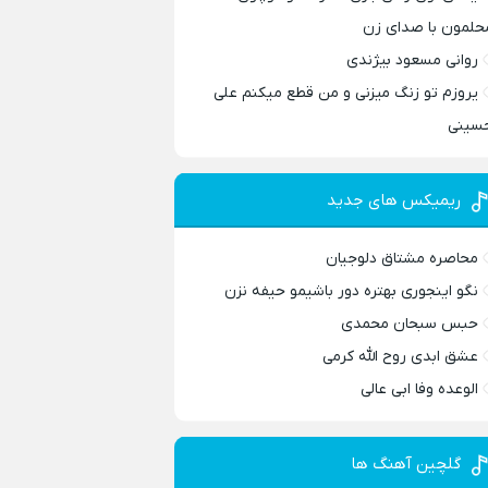
حلمون با صدای زن
روانی مسعود بیژندی
یروزم تو زنگ میزنی و من قطع میکنم علی
سینی
ریمیکس های جدید
محاصره مشتاق دلوجیان
نگو اینجوری بهتره دور باشیمو حیفه نزن
حبس سبحان محمدی
عشق ابدی روح الله کرمی
الوعده وفا ابی عالی
گلچین آهنگ ها