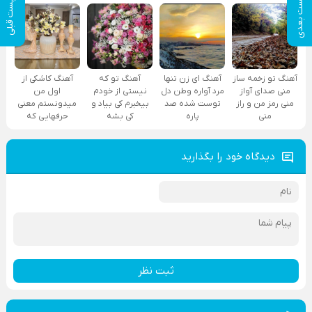
پست بعدی
پست قبلی
آهنگ تو زخمه ساز
آهنگ ای زن تنها
آهنگ تو که
آهنگ کاشکی از
منی صدای آواز
مرد آواره وطن دل
نیستی از خودم
اول من
منی رمز من و راز
توست شده صد
بیخبرم کی بیاد و
میدونستم معنی
منی
پاره
کی بشه
حرفهایی که
دیدگاه خود را بگذارید
ثبت نظر