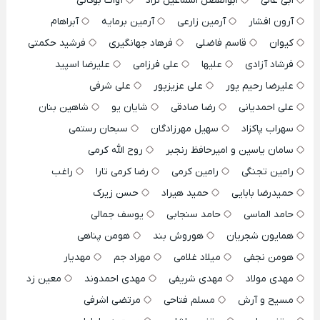
ابی عالی
ابوالفضل اسماعیل نژاد
آوات بوکانی
آرون افشار
آرمین زارعی
آرمین برمایه
آبراهام
کیوان
قاسم فاضلی
فرهاد جهانگیری
فرشید حکمتی
فرشاد آزادی
علیها
علی فرزامی
علیرضا اسپید
علیرضا رحیم پور
علی عزیزپور
علی شرفی
علی احمدیانی
رضا صادقی
شایان یو
شاهین بنان
سهراب پاکزاد
سهیل مهرزادگان
سبحان رستمی
سامان یاسین و امیرحافظ رنجبر
روح الله کرمی
رامین تجنگی
رامین کرمی
رضا کرمی تارا
راغب
حمیدرضا بابایی
حمید هیراد
حسن زیرک
حامد الماسی
حامد سنجابی
یوسف جمالی
همایون شجریان
هوروش بند
هومن پناهی
هومن نجفی
میلاد غلامی
مهراد جم
مهدیار
مهدی مولاد
مهدی شریفی
مهدی احمدوند
معین زد
مسیح و آرش
مسلم فتاحی
مرتضی اشرفی