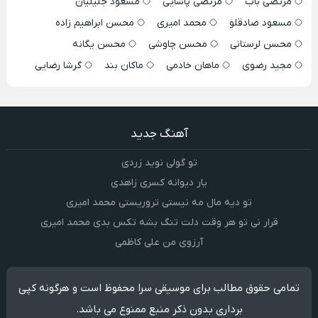
مرتضی باب
مرتضی پاشایی
مسعود جلیلیان
مسعود صادقلو
محمد امیری
محسن ابراهیم زاده
محسن لرستانی
محسن چاوشی
محسن یگانه
مجید رضوی
ماهان خادمی
ماکان بند
گرشا رضایی
آهنگ جدید
تو گولی نوید زردی
یار دیوانه کسری زاهدی
تو دیه مال مه نیستی تروریستی محمد امیری
قرار نی تو هر وقت دلت تنگ بشه تکس بدی محمد امیری
آرزوی من علی کاظمی
تمامی حقوق مطالب برای موسیقی سرا محفوظ است و هرگونه کپی
برداری بدون ذکر منبع ممنوع می باشد.