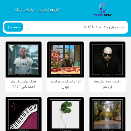
گلچین قدیمی
پخش آهنگ
جستجو
دکلمه های علیرضا
تمام آهنگ های امید
آهنگ های برتر علی
آریانفر
جهان
احمدیانی 1404