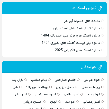
گلچین آهنگ ها
دکلمه های علیرضا آریانفر
دانلود تمام آهنگ های امید جهان
دانلود آهنگ های برتر علی احمدیانی 1404
دانلود پلی لیست آهنگ های پاییزی 1404
دانلود آهنگ های انگیزشی 2025
خوانندگان
جواد عباسی
جاسم خدارحمی
پیام عباسی
پازل بند
پارسا محمدی
بیدل برزویی
بهنام حسن زاده
بابی
ایوان بند
امین فالجی
امیرحافظ رنجبر
امیر لیام
امیر رمضانی
امو بند
الجان
احسان دریادل