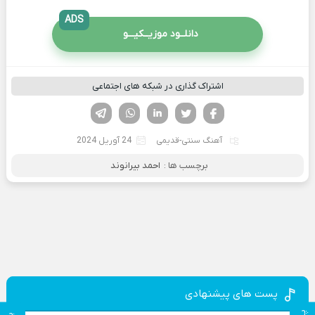
ADS
دانلــود موزیــکیـــو
اشتراک گذاری در شبکه های اجتماعی
فیسوک
تویتر
لینکدین
واتساپ
تلگرام
آهنگ سنتی-قدیمی
24 آوریل 2024
برچسب ها :
احمد بیرانوند
پست های پیشنهادی