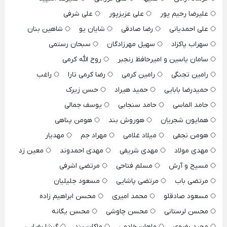
علیرضا رحیم پور
علی عزیزپور
علی شرفی
علی احمدیانی
رضا صادقی
شایان یو
شاهین بنان
سهراب پاکزاد
سهیل مهرزادگان
سبحان رستمی
سامان یاسین و امیرحافظ رنجبر
روح الله کرمی
رامین تجنگی
رامین کرمی
رضا کرمی تارا
راغب
حمیدرضا بابایی
حمید هیراد
حسن زیرک
حامد الماسی
حامد سنجابی
یوسف جمالی
همایون شجریان
هوروش بند
هومن پناهی
هومن نجفی
میلاد غلامی
مهراد جم
مهدیار
مهدی مولاد
مهدی شریفی
مهدی احمدوند
معین زد
مسیح و آرش
مسلم فتاحی
مرتضی اشرفی
مرتضی باب
مرتضی پاشایی
مسعود جلیلیان
مسعود صادقلو
محمد امیری
محسن ابراهیم زاده
محسن لرستانی
محسن چاوشی
محسن یگانه
مجید رضوی
ماهان خادمی
ماکان بند
گرشا رضایی