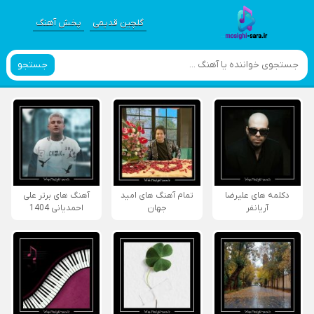
گلچین قدیمی
پخش آهنگ
جستجو
دکلمه های علیرضا
تمام آهنگ های امید
آهنگ های برتر علی
آریانفر
جهان
احمدیانی 1404