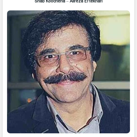
Shab Koocheha
–
Alireza Eftekhari