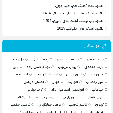
دانلود تمام آهنگ های امید جهان
دانلود آهنگ های برتر علی احمدیانی 1404
دانلود پلی لیست آهنگ های پاییزی 1404
دانلود آهنگ های انگیزشی 2025
خوانندگان
جواد عباسی
جاسم خدارحمی
پیام عباسی
پازل بند
پارسا محمدی
بیدل برزویی
بهنام حسن زاده
بابی
ایوان بند
امین فالجی
امیرحافظ رنجبر
امیر لیام
امیر رمضانی
امو بند
الجان
احسان دریادل
ابی عالی
ابوالفضل اسماعیل نژاد
آوات بوکانی
آرون افشار
آرمین زارعی
آرمین برمایه
آبراهام
کیوان
قاسم فاضلی
فرهاد جهانگیری
فرشید حکمتی
فرشاد آزادی
علیها
علی فرزامی
علیرضا اسپید