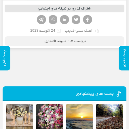
اشتراک گذاری در شبکه های اجتماعی
فیسوک
تویتر
لینکدین
واتساپ
تلگرام
آهنگ سنتی-قدیمی
24 آگوست 2023
برچسب ها :
علیرضا افتخاری
پست بعدی
پست قبلی
پست های پیشنهادی