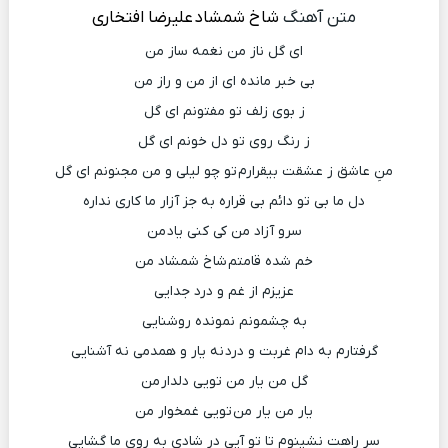
متن آهنگ
شاخ شمشاد
علیرضا افتخاری
ای گل ناز من نغمه ساز من
بی خبر مانده ای از من و راز من
ز بوی زلف تو مفتونم ای گل
ز رنگ روی تو دل خونم ای گل
منِ عاشق ز عشقت بیقرارم تو چو لیلی و من مجنونم ای گل
دل ما بی تو دائم بی قراره به جز آزار ما کاری نداره
سرو آزاد من کی کنی یاد من
خم شده قامتم شاخ شمشاد من
عزیزم از غم و درد جدایی
به چشمونم نمونده روشنایی
گرفتارم به دام غربت و درد نه یار و همدمی نه آشنایی
گل من یار من تویی دلدار من
یار من یار من تویی غمخوار من
سر راهت نشینوم تا تو آیی در شادی به روی ما گشایی