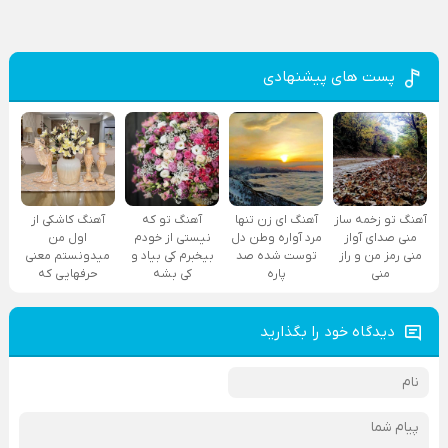
پست های پیشنهادی
آهنگ تو زخمه ساز
آهنگ ای زن تنها
آهنگ تو که
آهنگ کاشکی از
منی صدای آواز
مرد آواره وطن دل
نیستی از خودم
اول من
منی رمز من و راز
توست شده صد
بیخبرم کی بیاد و
میدونستم معنی
منی
پاره
کی بشه
حرفهایی که
دیدگاه خود را بگذارید