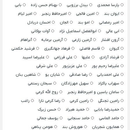
پارسا محمدی
بیدل برزویی
بهنام حسن زاده
بابی
ایوان بند
امین فالجی
امیرحافظ رنجبر
امیر لیام
امیر رمضانی
امو بند
الجان
احسان دریادل
ابی عالی
ابوالفضل اسماعیل نژاد
آوات بوکانی
آرون افشار
آرمین زارعی
آرمین برمایه
آبراهام
کیوان
قاسم فاضلی
فرهاد جهانگیری
فرشید حکمتی
فرشاد آزادی
علیها
علی فرزامی
علیرضا اسپید
علیرضا رحیم پور
علی عزیزپور
علی شرفی
علی احمدیانی
رضا صادقی
شایان یو
شاهین بنان
سهراب پاکزاد
سهیل مهرزادگان
سبحان رستمی
سامان یاسین و امیرحافظ رنجبر
روح الله کرمی
رامین تجنگی
رامین کرمی
رضا کرمی تارا
راغب
حمیدرضا بابایی
حمید هیراد
حسن زیرک
حامد الماسی
حامد سنجابی
یوسف جمالی
همایون شجریان
هوروش بند
هومن پناهی