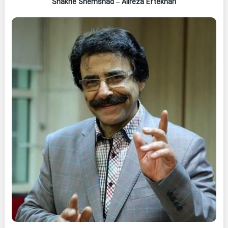
Shakhe Shemshad
–
Alireza Eftekhari