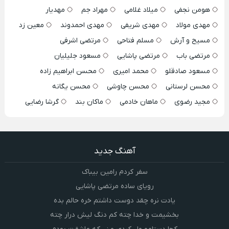
هومن نجفی
میلاد غلامی
مهراد جم
مهدیار
مهدی مولاد
مهدی شریفی
مهدی احمدوند
معین زد
مسیح و آرش
مسلم فتاحی
مرتضی اشرفی
مرتضی باب
مرتضی پاشایی
مسعود جلیلیان
مسعود صادقلو
محمد امیری
محسن ابراهیم زاده
محسن لرستانی
محسن چاوشی
محسن یگانه
مجید رضوی
ماهان خادمی
ماکان بند
گرشا رضایی
آهنگ جدید
سفر کردم رامین بیباک
رویای ساده مرتضی پاشایی
یادت نره چقد دوست داشتم خره حالم بده
بخشیمت و خدا چته کم دنگ لیش درار چته