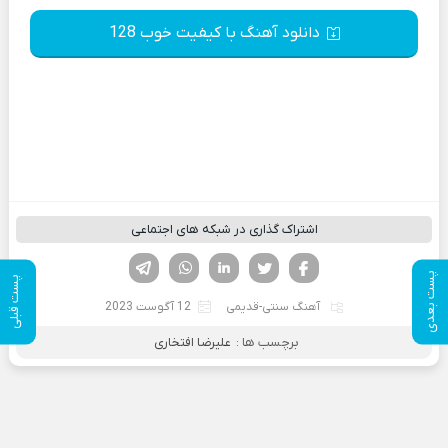
دانلود آهنگ با کیفیت خوب 128
اشتراک گذاری در شبکه های اجتماعی
فیسوک
تویتر
لینکدین
واتساپ
تلگرام
پست بعدی
پست قبلی
آهنگ سنتی-قدیمی
12 آگوست 2023
برچسب ها :
علیرضا افتخاری