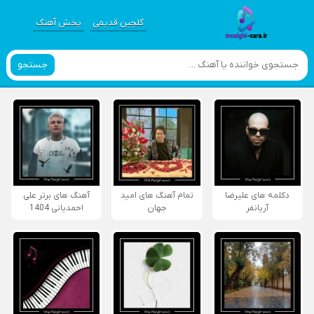
گلچین قدیمی
پخش آهنگ
جستجو
دکلمه های علیرضا
تمام آهنگ های امید
آهنگ های برتر علی
آریانفر
جهان
احمدیانی 1404