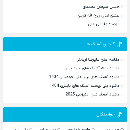
حبس سبحان محمدی
عشق ابدی روح الله کرمی
الوعده وفا ابی عالی
گلچین آهنگ ها
دکلمه های علیرضا آریانفر
دانلود تمام آهنگ های امید جهان
دانلود آهنگ های برتر علی احمدیانی 1404
دانلود پلی لیست آهنگ های پاییزی 1404
دانلود آهنگ های انگیزشی 2025
خوانندگان
جواد عباسی
جاسم خدارحمی
پیام عباسی
پازل بند