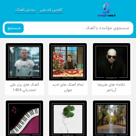
گلچین قدیمی
پخش آهنگ
جستجو
دکلمه های علیرضا
تمام آهنگ های امید
آهنگ های برتر علی
آریانفر
جهان
احمدیانی 1404