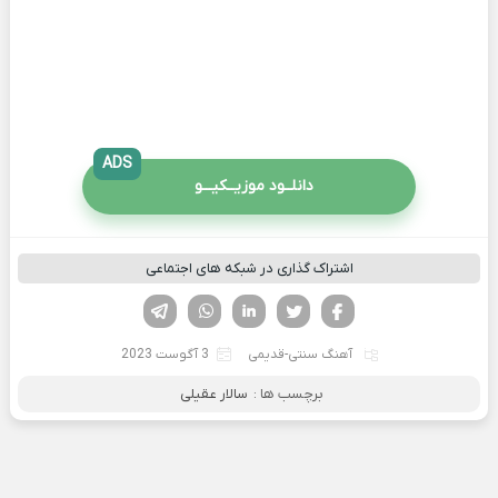
ADS
دانلــود موزیــکیـــو
اشتراک گذاری در شبکه های اجتماعی
فیسوک
تویتر
لینکدین
واتساپ
تلگرام
آهنگ سنتی-قدیمی
3 آگوست 2023
برچسب ها :
سالار عقیلی