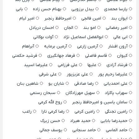
پارسا محمدی
بیدل برزویی
بهنام حسن زاده
بابی
ایوان بند
امین فالجی
امیرحافظ رنجبر
امیر لیام
امیر رمضانی
امو بند
الجان
احسان دریادل
ابی عالی
ابوالفضل اسماعیل نژاد
آوات بوکانی
آرون افشار
آرمین زارعی
آرمین برمایه
آبراهام
کیوان
قاسم فاضلی
فرهاد جهانگیری
فرشید حکمتی
فرشاد آزادی
علیها
علی فرزامی
علیرضا اسپید
علیرضا رحیم پور
علی عزیزپور
علی شرفی
علی احمدیانی
رضا صادقی
شایان یو
شاهین بنان
سهراب پاکزاد
سهیل مهرزادگان
سبحان رستمی
سامان یاسین و امیرحافظ رنجبر
روح الله کرمی
رامین تجنگی
رامین کرمی
رضا کرمی تارا
راغب
حمیدرضا بابایی
حمید هیراد
حسن زیرک
حامد الماسی
حامد سنجابی
یوسف جمالی