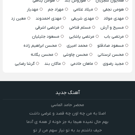
همایون شجریان
هوروش بند
هومن پناهی
هومن نجفی
میلاد غلامی
مهراد جم
مهدیار
مهدی مولاد
مهدی شریفی
مهدی احمدوند
معین زد
مسیح و آرش
مسلم فتاحی
مرتضی اشرفی
مرتضی باب
مرتضی پاشایی
مسعود جلیلیان
مسعود صادقلو
محمد امیری
محسن ابراهیم زاده
محسن لرستانی
محسن چاوشی
محسن یگانه
مجید رضوی
ماهان خادمی
ماکان بند
گرشا رضایی
آهنگ جدید
محضر حامد الماسی
اصلا به من چه اون چه قصد و غرضی داشت
بهم حال نمیده هیجا به جز خونه از همه ی آدما
حیف داشتم بد به تو نیاز سهم من از تو