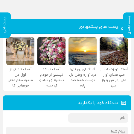
پست بعدی
پست قبلی
پست های پیشنهادی
آهنگ تو زخمه ساز
آهنگ ای زن تنها
آهنگ تو که
آهنگ کاشکی از
منی صدای آواز
مرد آواره وطن دل
نیستی از خودم
اول من
منی رمز من و راز
توست شده صد
بیخبرم کی بیاد و
میدونستم معنی
منی
پاره
کی بشه
حرفهایی که
دیدگاه خود را بگذارید