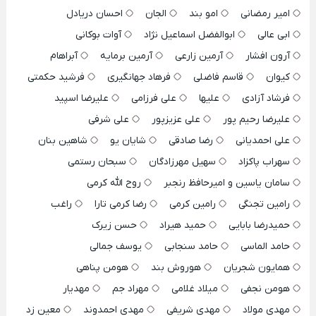
امیر رمضانی
امو بند
الجان
احسان دریادل
ابی عالی
ابوالفضل اسماعیل نژاد
آوات بوکانی
آرون افشار
آرمین زارعی
آرمین برمایه
آبراهام
کیوان
قاسم فاضلی
فرهاد جهانگیری
فرشید حکمتی
فرشاد آزادی
علیها
علی فرزامی
علیرضا اسپید
علیرضا رحیم پور
علی عزیزپور
علی شرفی
علی احمدیانی
رضا صادقی
شایان یو
شاهین بنان
سهراب پاکزاد
سهیل مهرزادگان
سبحان رستمی
سامان یاسین و امیرحافظ رنجبر
روح الله کرمی
رامین تجنگی
رامین کرمی
رضا کرمی تارا
راغب
حمیدرضا بابایی
حمید هیراد
حسن زیرک
حامد الماسی
حامد سنجابی
یوسف جمالی
همایون شجریان
هوروش بند
هومن پناهی
هومن نجفی
میلاد غلامی
مهراد جم
مهدیار
مهدی مولاد
مهدی شریفی
مهدی احمدوند
معین زد