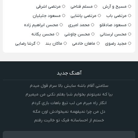
مسیح و آرش
مسلم فتاحی
مرتضی اشرفی
مرتضی باب
مرتضی پاشایی
مسعود جلیلیان
مسعود صادقلو
محمد امیری
محسن ابراهیم زاده
محسن لرستانی
محسن چاوشی
محسن یگانه
مجید رضوی
ماهان خادمی
ماکان بند
گرشا رضایی
آهنگ جدید
سلامتی آقام باشه سایش بالا سرم قول میدم
بیا که نمیتونم بخوابم شبا بغلم نکنی من میمیرم
انگار راه میرم من لب تیغ باهات بازی کردم
دل من چرا نمیفهمه نمیخوادش اون مگه
خستم از احساساته فیک تو خالیت رفتم