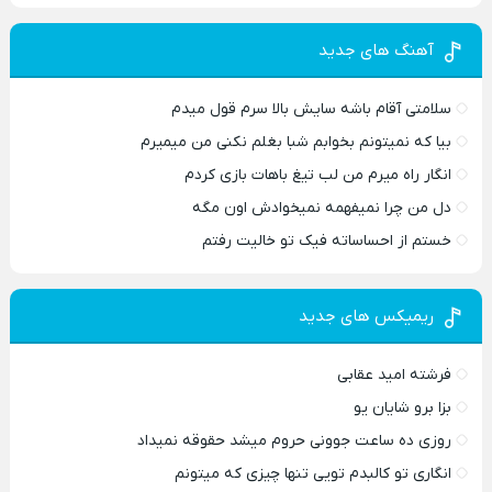
آهنگ های جدید
سلامتی آقام باشه سایش بالا سرم قول میدم
بیا که نمیتونم بخوابم شبا بغلم نکنی من میمیرم
انگار راه میرم من لب تیغ باهات بازی کردم
دل من چرا نمیفهمه نمیخوادش اون مگه
خستم از احساساته فیک تو خالیت رفتم
ریمیکس های جدید
فرشته امید عقابی
بزا برو شایان یو
روزی ده ساعت جوونی حروم میشد حقوقه نمیداد
انگاری تو کالبدم تویی تنها چیزی که میتونم