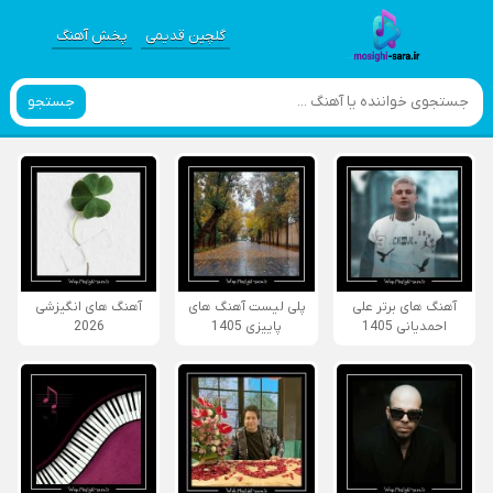
گلچین قدیمی
پخش آهنگ
جستجو
آهنگ های برتر علی
پلی لیست آهنگ های
آهنگ های انگیزشی
احمدیانی 1405
پاییزی 1405
2026