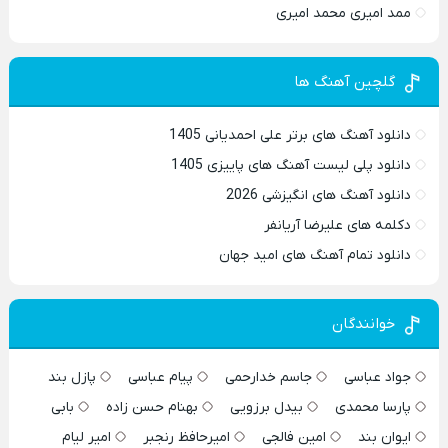
ممد امیری محمد امیری
گلچین آهنگ ها
دانلود آهنگ های برتر علی احمدیانی 1405
دانلود پلی لیست آهنگ های پاییزی 1405
دانلود آهنگ های انگیزشی 2026
دکلمه های علیرضا آریانفر
دانلود تمام آهنگ های امید جهان
خوانندگان
جواد عباسی
جاسم خدارحمی
پیام عباسی
پازل بند
پارسا محمدی
بیدل برزویی
بهنام حسن زاده
بابی
ایوان بند
امین فالجی
امیرحافظ رنجبر
امیر لیام