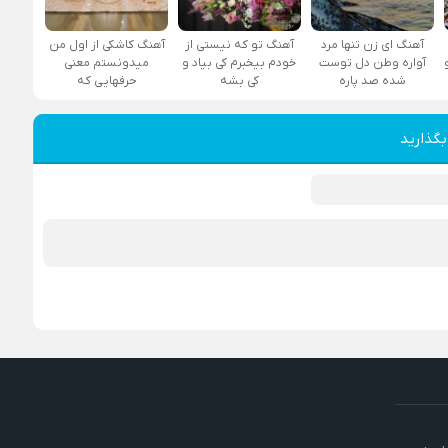
آهنگ ای زن تنها مرد
آهنگ تو که نیستی از
آهنگ کاشکی از اول من
آواره وطن دل توست
خودم بیخبرم کی بیاد و
میدونستم معنی
شده صد پاره
کی بشه
حرفهایی که
بگذارید