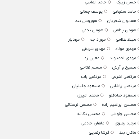
حسن زیرک
حامد الماسی
حامد سنجابی
یوسف جمالی
همایون شجریان
هوروش بند
هومن پناهی
هومن نجفی
میلاد غلامی
مهراد جم
مهدیار
مهدی مولاد
مهدی شریفی
مهدی احمدوند
معین زد
مسیح و آرش
مسلم فتاحی
مرتضی اشرفی
مرتضی باب
مرتضی پاشایی
مسعود جلیلیان
مسعود صادقلو
محمد امیری
محسن ابراهیم زاده
محسن لرستانی
محسن چاوشی
محسن یگانه
مجید رضوی
ماهان خادمی
ماکان بند
گرشا رضایی