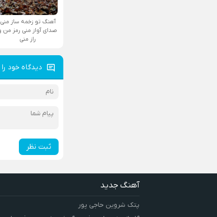
آهنگ تو زخمه ساز منی
صدای آواز منی رمز من و
راز منی
دیدگاه خود را 
ثبت نظر
آهنگ جدید
پتک شروین حاجی پور