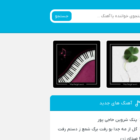
جستجو
آهنگ های جدید
پتک شروین حاجی پور
گل از مه جدا بو رفت برگ شمع ز دستم رفت
ا صدای زن