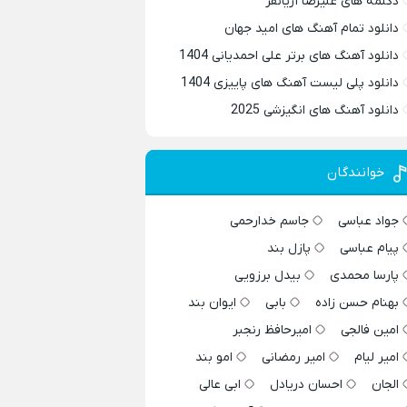
دکلمه های علیرضا آریانفر
دانلود تمام آهنگ های امید جهان
دانلود آهنگ های برتر علی احمدیانی 1404
دانلود پلی لیست آهنگ های پاییزی 1404
دانلود آهنگ های انگیزشی 2025
خوانندگان
جواد عباسی
جاسم خدارحمی
پیام عباسی
پازل بند
پارسا محمدی
بیدل برزویی
بهنام حسن زاده
بابی
ایوان بند
امین فالجی
امیرحافظ رنجبر
امیر لیام
امیر رمضانی
امو بند
الجان
احسان دریادل
ابی عالی