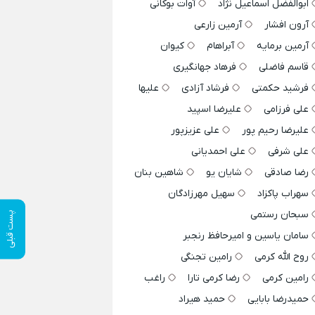
ابوالفضل اسماعیل نژاد
آوات بوکانی
آرون افشار
آرمین زارعی
آرمین برمایه
آبراهام
کیوان
قاسم فاضلی
فرهاد جهانگیری
فرشید حکمتی
فرشاد آزادی
علیها
علی فرزامی
علیرضا اسپید
علیرضا رحیم پور
علی عزیزپور
علی شرفی
علی احمدیانی
رضا صادقی
شایان یو
شاهین بنان
سهراب پاکزاد
سهیل مهرزادگان
سبحان رستمی
پست قبلی
سامان یاسین و امیرحافظ رنجبر
روح الله کرمی
رامین تجنگی
رامین کرمی
رضا کرمی تارا
راغب
حمیدرضا بابایی
حمید هیراد