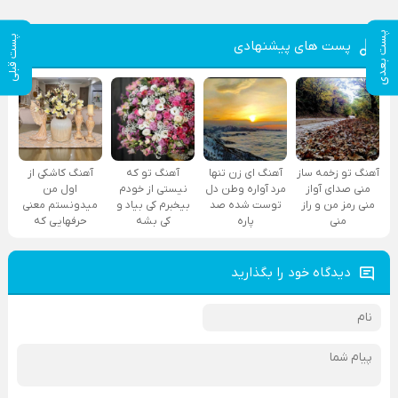
پست بعدی
پست قبلی
پست های پیشنهادی
آهنگ تو زخمه ساز
آهنگ ای زن تنها
آهنگ تو که
آهنگ کاشکی از
منی صدای آواز
مرد آواره وطن دل
نیستی از خودم
اول من
منی رمز من و راز
توست شده صد
بیخبرم کی بیاد و
میدونستم معنی
منی
پاره
کی بشه
حرفهایی که
دیدگاه خود را بگذارید