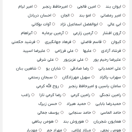
ایوان بند
امین فالجی
امیرحافظ رنجبر
امیر لیام
امیر رمضانی
امو بند
الجان
احسان دریادل
ابی عالی
ابوالفضل اسماعیل نژاد
آوات بوکانی
آرون افشار
آرمین زارعی
آرمین برمایه
آبراهام
کیوان
قاسم فاضلی
فرهاد جهانگیری
فرشید حکمتی
فرشاد آزادی
علیها
علی فرزامی
علیرضا اسپید
علیرضا رحیم پور
علی عزیزپور
علی شرفی
علی احمدیانی
رضا صادقی
شایان یو
شاهین بنان
سهراب پاکزاد
سهیل مهرزادگان
سبحان رستمی
سامان یاسین و امیرحافظ رنجبر
روح الله کرمی
رامین تجنگی
رامین کرمی
رضا کرمی تارا
راغب
حمیدرضا بابایی
حمید هیراد
حسن زیرک
حامد الماسی
حامد سنجابی
یوسف جمالی
همایون شجریان
هوروش بند
هومن پناهی
هومن نجفی
میلاد غلامی
مهراد جم
مهدیار