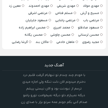
مهدی مولاد
مهدی شریفی
مهدی احمدوند
معین زد
مسیح و آرش
مسلم فتاحی
مرتضی اشرفی
مرتضی باب
مرتضی پاشایی
مسعود جلیلیان
مسعود صادقلو
محمد امیری
محسن ابراهیم زاده
محسن لرستانی
محسن چاوشی
محسن یگانه
مجید رضوی
ماهان خادمی
ماکان بند
گرشا رضایی
آهنگ جدید
با خودم چند چندم تو تنهایام گرفت قلبم درد
دخترم میدونم الان دلت تنگه ولی اجازه میدی
ترسم از نبودنت بود و الان نیستی پیشم
دیگه نمیبازم دلو دیگه نمیخوامت تورو پاشو
صدام کنی بگم جونم عمه سرتو بزار با صدای زن