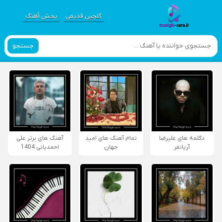
گلچین قدیمی
پخش آهنگ
جستجو
دکلمه های علیرضا
تمام آهنگ های امید
آهنگ های برتر علی
آریانفر
جهان
احمدیانی 1404