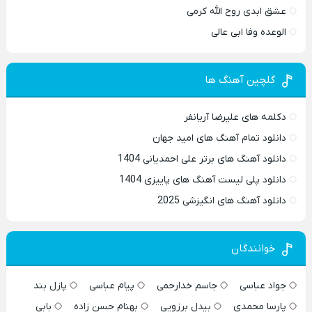
عشق ابدی روح الله کرمی
الوعده وفا ابی عالی
گلچین آهنگ ها
دکلمه های علیرضا آریانفر
دانلود تمام آهنگ های امید جهان
دانلود آهنگ های برتر علی احمدیانی 1404
دانلود پلی لیست آهنگ های پاییزی 1404
دانلود آهنگ های انگیزشی 2025
خوانندگان
جواد عباسی
جاسم خدارحمی
پیام عباسی
پازل بند
پارسا محمدی
بیدل برزویی
بهنام حسن زاده
بابی