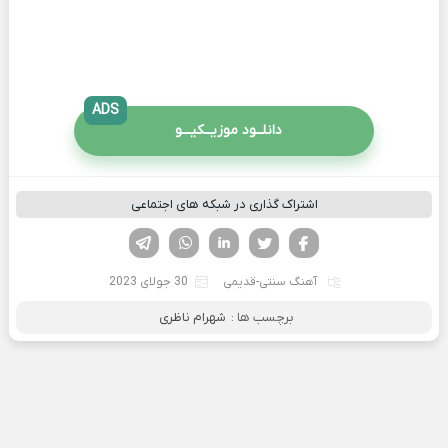
ADS
دانلــود موزیــکیـــو
اشتراک گذاری در شبکه های اجتماعی
فیسوک
تویتر
لینکدین
واتساپ
تلگرام
آهنگ سنتی-قدیمی
30 جولای 2023
برچسب ها :
شهرام ناظری