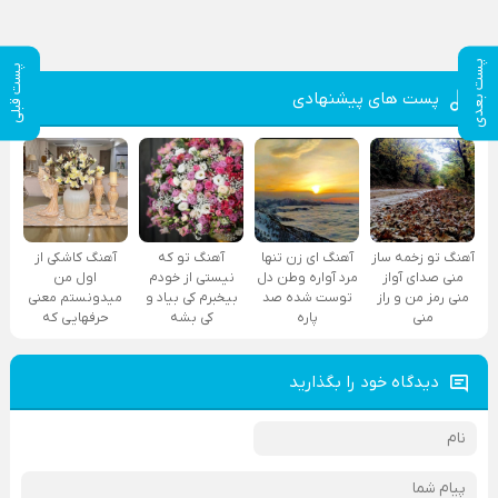
پست بعدی
پست قبلی
پست های پیشنهادی
آهنگ تو زخمه ساز
آهنگ ای زن تنها
آهنگ تو که
آهنگ کاشکی از
منی صدای آواز
مرد آواره وطن دل
نیستی از خودم
اول من
منی رمز من و راز
توست شده صد
بیخبرم کی بیاد و
میدونستم معنی
منی
پاره
کی بشه
حرفهایی که
دیدگاه خود را بگذارید