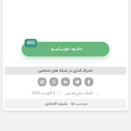
ADS
دانلــود موزیــکیـــو
اشتراک گذاری در شبکه های اجتماعی
فیسوک
تویتر
لینکدین
واتساپ
تلگرام
آهنگ سنتی-قدیمی
3 آگوست 2023
برچسب ها :
علیرضا افتخاری