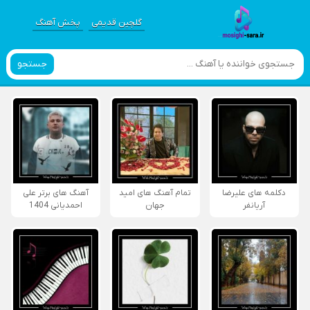
گلچین قدیمی
پخش آهنگ
جستجو
دکلمه های علیرضا
تمام آهنگ های امید
آهنگ های برتر علی
آریانفر
جهان
احمدیانی 1404