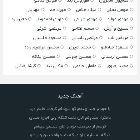
همایون شجریان
هوروش بند
هومن پناهی
هومن نجفی
میلاد غلامی
مهراد جم
مهدیار
مهدی مولاد
مهدی شریفی
مهدی احمدوند
معین زد
مسیح و آرش
مسلم فتاحی
مرتضی اشرفی
مرتضی باب
مرتضی پاشایی
مسعود جلیلیان
مسعود صادقلو
محمد امیری
محسن ابراهیم زاده
محسن لرستانی
محسن چاوشی
محسن یگانه
مجید رضوی
ماهان خادمی
ماکان بند
گرشا رضایی
آهنگ جدید
با خودم چند چندم تو تنهایام گرفت قلبم درد
دخترم میدونم الان دلت تنگه ولی اجازه میدی
ترسم از نبودنت بود و الان نیستی پیشم
دیگه نمیبازم دلو دیگه نمیخوامت تورو پاشو