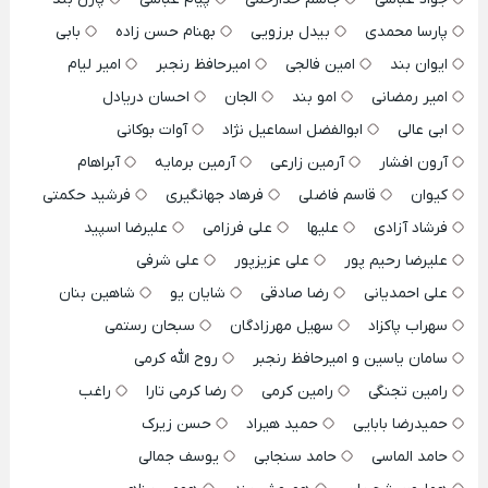
پارسا محمدی
بیدل برزویی
بهنام حسن زاده
بابی
ایوان بند
امین فالجی
امیرحافظ رنجبر
امیر لیام
امیر رمضانی
امو بند
الجان
احسان دریادل
ابی عالی
ابوالفضل اسماعیل نژاد
آوات بوکانی
آرون افشار
آرمین زارعی
آرمین برمایه
آبراهام
کیوان
قاسم فاضلی
فرهاد جهانگیری
فرشید حکمتی
فرشاد آزادی
علیها
علی فرزامی
علیرضا اسپید
علیرضا رحیم پور
علی عزیزپور
علی شرفی
علی احمدیانی
رضا صادقی
شایان یو
شاهین بنان
سهراب پاکزاد
سهیل مهرزادگان
سبحان رستمی
سامان یاسین و امیرحافظ رنجبر
روح الله کرمی
رامین تجنگی
رامین کرمی
رضا کرمی تارا
راغب
حمیدرضا بابایی
حمید هیراد
حسن زیرک
حامد الماسی
حامد سنجابی
یوسف جمالی