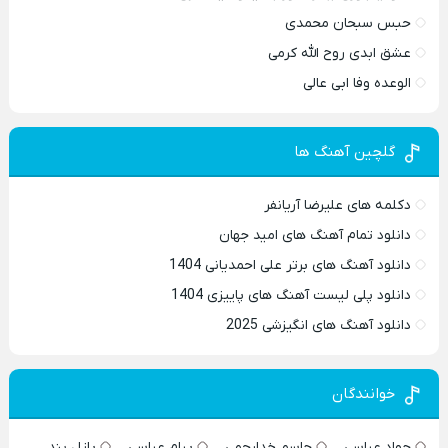
حبس سبحان محمدی
عشق ابدی روح الله کرمی
الوعده وفا ابی عالی
گلچین آهنگ ها
دکلمه های علیرضا آریانفر
دانلود تمام آهنگ های امید جهان
دانلود آهنگ های برتر علی احمدیانی 1404
دانلود پلی لیست آهنگ های پاییزی 1404
دانلود آهنگ های انگیزشی 2025
خوانندگان
جواد عباسی
جاسم خدارحمی
پیام عباسی
پازل بند