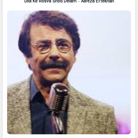
Didi Ke Rosva Shod Delam
–
Alireza Eftekhari