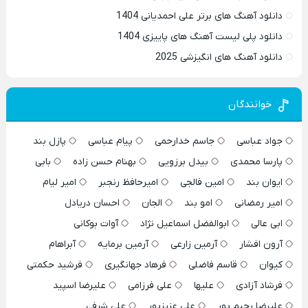
دانلود آهنگ های برتر علی احمدیانی 1404
دانلود پلی لیست آهنگ های پاییزی 1404
دانلود آهنگ های انگیزشی 2025
خوانندگان
جواد عباسی
جاسم خدارحمی
پیام عباسی
پازل بند
پارسا محمدی
بیدل برزویی
بهنام حسن زاده
بابی
ایوان بند
امین فالجی
امیرحافظ رنجبر
امیر لیام
امیر رمضانی
امو بند
الجان
احسان دریادل
ابی عالی
ابوالفضل اسماعیل نژاد
آوات بوکانی
آرون افشار
آرمین زارعی
آرمین برمایه
آبراهام
کیوان
قاسم فاضلی
فرهاد جهانگیری
فرشید حکمتی
فرشاد آزادی
علیها
علی فرزامی
علیرضا اسپید
علیرضا رحیم پور
علی عزیزپور
علی شرفی