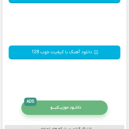
دانلود آهنگ با کیفیت خوب 128
ADS
دانلــود موزیــکیـــو
اشتراک گذاری در شبکه های اجتماعی