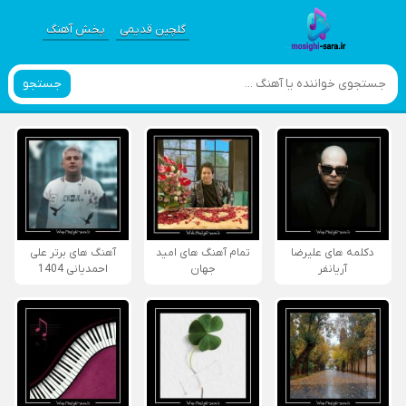
گلچین قدیمی
پخش آهنگ
جستجو
دکلمه های علیرضا
تمام آهنگ های امید
آهنگ های برتر علی
آریانفر
جهان
احمدیانی 1404