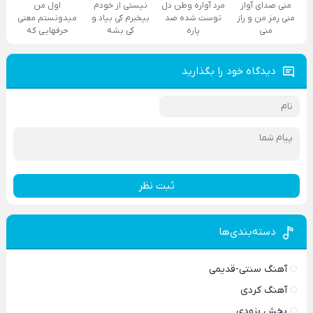
منی صدای آواز
مرد آواره وطن دل
نیستی از خودم
اول من
منی رمز من و راز
توست شده صد
بیخبرم کی بیاد و
میدونستم معنی
منی
پاره
کی بشه
حرفهایی که
دیدگاه خود را بگذارید
ثبت نظر
دسته‌بندی‌ها
آهنگ سنتی-قدیمی
آهنگ کردی
پخش بزودی