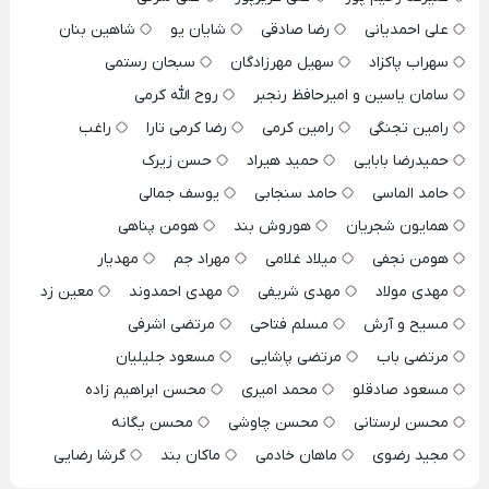
علی احمدیانی
رضا صادقی
شایان یو
شاهین بنان
سهراب پاکزاد
سهیل مهرزادگان
سبحان رستمی
سامان یاسین و امیرحافظ رنجبر
روح الله کرمی
رامین تجنگی
رامین کرمی
رضا کرمی تارا
راغب
حمیدرضا بابایی
حمید هیراد
حسن زیرک
حامد الماسی
حامد سنجابی
یوسف جمالی
همایون شجریان
هوروش بند
هومن پناهی
هومن نجفی
میلاد غلامی
مهراد جم
مهدیار
مهدی مولاد
مهدی شریفی
مهدی احمدوند
معین زد
مسیح و آرش
مسلم فتاحی
مرتضی اشرفی
مرتضی باب
مرتضی پاشایی
مسعود جلیلیان
مسعود صادقلو
محمد امیری
محسن ابراهیم زاده
محسن لرستانی
محسن چاوشی
محسن یگانه
مجید رضوی
ماهان خادمی
ماکان بند
گرشا رضایی