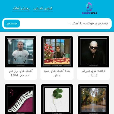
گلچین قدیمی
پخش آهنگ
جستجو
دکلمه های علیرضا
تمام آهنگ های امید
آهنگ های برتر علی
آریانفر
جهان
احمدیانی 1404