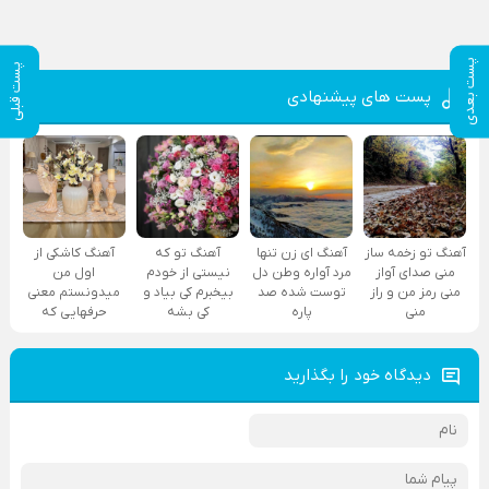
پست بعدی
پست قبلی
پست های پیشنهادی
آهنگ تو زخمه ساز
آهنگ ای زن تنها
آهنگ تو که
آهنگ کاشکی از
منی صدای آواز
مرد آواره وطن دل
نیستی از خودم
اول من
منی رمز من و راز
توست شده صد
بیخبرم کی بیاد و
میدونستم معنی
منی
پاره
کی بشه
حرفهایی که
دیدگاه خود را بگذارید