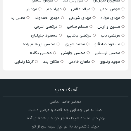
همایون شجریان
هوروش بند
هومن پناهی
هومن نجفی
میلاد غلامی
مهراد جم
مهدیار
مهدی مولاد
مهدی شریفی
مهدی احمدوند
معین زد
مسیح و آرش
مسلم فتاحی
مرتضی اشرفی
مرتضی باب
مرتضی پاشایی
مسعود جلیلیان
مسعود صادقلو
محمد امیری
محسن ابراهیم زاده
محسن لرستانی
محسن چاوشی
محسن یگانه
مجید رضوی
ماهان خادمی
ماکان بند
گرشا رضایی
آهنگ جدید
محضر حامد الماسی
اصلا به من چه اون چه قصد و غرضی داشت
بهم حال نمیده هیجا به جز خونه از همه ی آدما
حیف داشتم بد به تو نیاز سهم من از تو