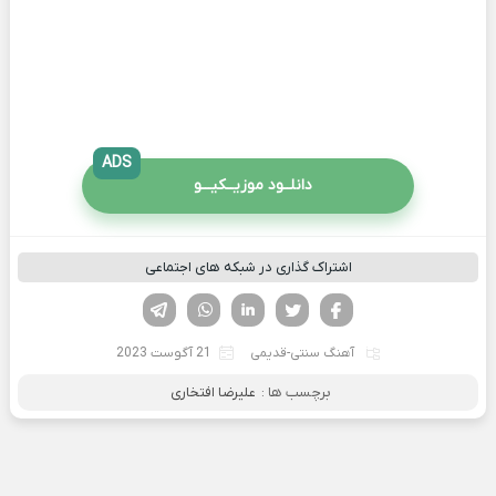
ADS
دانلــود موزیــکیـــو
اشتراک گذاری در شبکه های اجتماعی
فیسوک
تویتر
لینکدین
واتساپ
تلگرام
آهنگ سنتی-قدیمی
21 آگوست 2023
برچسب ها :
علیرضا افتخاری