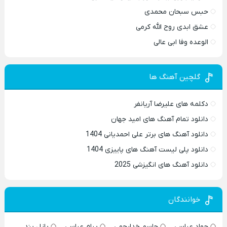
حبس سبحان محمدی
عشق ابدی روح الله کرمی
الوعده وفا ابی عالی
گلچین آهنگ ها
دکلمه های علیرضا آریانفر
دانلود تمام آهنگ های امید جهان
دانلود آهنگ های برتر علی احمدیانی 1404
دانلود پلی لیست آهنگ های پاییزی 1404
دانلود آهنگ های انگیزشی 2025
خوانندگان
جواد عباسی
جاسم خدارحمی
پیام عباسی
پازل بند