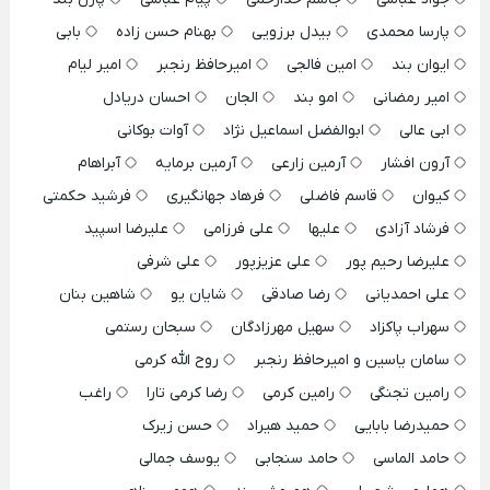
پارسا محمدی
بیدل برزویی
بهنام حسن زاده
بابی
ایوان بند
امین فالجی
امیرحافظ رنجبر
امیر لیام
امیر رمضانی
امو بند
الجان
احسان دریادل
ابی عالی
ابوالفضل اسماعیل نژاد
آوات بوکانی
آرون افشار
آرمین زارعی
آرمین برمایه
آبراهام
کیوان
قاسم فاضلی
فرهاد جهانگیری
فرشید حکمتی
فرشاد آزادی
علیها
علی فرزامی
علیرضا اسپید
علیرضا رحیم پور
علی عزیزپور
علی شرفی
علی احمدیانی
رضا صادقی
شایان یو
شاهین بنان
سهراب پاکزاد
سهیل مهرزادگان
سبحان رستمی
سامان یاسین و امیرحافظ رنجبر
روح الله کرمی
رامین تجنگی
رامین کرمی
رضا کرمی تارا
راغب
حمیدرضا بابایی
حمید هیراد
حسن زیرک
حامد الماسی
حامد سنجابی
یوسف جمالی