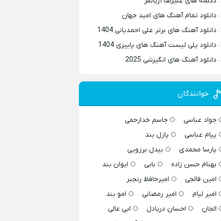
دکلمه های علیرضا آریانفر
دانلود تمام آهنگ های امید جهان
دانلود آهنگ های برتر علی احمدیانی 1404
دانلود پلی لیست آهنگ های پاییزی 1404
دانلود آهنگ های انگیزشی 2025
خوانندگان
جواد عباسی
جاسم خدارحمی
پیام عباسی
پازل بند
پارسا محمدی
بیدل برزویی
بهنام حسن زاده
بابی
ایوان بند
امین فالجی
امیرحافظ رنجبر
امیر لیام
امیر رمضانی
امو بند
الجان
احسان دریادل
ابی عالی