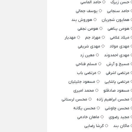
حسن زیرک
حامد الماسی
حامد سنجابی
یوسف جمالی
همایون شجریان
هوروش بند
هومن پناهی
هومن نجفی
میلاد غلامی
مهراد جم
مهدیار
مهدی مولاد
مهدی شریفی
مهدی احمدوند
معین زد
مسیح و آرش
مسلم فتاحی
مرتضی اشرفی
مرتضی باب
مرتضی پاشایی
مسعود جلیلیان
مسعود صادقلو
محمد امیری
محسن ابراهیم زاده
محسن لرستانی
محسن چاوشی
محسن یگانه
مجید رضوی
ماهان خادمی
ماکان بند
گرشا رضایی