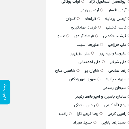
ابوالفضل اسماعیل نژاد
آوات بوکانی
آرون افشار
آرمین زارعی
آرمین برمایه
آبراهام
کیوان
قاسم فاضلی
فرهاد جهانگیری
فرشید حکمتی
فرشاد آزادی
علیها
علی فرزامی
علیرضا اسپید
علیرضا رحیم پور
علی عزیزپور
علی شرفی
علی احمدیانی
رضا صادقی
شایان یو
شاهین بنان
سهراب پاکزاد
سهیل مهرزادگان
پست قبلی
سبحان رستمی
سامان یاسین و امیرحافظ رنجبر
روح الله کرمی
رامین تجنگی
رامین کرمی
رضا کرمی تارا
راغب
حمیدرضا بابایی
حمید هیراد