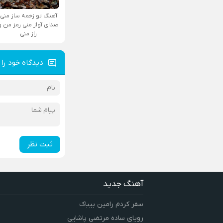
آهنگ تو زخمه ساز منی
صدای آواز منی رمز من و
راز منی
دیدگاه خود را 
ثبت نظر
آهنگ جدید
سفر کردم رامین بیباک
رویای ساده مرتضی پاشایی