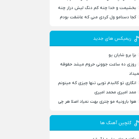
بخشیمت و خدا چته کم دنگ لیش درار چته
کجا دستامو ول کردی منی که عاشقت بودم
ریمیکس های جدید
بزا برو شایان یو
روزی ده ساعت جوونی حروم میشد حقوقه
میداد
انگاری تو کالبدم تویی تنها چیزی که میتونم
ممد امیری محمد امیری
هوا بارونیه مو چتری بهت نمیاد اصلا هر چی
گلچین آهنگ ها