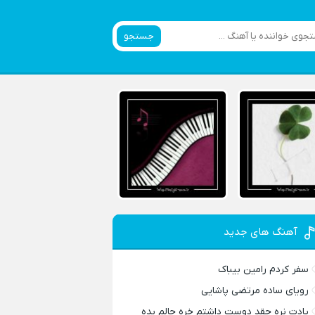
جستجو
آهنگ های جدید
سفر کردم رامین بیباک
رویای ساده مرتضی پاشایی
یادت نره چقد دوست داشتم خره حالم بده