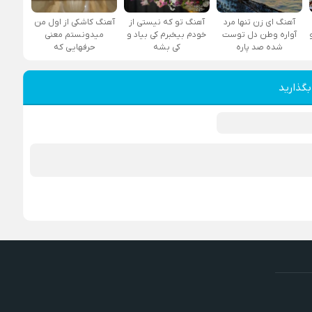
آهنگ ای زن تنها مرد
آهنگ تو که نیستی از
آهنگ کاشکی از اول من
آواره وطن دل توست
خودم بیخبرم کی بیاد و
میدونستم معنی
شده صد پاره
کی بشه
حرفهایی که
بگذارید