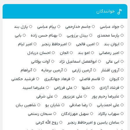
خوانندگان
جواد عباسی
جاسم خدارحمی
پیام عباسی
پازل بند
پارسا محمدی
بیدل برزویی
بهنام حسن زاده
بابی
ایوان بند
امین فالجی
امیرحافظ رنجبر
امیر لیام
امیر رمضانی
امو بند
الجان
احسان دریادل
ابی عالی
ابوالفضل اسماعیل نژاد
آوات بوکانی
آرون افشار
آرمین زارعی
آرمین برمایه
آبراهام
کیوان
قاسم فاضلی
فرهاد جهانگیری
فرشید حکمتی
فرشاد آزادی
علیها
علی فرزامی
علیرضا اسپید
علیرضا رحیم پور
علی عزیزپور
علی شرفی
علی احمدیانی
رضا صادقی
شایان یو
شاهین بنان
سهراب پاکزاد
سهیل مهرزادگان
سبحان رستمی
سامان یاسین و امیرحافظ رنجبر
روح الله کرمی