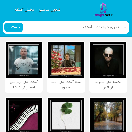
گلچین قدیمی
پخش آهنگ
جستجو
دکلمه های علیرضا
تمام آهنگ های امید
آهنگ های برتر علی
آریانفر
جهان
احمدیانی 1404