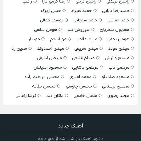
رامین تجنگی
رامین کرمی
رضا کرمی تارا
راغب
حمیدرضا بابایی
حمید هیراد
حسن زیرک
حامد الماسی
حامد سنجابی
یوسف جمالی
همایون شجریان
هوروش بند
هومن پناهی
هومن نجفی
میلاد غلامی
مهراد جم
مهدیار
مهدی مولاد
مهدی شریفی
مهدی احمدوند
معین زد
مسیح و آرش
مسلم فتاحی
مرتضی اشرفی
مرتضی باب
مرتضی پاشایی
مسعود جلیلیان
مسعود صادقلو
محمد امیری
محسن ابراهیم زاده
محسن لرستانی
محسن چاوشی
محسن یگانه
مجید رضوی
ماهان خادمی
ماکان بند
گرشا رضایی
آهنگ جدید
دانلود آهنگ باز شب شد از مهراد جم