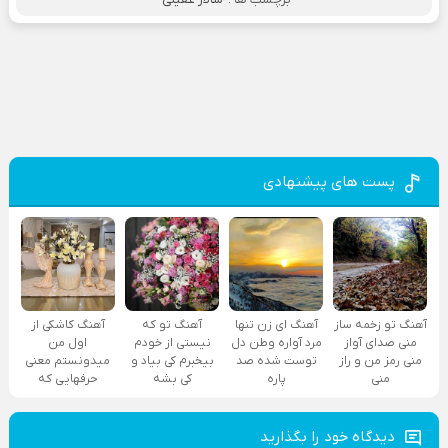
پست های پیشنهادی
آهنگ تو زخمه ساز
آهنگ ای زن تنها
آهنگ تو که
آهنگ کاشکی از
منی صدای آواز
مرد آواره وطن دل
نیستی از خودم
اول من
منی رمز من و راز
توست شده صد
بیخبرم کی بیاد و
میدونستم معنی
منی
پاره
کی بشه
حرفهایی که
دیدگاه خود را بگذارید