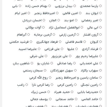
پارسا محمدی
بیدل برزویی
بهنام حسن زاده
بابی
ایوان بند
امین فالجی
امیرحافظ رنجبر
امیر لیام
امیر رمضانی
امو بند
الجان
احسان دریادل
ابی عالی
ابوالفضل اسماعیل نژاد
آوات بوکانی
آرون افشار
آرمین زارعی
آرمین برمایه
آبراهام
کیوان
قاسم فاضلی
فرهاد جهانگیری
فرشید حکمتی
فرشاد آزادی
علیها
علی فرزامی
علیرضا اسپید
علیرضا رحیم پور
علی عزیزپور
علی شرفی
علی احمدیانی
رضا صادقی
شایان یو
شاهین بنان
سهراب پاکزاد
سهیل مهرزادگان
سبحان رستمی
سامان یاسین و امیرحافظ رنجبر
روح الله کرمی
رامین تجنگی
رامین کرمی
رضا کرمی تارا
راغب
حمیدرضا بابایی
حمید هیراد
حسن زیرک
حامد الماسی
حامد سنجابی
یوسف جمالی
همایون شجریان
هوروش بند
هومن پناهی