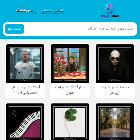
گلچین قدیمی
پخش آهنگ
جستجو
دکلمه های علیرضا
تمام آهنگ های امید
آهنگ های برتر علی
آریانفر
جهان
احمدیانی 1404