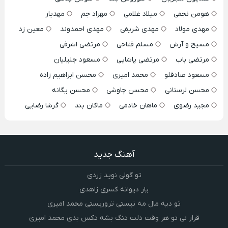
هومن نجفی
میلاد غلامی
مهراد جم
مهدیار
مهدی مولاد
مهدی شریفی
مهدی احمدوند
معین زد
مسیح و آرش
مسلم فتاحی
مرتضی اشرفی
مرتضی باب
مرتضی پاشایی
مسعود جلیلیان
مسعود صادقلو
محمد امیری
محسن ابراهیم زاده
محسن لرستانی
محسن چاوشی
محسن یگانه
مجید رضوی
ماهان خادمی
ماکان بند
گرشا رضایی
آهنگ جدید
تو گولی نوید زردی
یار دیوانه کسری زاهدی
تو دیه مال مه نیستی تروریستی محمد امیری
قرار نی تو هر وقت دلت تنگ بشه تکس بدی محمد امیری