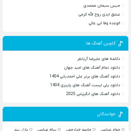
حبس سبحان محمدی
عشق ابدی روح الله کرمی
الوعده وفا ابی عالی
گلچین آهنگ ها
دکلمه های علیرضا آریانفر
دانلود تمام آهنگ های امید جهان
دانلود آهنگ های برتر علی احمدیانی 1404
دانلود پلی لیست آهنگ های پاییزی 1404
دانلود آهنگ های انگیزشی 2025
خوانندگان
جواد عباسی
جاسم خدارحمی
پیام عباسی
پازل بند