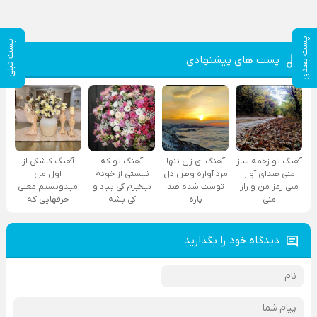
پست بعدی
پست قبلی
پست های پیشنهادی
آهنگ تو زخمه ساز
آهنگ ای زن تنها
آهنگ تو که
آهنگ کاشکی از
منی صدای آواز
مرد آواره وطن دل
نیستی از خودم
اول من
منی رمز من و راز
توست شده صد
بیخبرم کی بیاد و
میدونستم معنی
منی
پاره
کی بشه
حرفهایی که
دیدگاه خود را بگذارید