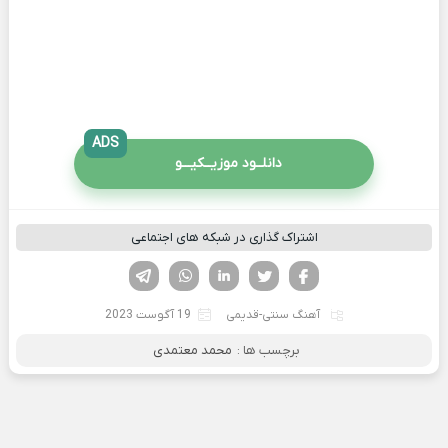
ADS
دانلــود موزیــکیـــو
اشتراک گذاری در شبکه های اجتماعی
فیسوک
تویتر
لینکدین
واتساپ
تلگرام
آهنگ سنتی-قدیمی
19 آگوست 2023
برچسب ها :
محمد معتمدی