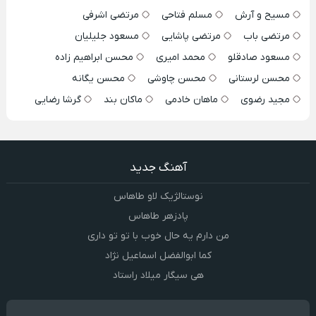
مسیح و آرش
مسلم فتاحی
مرتضی اشرفی
مرتضی باب
مرتضی پاشایی
مسعود جلیلیان
مسعود صادقلو
محمد امیری
محسن ابراهیم زاده
محسن لرستانی
محسن چاوشی
محسن یگانه
مجید رضوی
ماهان خادمی
ماکان بند
گرشا رضایی
آهنگ جدید
نوستالژیک لاو طاهاس
پادزهر طاهاس
من دارم یه حال خوب با تو تو داری
کما ابوالفضل اسماعیل نژاد
هی سیگار میلاد راستاد