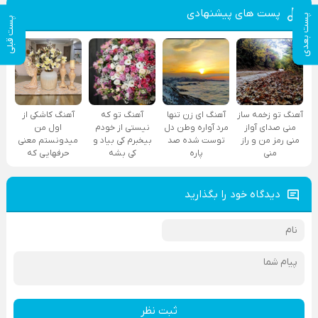
پست های پیشنهادی
پست بعدی
پست قبلی
آهنگ تو زخمه ساز
آهنگ ای زن تنها
آهنگ تو که
آهنگ کاشکی از
منی صدای آواز
مرد آواره وطن دل
نیستی از خودم
اول من
منی رمز من و راز
توست شده صد
بیخبرم کی بیاد و
میدونستم معنی
منی
پاره
کی بشه
حرفهایی که
دیدگاه خود را بگذارید
ثبت نظر