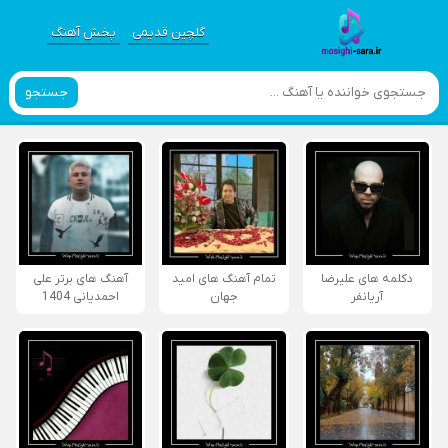
گلچین قدیمی
پخش آهنگ
جستجو
دکلمه های علیرضا
تمام آهنگ های امید
آهنگ های برتر علی
آریانفر
جهان
احمدیانی 1404