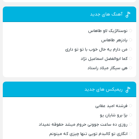
آهنگ های جدید
نوستالژیک لاو طاهاس
پادزهر طاهاس
من دارم یه حال خوب با تو تو داری
کما ابوالفضل اسماعیل نژاد
هی سیگار میلاد راستاد
ریمیکس های جدید
فرشته امید عقابی
بزا برو شایان یو
روزی ده ساعت جوونی حروم میشد حقوقه نمیداد
انگاری تو کالبدم تویی تنها چیزی که میتونم