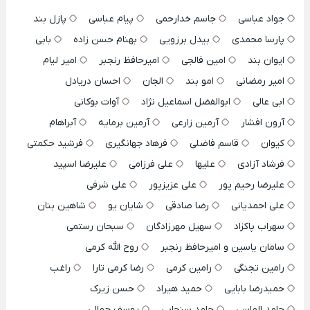
جواد عباسی
جاسم خدارحمی
پیام عباسی
پازل بند
پارسا محمدی
بیدل برزویی
بهنام حسن زاده
بابی
ایوان بند
امین فالجی
امیرحافظ رنجبر
امیر لیام
امیر رمضانی
امو بند
الجان
احسان دریادل
ابی عالی
ابوالفضل اسماعیل نژاد
آوات بوکانی
آرون افشار
آرمین زارعی
آرمین برمایه
آبراهام
کیوان
قاسم فاضلی
فرهاد جهانگیری
فرشید حکمتی
فرشاد آزادی
علیها
علی فرزامی
علیرضا اسپید
علیرضا رحیم پور
علی عزیزپور
علی شرفی
علی احمدیانی
رضا صادقی
شایان یو
شاهین بنان
سهراب پاکزاد
سهیل مهرزادگان
سبحان رستمی
سامان یاسین و امیرحافظ رنجبر
روح الله کرمی
رامین تجنگی
رامین کرمی
رضا کرمی تارا
راغب
حمیدرضا بابایی
حمید هیراد
حسن زیرک
حامد الماسی
حامد سنجابی
یوسف جمالی