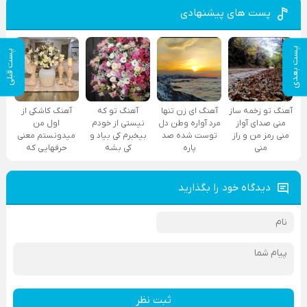
پست های پیشنهادی
پست بعدی
پست قبلی
آهنگ تو زخمه ساز
آهنگ ای زن تنها
آهنگ تو که
آهنگ کاشکی از
منی صدای آواز
مرد آواره وطن دل
نیستی از خودم
اول من
منی رمز من و راز
توست شده صد
بیخبرم کی بیاد و
میدونستم معنی
منی
پاره
کی بشه
حرفهایی که
دیدگاه خود را بگذارید
ثبت نظر