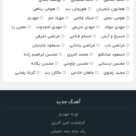
همایون شجریان
هوروش بند
هومن پناهی
هومن نجفی
میلاد غلامی
مهراد جم
مهدیار
مهدی مولاد
مهدی شریفی
مهدی احمدوند
معین زد
مسیح و آرش
مسلم فتاحی
مرتضی اشرفی
مرتضی باب
مرتضی پاشایی
مسعود جلیلیان
مسعود صادقلو
محمد امیری
محسن ابراهیم زاده
محسن لرستانی
محسن چاوشی
محسن یگانه
مجید رضوی
ماهان خادمی
ماکان بند
گرشا رضایی
آهنگ جدید
لونه مهدیار
گرفتمت امیر اکبری
یک بارم نشد ممرض