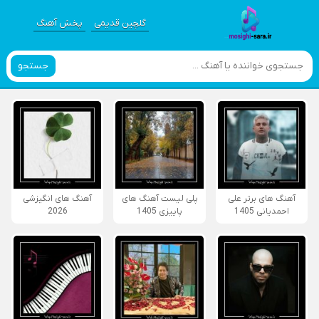
گلچین قدیمی
پخش آهنگ
جستجو
آهنگ های برتر علی
پلی لیست آهنگ های
آهنگ های انگیزشی
احمدیانی 1405
پاییزی 1405
2026