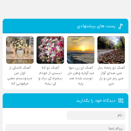
پست های پیشنهادی
آهنگ تو زخمه ساز
آهنگ ای زن تنها
آهنگ تو که
آهنگ کاشکی از
منی صدای آواز
مرد آواره وطن دل
نیستی از خودم
اول من
منی رمز من و راز
توست شده صد
بیخبرم کی بیاد و
میدونستم معنی
منی
پاره
کی بشه
حرفهایی که
دیدگاه خود را بگذارید