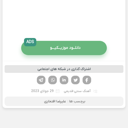
ADS
دانلــود موزیــکیـــو
اشتراک گذاری در شبکه های اجتماعی
فیسوک
تویتر
لینکدین
واتساپ
تلگرام
آهنگ سنتی-قدیمی
29 جولای 2023
برچسب ها :
علیرضا افتخاری