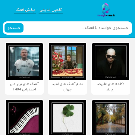
گلچین قدیمی
پخش آهنگ
جستجو
دکلمه های علیرضا
تمام آهنگ های امید
آهنگ های برتر علی
آریانفر
جهان
احمدیانی 1404