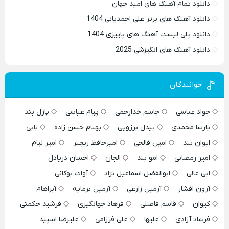
دانلود تمام آهنگ های امید جهان
دانلود آهنگ های برتر علی احمدیانی 1404
دانلود پلی لیست آهنگ های پاییزی 1404
دانلود آهنگ های انگیزشی 2025
خوانندگان
جواد عباسی
جاسم خدارحمی
پیام عباسی
پازل بند
پارسا محمدی
بیدل برزویی
بهنام حسن زاده
بابی
ایوان بند
امین فالجی
امیرحافظ رنجبر
امیر لیام
امیر رمضانی
امو بند
الجان
احسان دریادل
ابی عالی
ابوالفضل اسماعیل نژاد
آوات بوکانی
آرون افشار
آرمین زارعی
آرمین برمایه
آبراهام
کیوان
قاسم فاضلی
فرهاد جهانگیری
فرشید حکمتی
فرشاد آزادی
علیها
علی فرزامی
علیرضا اسپید