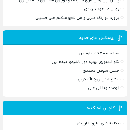
یادتن اون زمان بازی ماکرده تو کوچون محلمون با صدای زن
روانی مسعود بیژندی
یروزم تو زنگ میزنی و من قطع میکنم علی حسینی
ریمیکس های جدید
محاصره مشتاق دلوجیان
نگو اینجوری بهتره دور باشیمو حیفه نزن
حبس سبحان محمدی
عشق ابدی روح الله کرمی
الوعده وفا ابی عالی
گلچین آهنگ ها
دکلمه های علیرضا آریانفر