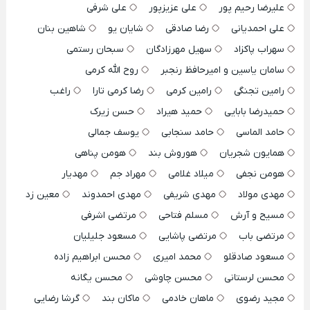
علیرضا رحیم پور
علی عزیزپور
علی شرفی
علی احمدیانی
رضا صادقی
شایان یو
شاهین بنان
سهراب پاکزاد
سهیل مهرزادگان
سبحان رستمی
سامان یاسین و امیرحافظ رنجبر
روح الله کرمی
رامین تجنگی
رامین کرمی
رضا کرمی تارا
راغب
حمیدرضا بابایی
حمید هیراد
حسن زیرک
حامد الماسی
حامد سنجابی
یوسف جمالی
همایون شجریان
هوروش بند
هومن پناهی
هومن نجفی
میلاد غلامی
مهراد جم
مهدیار
مهدی مولاد
مهدی شریفی
مهدی احمدوند
معین زد
مسیح و آرش
مسلم فتاحی
مرتضی اشرفی
مرتضی باب
مرتضی پاشایی
مسعود جلیلیان
مسعود صادقلو
محمد امیری
محسن ابراهیم زاده
محسن لرستانی
محسن چاوشی
محسن یگانه
مجید رضوی
ماهان خادمی
ماکان بند
گرشا رضایی