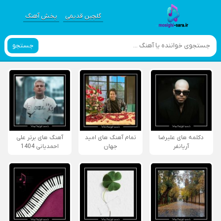
گلچین قدیمی
پخش آهنگ
جستجو
دکلمه های علیرضا
تمام آهنگ های امید
آهنگ های برتر علی
آریانفر
جهان
احمدیانی 1404