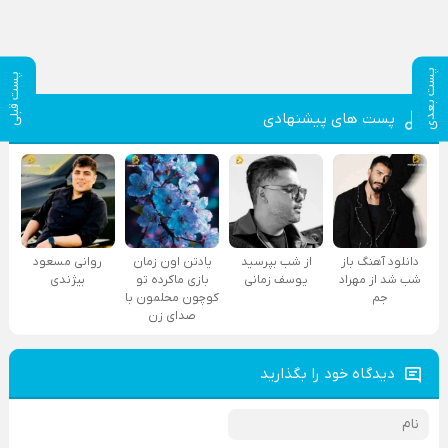
پست بعدی
پست قبلی
پست های پیشنهادی
دانلود آهنگ باز
از شب بپرسید
یادتن اون زمان
روانی مسعود
شب شد از مهراد
یوسف زمانی
بازی ماکرده تو
بیژندی
جم
کوچون محلمون با
صدای زن
دیدگاه خود را بگذارید