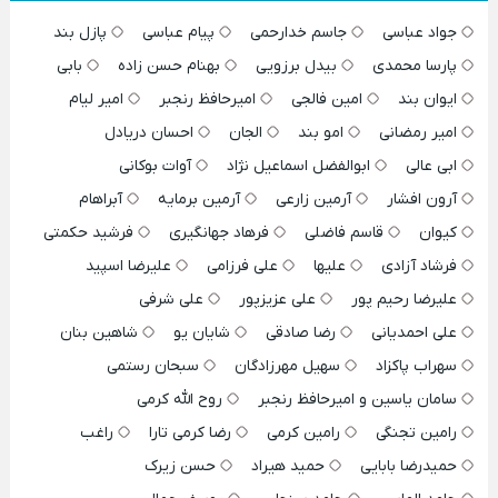
جواد عباسی
جاسم خدارحمی
پیام عباسی
پازل بند
پارسا محمدی
بیدل برزویی
بهنام حسن زاده
بابی
ایوان بند
امین فالجی
امیرحافظ رنجبر
امیر لیام
امیر رمضانی
امو بند
الجان
احسان دریادل
ابی عالی
ابوالفضل اسماعیل نژاد
آوات بوکانی
آرون افشار
آرمین زارعی
آرمین برمایه
آبراهام
کیوان
قاسم فاضلی
فرهاد جهانگیری
فرشید حکمتی
فرشاد آزادی
علیها
علی فرزامی
علیرضا اسپید
علیرضا رحیم پور
علی عزیزپور
علی شرفی
علی احمدیانی
رضا صادقی
شایان یو
شاهین بنان
سهراب پاکزاد
سهیل مهرزادگان
سبحان رستمی
سامان یاسین و امیرحافظ رنجبر
روح الله کرمی
رامین تجنگی
رامین کرمی
رضا کرمی تارا
راغب
حمیدرضا بابایی
حمید هیراد
حسن زیرک