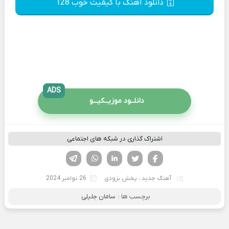
دانلود آهنگ با کیفیت خوب 128
ADS
دانلــود موزیــکیـــو
اشتراک گذاری در شبکه های اجتماعی
فیسوک
تویتر
لینکدین
واتساپ
تلگرام
آهنگ جدید
،
پخش بزودی
26 نوامبر 2024
برچسب ها :
سامان جلیلی