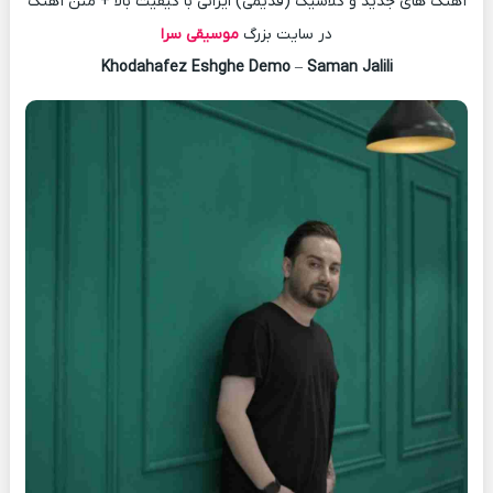
آهنگ های جدید و کلاسیک (قدیمی) ایرانی با کیفیت بالا + متن آهنگ
در سایت بزرگ
موسیقی سرا
Khodahafez Eshghe Demo
–
Saman Jalili