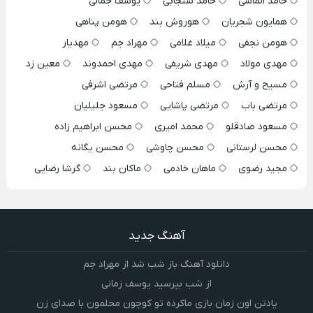
حامد الماسی
حامد سنجابی
یوسف جمالی
همایون شجریان
هوروش بند
هومن پناهی
هومن نجفی
میلاد غلامی
مهراد جم
مهدیار
مهدی مولاد
مهدی شریفی
مهدی احمدوند
معین زد
مسیح و آرش
مسلم فتاحی
مرتضی اشرفی
مرتضی باب
مرتضی پاشایی
مسعود جلیلیان
مسعود صادقلو
محمد امیری
محسن ابراهیم زاده
محسن لرستانی
محسن چاوشی
محسن یگانه
مجید رضوی
ماهان خادمی
ماکان بند
گرشا رضایی
آهنگ جدید
دانلود آهنگ باز شب شد از مهراد جم
از شب بپرسید یوسف زمانی
یادتن اون زمان بازی ماکرده تو کوچون محلمون با صدای زن