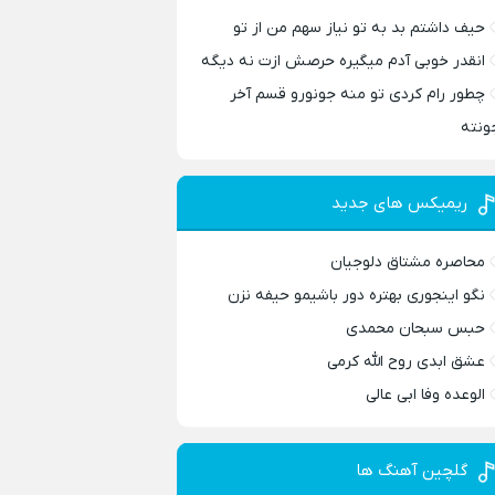
حیف داشتم بد به تو نیاز سهم من از تو
انقدر خوبی آدم میگیره حرصش ازت نه دیگه
چطور رام کردی تو منه جونورو قسم آخر
ونته
ریمیکس های جدید
محاصره مشتاق دلوجیان
نگو اینجوری بهتره دور باشیمو حیفه نزن
حبس سبحان محمدی
عشق ابدی روح الله کرمی
الوعده وفا ابی عالی
گلچین آهنگ ها