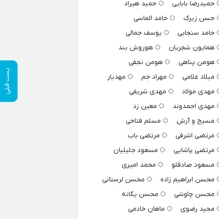
حمیدرضا بابایی
حمید هیراد
حسن زیرک
حامد الماسی
حامد سنجابی
یوسف جمالی
همایون شجریان
هوروش بند
هومن پناهی
هومن نجفی
پست قبلی
میلاد غلامی
مهراد جم
مهدیار
مهدی مولاد
مهدی شریفی
مهدی احمدوند
معین زد
مسیح و آرش
مسلم فتاحی
مرتضی اشرفی
مرتضی باب
مرتضی پاشایی
مسعود جلیلیان
مسعود صادقلو
محمد امیری
محسن ابراهیم زاده
محسن لرستانی
محسن چاوشی
محسن یگانه
مجید رضوی
ماهان خادمی