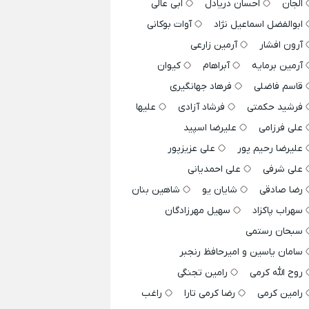
الجان
احسان دریادل
ابی عالی
ابوالفضل اسماعیل نژاد
آوات بوکانی
آرون افشار
آرمین زارعی
آرمین برمایه
آبراهام
کیوان
قاسم فاضلی
فرهاد جهانگیری
فرشید حکمتی
فرشاد آزادی
علیها
علی فرزامی
علیرضا اسپید
علیرضا رحیم پور
علی عزیزپور
علی شرفی
علی احمدیانی
رضا صادقی
شایان یو
شاهین بنان
سهراب پاکزاد
سهیل مهرزادگان
سبحان رستمی
سامان یاسین و امیرحافظ رنجبر
روح الله کرمی
رامین تجنگی
رامین کرمی
رضا کرمی تارا
راغب