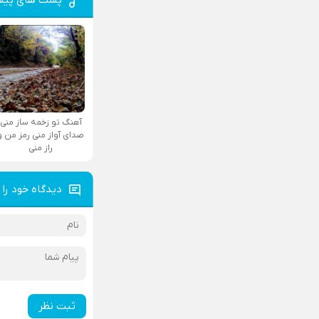
آهنگ تو زخمه ساز منی
صدای آواز منی رمز من و
راز منی
دیدگاه خود را 
ثبت نظر