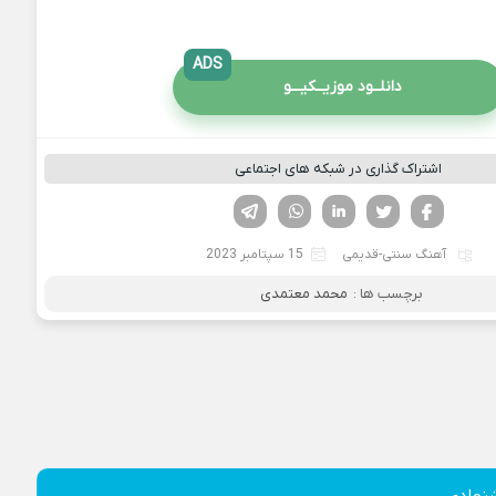
ADS
دانلــود موزیــکیـــو
اشتراک گذاری در شبکه های اجتماعی
فیسوک
تویتر
لینکدین
واتساپ
تلگرام
آهنگ سنتی-قدیمی
15 سپتامبر 2023
برچسب ها :
محمد معتمدی
نهادی