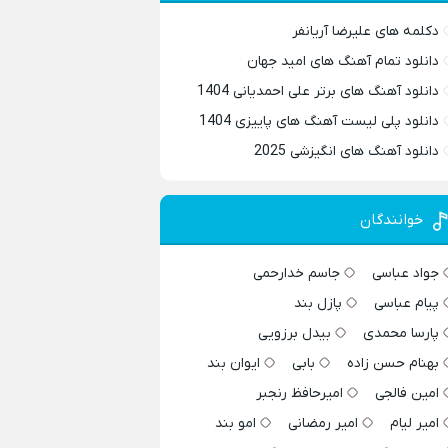
دکلمه های علیرضا آریانفر
دانلود تمام آهنگ های امید جهان
دانلود آهنگ های برتر علی احمدیانی 1404
دانلود پلی لیست آهنگ های پاییزی 1404
دانلود آهنگ های انگیزشی 2025
خوانندگان
جواد عباسی
جاسم خدارحمی
پیام عباسی
پازل بند
پارسا محمدی
بیدل برزویی
بهنام حسن زاده
بابی
ایوان بند
امین فالجی
امیرحافظ رنجبر
امیر لیام
امیر رمضانی
امو بند