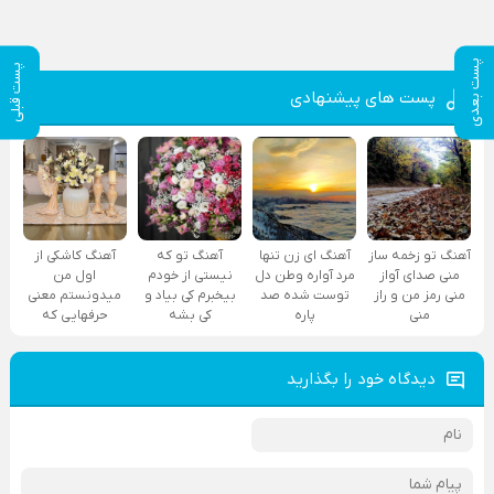
پست بعدی
پست قبلی
پست های پیشنهادی
آهنگ تو زخمه ساز
آهنگ ای زن تنها
آهنگ تو که
آهنگ کاشکی از
منی صدای آواز
مرد آواره وطن دل
نیستی از خودم
اول من
منی رمز من و راز
توست شده صد
بیخبرم کی بیاد و
میدونستم معنی
منی
پاره
کی بشه
حرفهایی که
دیدگاه خود را بگذارید