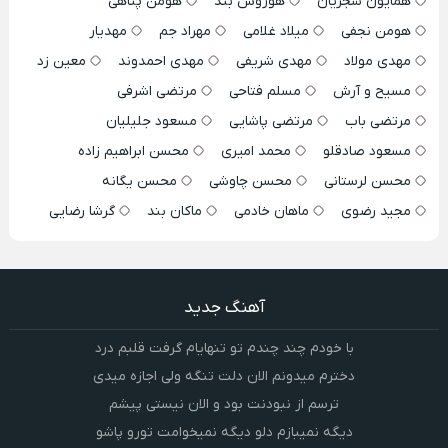
همایون شجریان
هوروش بند
هومن پناهی
هومن نجفی
میلاد غلامی
مهراد جم
مهدیار
مهدی مولاد
مهدی شریفی
مهدی احمدوند
معین زد
مسیح و آرش
مسلم فتاحی
مرتضی اشرفی
مرتضی باب
مرتضی پاشایی
مسعود جلیلیان
مسعود صادقلو
محمد امیری
محسن ابراهیم زاده
محسن لرستانی
محسن چاوشی
محسن یگانه
مجید رضوی
ماهان خادمی
ماکان بند
گرشا رضایی
آهنگ جدید
با خودم چند چندم تو تنهایام گرفت قلبم درد
دخترم میدونم الان دلت تنگه ولی اجازه میدی
ترسم از نبودنت بود و الان نیستی پیشم
دیگه نمیبازم دلو دیگه نمیخوامت تورو پاشو