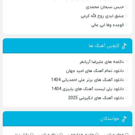
حبس سبحان محمدی
عشق ابدی روح الله کرمی
الوعده وفا ابی عالی
گلچین آهنگ ها
دکلمه های علیرضا آریانفر
دانلود تمام آهنگ های امید جهان
دانلود آهنگ های برتر علی احمدیانی 1404
دانلود پلی لیست آهنگ های پاییزی 1404
دانلود آهنگ های انگیزشی 2025
خوانندگان
جواد عباسی
جاسم خدارحمی
پیام عباسی
پازل بند