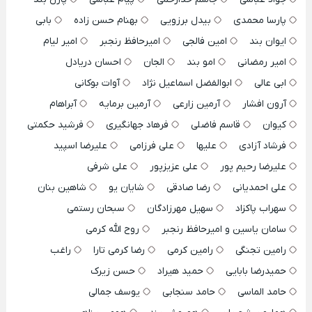
پارسا محمدی
بیدل برزویی
بهنام حسن زاده
بابی
ایوان بند
امین فالجی
امیرحافظ رنجبر
امیر لیام
امیر رمضانی
امو بند
الجان
احسان دریادل
ابی عالی
ابوالفضل اسماعیل نژاد
آوات بوکانی
آرون افشار
آرمین زارعی
آرمین برمایه
آبراهام
کیوان
قاسم فاضلی
فرهاد جهانگیری
فرشید حکمتی
فرشاد آزادی
علیها
علی فرزامی
علیرضا اسپید
علیرضا رحیم پور
علی عزیزپور
علی شرفی
علی احمدیانی
رضا صادقی
شایان یو
شاهین بنان
سهراب پاکزاد
سهیل مهرزادگان
سبحان رستمی
سامان یاسین و امیرحافظ رنجبر
روح الله کرمی
رامین تجنگی
رامین کرمی
رضا کرمی تارا
راغب
حمیدرضا بابایی
حمید هیراد
حسن زیرک
حامد الماسی
حامد سنجابی
یوسف جمالی