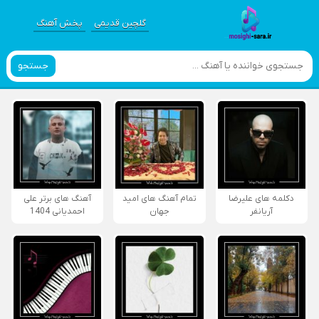
گلچین قدیمی
پخش آهنگ
جستجو
دکلمه های علیرضا
تمام آهنگ های امید
آهنگ های برتر علی
آریانفر
جهان
احمدیانی 1404