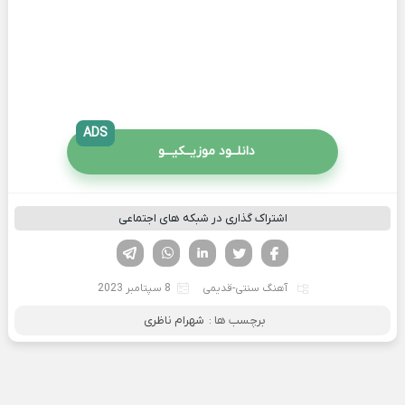
ADS
دانلــود موزیــکیـــو
اشتراک گذاری در شبکه های اجتماعی
فیسوک
تویتر
لینکدین
واتساپ
تلگرام
آهنگ سنتی-قدیمی
8 سپتامبر 2023
برچسب ها :
شهرام ناظری