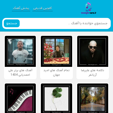
گلچین قدیمی
پخش آهنگ
جستجو
دکلمه های علیرضا
تمام آهنگ های امید
آهنگ های برتر علی
آریانفر
جهان
احمدیانی 1404