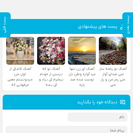
پست بعدی
پست قبلی
پست های پیشنهادی
آهنگ تو زخمه ساز
آهنگ ای زن تنها
آهنگ تو که
آهنگ کاشکی از
منی صدای آواز
مرد آواره وطن دل
نیستی از خودم
اول من
منی رمز من و راز
توست شده صد
بیخبرم کی بیاد و
میدونستم معنی
منی
پاره
کی بشه
حرفهایی که
دیدگاه خود را بگذارید