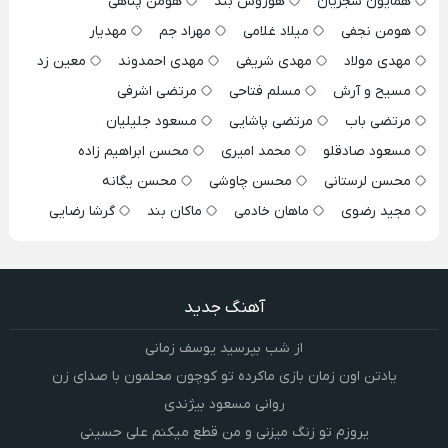
همایون شجریان
هوروش بند
هومن پناهی
هومن نجفی
میلاد غلامی
مهراد جم
مهدیار
مهدی مولاد
مهدی شریفی
مهدی احمدوند
معین زد
مسیح و آرش
مسلم فتاحی
مرتضی اشرفی
مرتضی باب
مرتضی پاشایی
مسعود جلیلیان
مسعود صادقلو
محمد امیری
محسن ابراهیم زاده
محسن لرستانی
محسن چاوشی
محسن یگانه
مجید رضوی
ماهان خادمی
ماکان بند
گرشا رضایی
آهنگ جدید
از شب بپرسید یوسف زمانی
یادتن اون زمان بازی ماکرده تو کوچون محلمون با صدای زن
روانی مسعود بیژندی
یروزم تو زنگ میزنی و من قطع میکنم علی حسینی