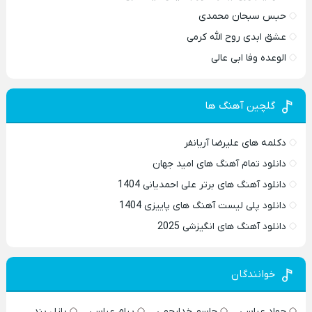
حبس سبحان محمدی
عشق ابدی روح الله کرمی
الوعده وفا ابی عالی
گلچین آهنگ ها
دکلمه های علیرضا آریانفر
دانلود تمام آهنگ های امید جهان
دانلود آهنگ های برتر علی احمدیانی 1404
دانلود پلی لیست آهنگ های پاییزی 1404
دانلود آهنگ های انگیزشی 2025
خوانندگان
جواد عباسی
جاسم خدارحمی
پیام عباسی
پازل بند