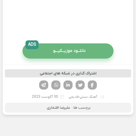
ADS
دانلــود موزیــکیـــو
اشتراک گذاری در شبکه های اجتماعی
فیسوک
تویتر
لینکدین
واتساپ
تلگرام
آهنگ سنتی-قدیمی
30 آگوست 2023
برچسب ها :
علیرضا افتخاری