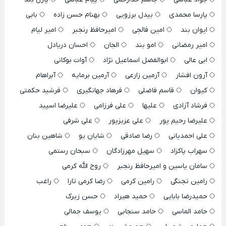
پارسا محمدی
بیدل برزویی
بهنام حسن زاده
بابی
ایوان بند
امین فالجی
امیرحافظ رنجبر
امیر لیام
امیر رمضانی
امو بند
الجان
احسان دریادل
ابی عالی
ابوالفضل اسماعیل نژاد
آوات بوکانی
آرون افشار
آرمین زارعی
آرمین برمایه
آبراهام
کیوان
قاسم فاضلی
فرهاد جهانگیری
فرشید حکمتی
فرشاد آزادی
علیها
علی فرزامی
علیرضا اسپید
علیرضا رحیم پور
علی عزیزپور
علی شرفی
علی احمدیانی
رضا صادقی
شایان یو
شاهین بنان
سهراب پاکزاد
سهیل مهرزادگان
سبحان رستمی
سامان یاسین و امیرحافظ رنجبر
روح الله کرمی
رامین تجنگی
رامین کرمی
رضا کرمی تارا
راغب
حمیدرضا بابایی
حمید هیراد
حسن زیرک
حامد الماسی
حامد سنجابی
یوسف جمالی