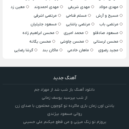
مهدی مولاد
مهدی شریفی
مهدی احمدوند
معین زد
مسیح و آرش
مسلم فتاحی
مرتضی اشرفی
مرتضی باب
مرتضی پاشایی
مسعود جلیلیان
مسعود صادقلو
محمد امیری
محسن ابراهیم زاده
محسن لرستانی
محسن چاوشی
محسن یگانه
مجید رضوی
ماهان خادمی
ماکان بند
گرشا رضایی
آهنگ جدید
دانلود آهنگ باز شب شد از مهراد جم
از شب بپرسید یوسف زمانی
یادتن اون زمان بازی ماکرده تو کوچون محلمون با صدای زن
روانی مسعود بیژندی
یروزم تو زنگ میزنی و من قطع میکنم علی حسینی