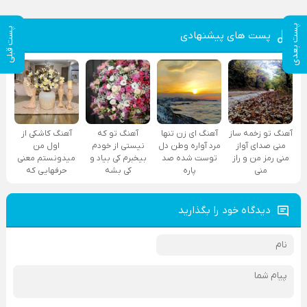
پست بعدی
پست قبلی
پست های پیشنهادی
آهنگ تو زخمه ساز
آهنگ ای زن تنها
آهنگ تو که
آهنگ کاشکی از
منی صدای آواز
مرد آواره وطن دل
نیستی از خودم
اول من
منی رمز من و راز
توست شده صد
بیخبرم کی بیاد و
میدونستم معنی
منی
پاره
کی بشه
حرفهایی که
دیدگاه خود را بگذارید