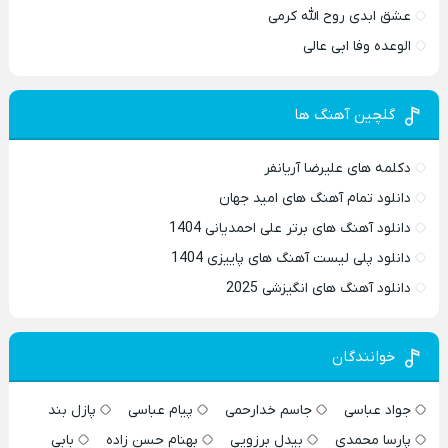
عشق ابدی روح الله کرمی
الوعده وفا ابی عالی
گلچین آهنگ ها
دکلمه های علیرضا آریانفر
دانلود تمام آهنگ های امید جهان
دانلود آهنگ های برتر علی احمدیانی 1404
دانلود پلی لیست آهنگ های پاییزی 1404
دانلود آهنگ های انگیزشی 2025
خوانندگان
جواد عباسی
جاسم خدارحمی
پیام عباسی
پازل بند
پارسا محمدی
بیدل برزویی
بهنام حسن زاده
بابی