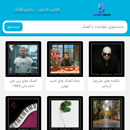
گلچین قدیمی
پخش آهنگ
جستجو
دکلمه های علیرضا
تمام آهنگ های امید
آهنگ های برتر علی
آریانفر
جهان
احمدیانی 1404