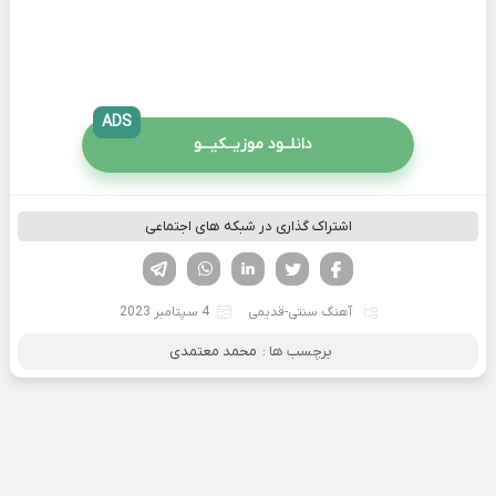
ADS
دانلــود موزیــکیـــو
اشتراک گذاری در شبکه های اجتماعی
فیسوک
تویتر
لینکدین
واتساپ
تلگرام
آهنگ سنتی-قدیمی
4 سپتامبر 2023
برچسب ها :
محمد معتمدی