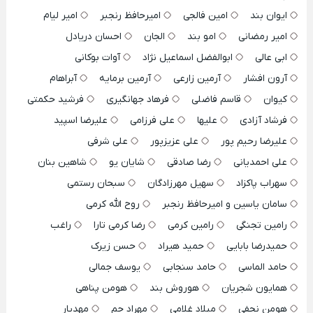
ایوان بند
امین فالجی
امیرحافظ رنجبر
امیر لیام
امیر رمضانی
امو بند
الجان
احسان دریادل
ابی عالی
ابوالفضل اسماعیل نژاد
آوات بوکانی
آرون افشار
آرمین زارعی
آرمین برمایه
آبراهام
کیوان
قاسم فاضلی
فرهاد جهانگیری
فرشید حکمتی
فرشاد آزادی
علیها
علی فرزامی
علیرضا اسپید
علیرضا رحیم پور
علی عزیزپور
علی شرفی
علی احمدیانی
رضا صادقی
شایان یو
شاهین بنان
سهراب پاکزاد
سهیل مهرزادگان
سبحان رستمی
سامان یاسین و امیرحافظ رنجبر
روح الله کرمی
رامین تجنگی
رامین کرمی
رضا کرمی تارا
راغب
حمیدرضا بابایی
حمید هیراد
حسن زیرک
حامد الماسی
حامد سنجابی
یوسف جمالی
همایون شجریان
هوروش بند
هومن پناهی
هومن نجفی
میلاد غلامی
مهراد جم
مهدیار