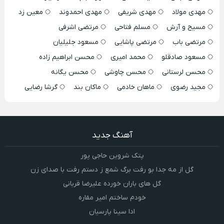
مهدی مولاد
مهدی شریفی
مهدی احمدوند
معین زد
مسیح و آرش
مسلم فتاحی
مرتضی اشرفی
مرتضی باب
مرتضی پاشایی
مسعود جلیلیان
مسعود صادقلو
محمد امیری
محسن ابراهیم زاده
محسن لرستانی
محسن چاوشی
محسن یگانه
مجید رضوی
ماهان خادمی
ماکان بند
گرشا رضایی
آهنگ جدید
پتک شروین حاجی پور
گل از مه جدا بو رفت برگ شمع ز دستم رفت با صدای زن
گل های باران خورده علیرضا قربانی
خودم ساختم امیر مقاره
ادا سینا پارسیان