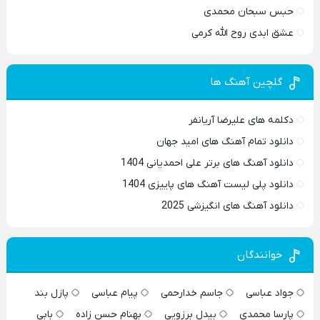
حبس سبحان محمدی
عشق ابدی روح الله کرمی
گلچین آهنگ ها
دکلمه های علیرضا آریانفر
دانلود تمام آهنگ های امید جهان
دانلود آهنگ های برتر علی احمدیانی 1404
دانلود پلی لیست آهنگ های پاییزی 1404
دانلود آهنگ های انگیزشی 2025
خوانندگان
جواد عباسی
جاسم خدارحمی
پیام عباسی
پازل بند
پارسا محمدی
بیدل برزویی
بهنام حسن زاده
بابی