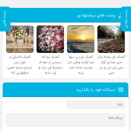
پست بعدی
پست قبلی
پست های پیشنهادی
آهنگ تو زخمه ساز
آهنگ ای زن تنها
آهنگ تو که
آهنگ کاشکی از
منی صدای آواز
مرد آواره وطن دل
نیستی از خودم
اول من
منی رمز من و راز
توست شده صد
بیخبرم کی بیاد و
میدونستم معنی
منی
پاره
کی بشه
حرفهایی که
دیدگاه خود را بگذارید