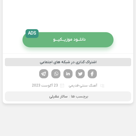
ADS
دانلــود موزیــکیـــو
اشتراک گذاری در شبکه های اجتماعی
فیسوک
تویتر
لینکدین
واتساپ
تلگرام
آهنگ سنتی-قدیمی
23 آگوست 2023
برچسب ها :
سالار عقیلی