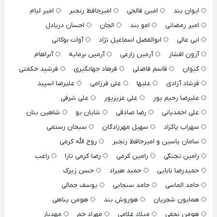
ایوان بند
امین فالجی
امیرحافظ رنجبر
امیر لیام
امیر رمضانی
امو بند
الجان
احسان دریادل
ابی عالی
ابوالفضل اسماعیل نژاد
آوات بوکانی
آرون افشار
آرمین زارعی
آرمین برمایه
آبراهام
کیوان
قاسم فاضلی
فرهاد جهانگیری
فرشید حکمتی
فرشاد آزادی
علیها
علی فرزامی
علیرضا اسپید
علیرضا رحیم پور
علی عزیزپور
علی شرفی
علی احمدیانی
رضا صادقی
شایان یو
شاهین بنان
سهراب پاکزاد
سهیل مهرزادگان
سبحان رستمی
سامان یاسین و امیرحافظ رنجبر
روح الله کرمی
رامین تجنگی
رامین کرمی
رضا کرمی تارا
راغب
حمیدرضا بابایی
حمید هیراد
حسن زیرک
حامد الماسی
حامد سنجابی
یوسف جمالی
همایون شجریان
هوروش بند
هومن پناهی
هومن نجفی
میلاد غلامی
مهراد جم
مهدیار