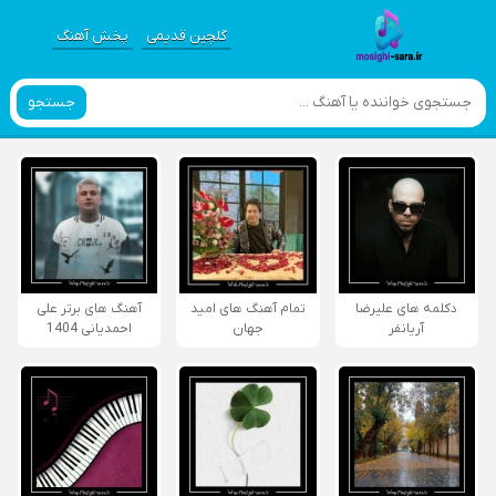
گلچین قدیمی
پخش آهنگ
جستجو
دکلمه های علیرضا
تمام آهنگ های امید
آهنگ های برتر علی
آریانفر
جهان
احمدیانی 1404