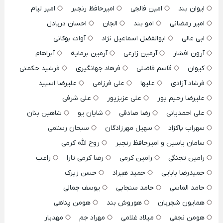
ایوان بند
امین فالجی
امیرحافظ رنجبر
امیر لیام
امیر رمضانی
امو بند
الجان
احسان دریادل
ابی عالی
ابوالفضل اسماعیل نژاد
آوات بوکانی
آرون افشار
آرمین زارعی
آرمین برمایه
آبراهام
کیوان
قاسم فاضلی
فرهاد جهانگیری
فرشید حکمتی
فرشاد آزادی
علیها
علی فرزامی
علیرضا اسپید
علیرضا رحیم پور
علی عزیزپور
علی شرفی
علی احمدیانی
رضا صادقی
شایان یو
شاهین بنان
سهراب پاکزاد
سهیل مهرزادگان
سبحان رستمی
سامان یاسین و امیرحافظ رنجبر
روح الله کرمی
رامین تجنگی
رامین کرمی
رضا کرمی تارا
راغب
حمیدرضا بابایی
حمید هیراد
حسن زیرک
حامد الماسی
حامد سنجابی
یوسف جمالی
همایون شجریان
هوروش بند
هومن پناهی
هومن نجفی
میلاد غلامی
مهراد جم
مهدیار