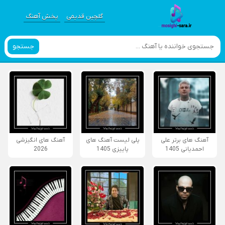
گلچین قدیمی
پخش آهنگ
جستجو
آهنگ های برتر علی
پلی لیست آهنگ های
آهنگ های انگیزشی
احمدیانی 1405
پاییزی 1405
2026