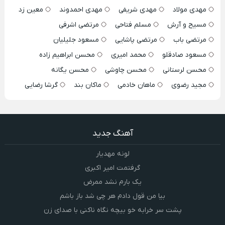
مهدی مولاد
مهدی شریفی
مهدی احمدوند
معین زد
مسیح و آرش
مسلم فتاحی
مرتضی اشرفی
مرتضی باب
مرتضی پاشایی
مسعود جلیلیان
مسعود صادقلو
محمد امیری
محسن ابراهیم زاده
محسن لرستانی
محسن چاوشی
محسن یگانه
مجید رضوی
ماهان خادمی
ماکان بند
گرشا رضایی
آهنگ جدید
لونه مهدیار
گرفتمت امیر اکبری
یک بارم نشد ممرض
بیا من قول دادم هر چی شد باز باشم
پشت سر خرابه خو بیچه نگاه ناکنی با صدای زن