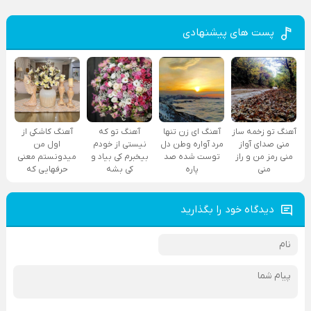
پست های پیشنهادی
آهنگ تو زخمه ساز
آهنگ ای زن تنها
آهنگ تو که
آهنگ کاشکی از
منی صدای آواز
مرد آواره وطن دل
نیستی از خودم
اول من
منی رمز من و راز
توست شده صد
بیخبرم کی بیاد و
میدونستم معنی
منی
پاره
کی بشه
حرفهایی که
دیدگاه خود را بگذارید