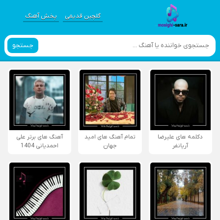
گلچین قدیمی
پخش آهنگ
جستجو
دکلمه های علیرضا
تمام آهنگ های امید
آهنگ های برتر علی
آریانفر
جهان
احمدیانی 1404