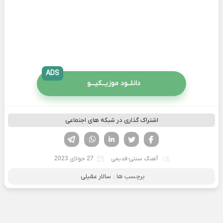
ADS
دانلــود موزیــکیـــو
اشتراک گذاری در شبکه های اجتماعی
فیسوک
تویتر
لینکدین
واتساپ
تلگرام
آهنگ سنتی-قدیمی
27 جولای 2023
برچسب ها :
سالار عقیلی