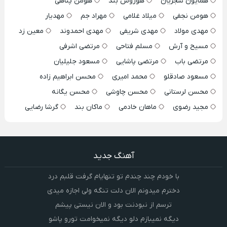
همایون شجریان
هوروش بند
هومن پناهی
هومن نجفی
میلاد غلامی
مهراد جم
مهدیار
مهدی مولاد
مهدی شریفی
مهدی احمدوند
معین زد
مسیح و آرش
مسلم فتاحی
مرتضی اشرفی
مرتضی باب
مرتضی پاشایی
مسعود جلیلیان
مسعود صادقلو
محمد امیری
محسن ابراهیم زاده
محسن لرستانی
محسن چاوشی
محسن یگانه
مجید رضوی
ماهان خادمی
ماکان بند
گرشا رضایی
آهنگ جدید
با خودم چند چندم تو تنهایام گرفت قلبم درد
دخترم میدونم الان دلت تنگه ولی اجازه میدی
ترسم از نبودنت بود و الان نیستی پیشم
دیگه نمیبازم دلو دیگه نمیخوامت تورو پاشو