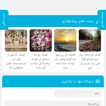
پست بعدی
پست قبلی
پست های پیشنهادی
آهنگ تو زخمه ساز
آهنگ ای زن تنها
آهنگ تو که
آهنگ کاشکی از
منی صدای آواز
مرد آواره وطن دل
نیستی از خودم
اول من
منی رمز من و راز
توست شده صد
بیخبرم کی بیاد و
میدونستم معنی
منی
پاره
کی بشه
حرفهایی که
دیدگاه خود را بگذارید