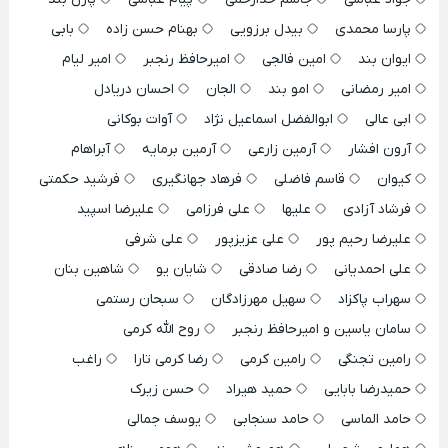
پارسا محمدی
بیدل برزویی
بهنام حسن زاده
بابی
ایوان بند
امین فالجی
امیرحافظ رنجبر
امیر لیام
امیر رمضانی
امو بند
الجان
احسان دریادل
ابی عالی
ابوالفضل اسماعیل نژاد
آوات بوکانی
آرون افشار
آرمین زارعی
آرمین برمایه
آبراهام
کیوان
قاسم فاضلی
فرهاد جهانگیری
فرشید حکمتی
فرشاد آزادی
علیها
علی فرزامی
علیرضا اسپید
علیرضا رحیم پور
علی عزیزپور
علی شرفی
علی احمدیانی
رضا صادقی
شایان یو
شاهین بنان
سهراب پاکزاد
سهیل مهرزادگان
سبحان رستمی
سامان یاسین و امیرحافظ رنجبر
روح الله کرمی
رامین تجنگی
رامین کرمی
رضا کرمی تارا
راغب
حمیدرضا بابایی
حمید هیراد
حسن زیرک
حامد الماسی
حامد سنجابی
یوسف جمالی