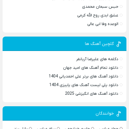
حبس سبحان محمدی
عشق ابدی روح الله کرمی
الوعده وفا ابی عالی
گلچین آهنگ ها
دکلمه های علیرضا آریانفر
دانلود تمام آهنگ های امید جهان
دانلود آهنگ های برتر علی احمدیانی 1404
دانلود پلی لیست آهنگ های پاییزی 1404
دانلود آهنگ های انگیزشی 2025
خوانندگان
جواد عباسی
جاسم خدارحمی
پیام عباسی
پازل بند