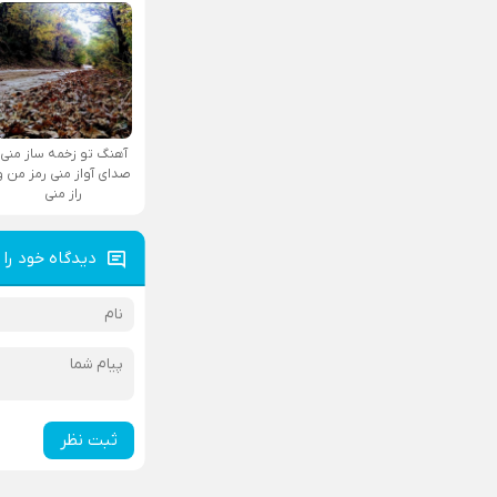
آهنگ تو زخمه ساز منی
صدای آواز منی رمز من و
راز منی
دیدگاه خود را 
ثبت نظر