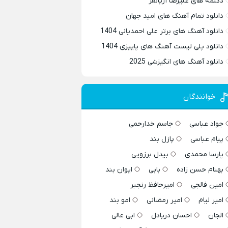
دکلمه های علیرضا آریانفر
دانلود تمام آهنگ های امید جهان
دانلود آهنگ های برتر علی احمدیانی 1404
دانلود پلی لیست آهنگ های پاییزی 1404
دانلود آهنگ های انگیزشی 2025
خوانندگان
جواد عباسی
جاسم خدارحمی
پیام عباسی
پازل بند
پارسا محمدی
بیدل برزویی
بهنام حسن زاده
بابی
ایوان بند
امین فالجی
امیرحافظ رنجبر
امیر لیام
امیر رمضانی
امو بند
الجان
احسان دریادل
ابی عالی