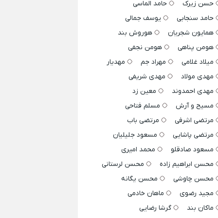
حسن زیرک
حامد الماسی
حامد سنجابی
یوسف جمالی
همایون شجریان
هوروش بند
هومن پناهی
هومن نجفی
میلاد غلامی
مهراد جم
مهدیار
مهدی مولاد
مهدی شریفی
مهدی احمدوند
معین زد
مسیح و آرش
مسلم فتاحی
مرتضی اشرفی
مرتضی باب
مرتضی پاشایی
مسعود جلیلیان
مسعود صادقلو
محمد امیری
محسن ابراهیم زاده
محسن لرستانی
محسن چاوشی
محسن یگانه
مجید رضوی
ماهان خادمی
ماکان بند
گرشا رضایی