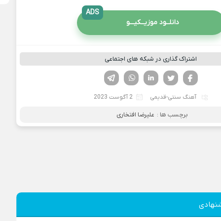
ADS
دانلــود موزیــکیـــو
اشتراک گذاری در شبکه های اجتماعی
فیسوک
تویتر
لینکدین
واتساپ
تلگرام
آهنگ سنتی-قدیمی
2 آگوست 2023
برچسب ها :
علیرضا افتخاری
نهادی