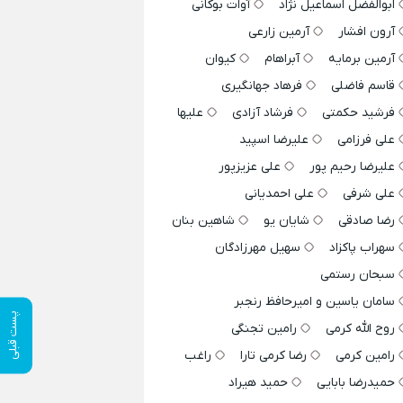
ابوالفضل اسماعیل نژاد
آوات بوکانی
آرون افشار
آرمین زارعی
آرمین برمایه
آبراهام
کیوان
قاسم فاضلی
فرهاد جهانگیری
فرشید حکمتی
فرشاد آزادی
علیها
علی فرزامی
علیرضا اسپید
علیرضا رحیم پور
علی عزیزپور
علی شرفی
علی احمدیانی
رضا صادقی
شایان یو
شاهین بنان
سهراب پاکزاد
سهیل مهرزادگان
سبحان رستمی
سامان یاسین و امیرحافظ رنجبر
پست قبلی
روح الله کرمی
رامین تجنگی
رامین کرمی
رضا کرمی تارا
راغب
حمیدرضا بابایی
حمید هیراد