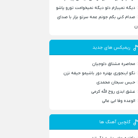
دیگه نمیبازم دلو دیگه نمیخوامت تورو پاشو
صدام کنی بگم جونم عمه سرتو بزار با صدای
ن
ریمیکس های جدید
محاصره مشتاق دلوجیان
نگو اینجوری بهتره دور باشیمو حیفه نزن
حبس سبحان محمدی
عشق ابدی روح الله کرمی
الوعده وفا ابی عالی
گلچین آهنگ ها