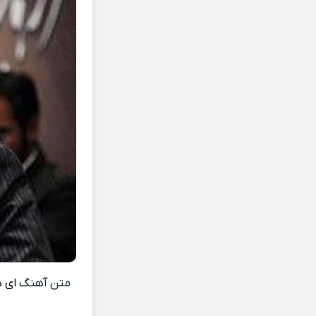
متن آهنگ
ای د