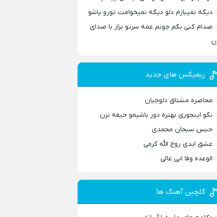
دیگه نمیبازم دلو دیگه نمیخوامت تورو پاشو
صدام کنی بگم جونم عمه سرتو بزار با صدای
ن
ریمیکس های جدید
محاصره مشتاق دلوجیان
نگو اینجوری بهتره دور باشیمو حیفه نزن
حبس سبحان محمدی
عشق ابدی روح الله کرمی
الوعده وفا ابی عالی
گلچین آهنگ ها