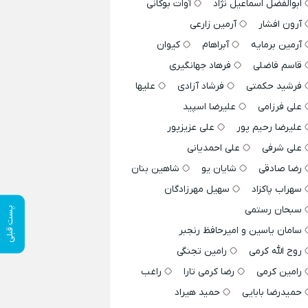
ابوالفضل اسماعیل نژاد
آوات بوکانی
آرون افشار
آرمین زارعی
آرمین برمایه
آبراهام
کیوان
قاسم فاضلی
فرهاد جهانگیری
فرشید حکمتی
فرشاد آزادی
علیها
علی فرزامی
علیرضا اسپید
علیرضا رحیم پور
علی عزیزپور
علی شرفی
علی احمدیانی
رضا صادقی
شایان یو
شاهین بنان
سهراب پاکزاد
سهیل مهرزادگان
سبحان رستمی
پست قبلی
سامان یاسین و امیرحافظ رنجبر
روح الله کرمی
رامین تجنگی
رامین کرمی
رضا کرمی تارا
راغب
حمیدرضا بابایی
حمید هیراد