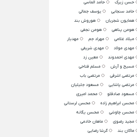
حسن زیرک
حامد الماسی
حامد سنجابی
یوسف جمالی
همایون شجریان
هوروش بند
هومن پناهی
هومن نجفی
میلاد غلامی
مهراد جم
مهدیار
مهدی مولاد
مهدی شریفی
مهدی احمدوند
معین زد
مسیح و آرش
مسلم فتاحی
مرتضی اشرفی
مرتضی باب
مرتضی پاشایی
مسعود جلیلیان
مسعود صادقلو
محمد امیری
محسن ابراهیم زاده
محسن لرستانی
محسن چاوشی
محسن یگانه
مجید رضوی
ماهان خادمی
ماکان بند
گرشا رضایی