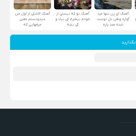
آهنگ ای زن تنها مرد
آهنگ تو که نیستی از
آهنگ کاشکی از اول من
آواره وطن دل توست
خودم بیخبرم کی بیاد و
میدونستم معنی
شده صد پاره
کی بشه
حرفهایی که
بگذارید