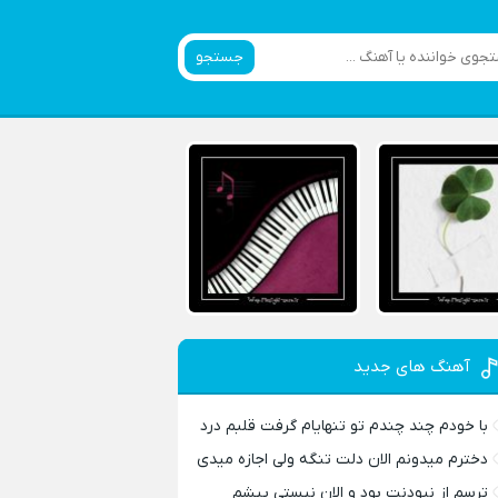
جستجو
آهنگ های جدید
با خودم چند چندم تو تنهایام گرفت قلبم درد
دخترم میدونم الان دلت تنگه ولی اجازه میدی
ترسم از نبودنت بود و الان نیستی پیشم