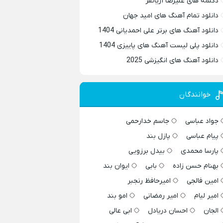
دکلمه های علیرضا آریانفر
دانلود تمام آهنگ های امید جهان
دانلود آهنگ های برتر علی احمدیانی 1404
دانلود پلی لیست آهنگ های پاییزی 1404
دانلود آهنگ های انگیزشی 2025
خوانندگان
جواد عباسی
جاسم خدارحمی
پیام عباسی
پازل بند
پارسا محمدی
بیدل برزویی
بهنام حسن زاده
بابی
ایوان بند
امین فالجی
امیرحافظ رنجبر
امیر لیام
امیر رمضانی
امو بند
الجان
احسان دریادل
ابی عالی