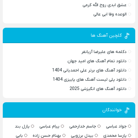
عشق ابدی روح الله کرمی
الوعده وفا ابی عالی
گلچین آهنگ ها
دکلمه های علیرضا آریانفر
دانلود تمام آهنگ های امید جهان
دانلود آهنگ های برتر علی احمدیانی 1404
دانلود پلی لیست آهنگ های پاییزی 1404
دانلود آهنگ های انگیزشی 2025
خوانندگان
جواد عباسی
جاسم خدارحمی
پیام عباسی
پازل بند
پارسا محمدی
بیدل برزویی
بهنام حسن زاده
بابی