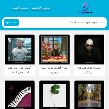
گلچین قدیمی
پخش آهنگ
جستجو
دکلمه های علیرضا
تمام آهنگ های امید
آهنگ های برتر علی
آریانفر
جهان
احمدیانی 1404