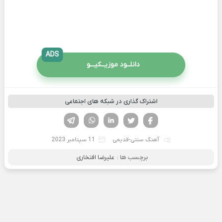
ADS
دانلــود موزیــکیـــو
اشتراک گذاری در شبکه های اجتماعی
فیسوک
تویتر
لینکدین
واتساپ
تلگرام
آهنگ سنتی-قدیمی
11 سپتامبر 2023
برچسب ها :
علیرضا افتخاری