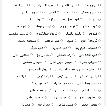
ایوان بند
امین فالجی
امیرحافظ رنجبر
امیر لیام
امیر رمضانی
امو بند
الجان
احسان دریادل
ابی عالی
ابوالفضل اسماعیل نژاد
آوات بوکانی
آرون افشار
آرمین زارعی
آرمین برمایه
آبراهام
کیوان
قاسم فاضلی
فرهاد جهانگیری
فرشید حکمتی
فرشاد آزادی
علیها
علی فرزامی
علیرضا اسپید
علیرضا رحیم پور
علی عزیزپور
علی شرفی
علی احمدیانی
رضا صادقی
شایان یو
شاهین بنان
سهراب پاکزاد
سهیل مهرزادگان
سبحان رستمی
سامان یاسین و امیرحافظ رنجبر
روح الله کرمی
رامین تجنگی
رامین کرمی
رضا کرمی تارا
راغب
حمیدرضا بابایی
حمید هیراد
حسن زیرک
حامد الماسی
حامد سنجابی
یوسف جمالی
همایون شجریان
هوروش بند
هومن پناهی
هومن نجفی
میلاد غلامی
مهراد جم
مهدیار