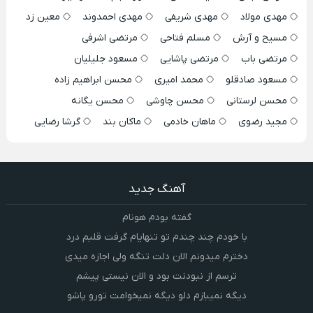
مهدی مولاد
مهدی شریفی
مهدی احمدوند
معین زد
مسیح و آرش
مسلم فتاحی
مرتضی اشرفی
مرتضی باب
مرتضی پاشایی
مسعود جلیلیان
مسعود صادقلو
محمد امیری
محسن ابراهیم زاده
محسن لرستانی
محسن چاوشی
محسن یگانه
مجید رضوی
ماهان خادمی
ماکان بند
گرشا رضایی
آهنگ جدید
گفته بودم هونام
با خودم چند چندم تو تنهایام گرفت قلبم درد
دخترم میدونم الان دلت تنگه ولی اجازه میدی
ترسم از نبودنت بود و الان نیستی پیشم
دیگه نمیبازم دلو دیگه نمیخوامت تورو پاشو