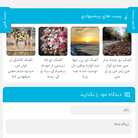
پست بعدی
پست قبلی
پست های پیشنهادی
آهنگ تو زخمه ساز
آهنگ ای زن تنها
آهنگ تو که
آهنگ کاشکی از
منی صدای آواز
مرد آواره وطن دل
نیستی از خودم
اول من
منی رمز من و راز
توست شده صد
بیخبرم کی بیاد و
میدونستم معنی
منی
پاره
کی بشه
حرفهایی که
دیدگاه خود را بگذارید