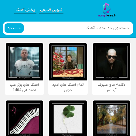
گلچین قدیمی
پخش آهنگ
جستجو
دکلمه های علیرضا
تمام آهنگ های امید
آهنگ های برتر علی
آریانفر
جهان
احمدیانی 1404