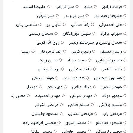
فرشاد آزادی
علیها
علی فرزامی
علیرضا اسپید
علیرضا رحیم پور
علی عزیزپور
علی شرفی
علی احمدیانی
رضا صادقی
شایان یو
شاهین بنان
سهراب پاکزاد
سهیل مهرزادگان
سبحان رستمی
سامان یاسین و امیرحافظ رنجبر
روح الله کرمی
رامین تجنگی
رامین کرمی
رضا کرمی تارا
راغب
حمیدرضا بابایی
حمید هیراد
حسن زیرک
حامد الماسی
حامد سنجابی
یوسف جمالی
همایون شجریان
هوروش بند
هومن پناهی
هومن نجفی
میلاد غلامی
مهراد جم
مهدیار
مهدی مولاد
مهدی شریفی
مهدی احمدوند
معین زد
مسیح و آرش
مسلم فتاحی
مرتضی اشرفی
مرتضی باب
مرتضی پاشایی
مسعود جلیلیان
مسعود صادقلو
محمد امیری
محسن ابراهیم زاده
محسن لرستانی
محسن چاوشی
محسن یگانه