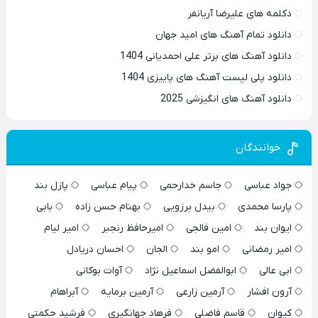
دکلمه های علیرضا آریانفر
دانلود تمام آهنگ های امید جهان
دانلود آهنگ های برتر علی احمدیانی 1404
دانلود پلی لیست آهنگ های پاییزی 1404
دانلود آهنگ های انگیزشی 2025
خوانندگان
جواد عباسی
جاسم خدارحمی
پیام عباسی
پازل بند
پارسا محمدی
بیدل برزویی
بهنام حسن زاده
بابی
ایوان بند
امین فالجی
امیرحافظ رنجبر
امیر لیام
امیر رمضانی
امو بند
الجان
احسان دریادل
ابی عالی
ابوالفضل اسماعیل نژاد
آوات بوکانی
آرون افشار
آرمین زارعی
آرمین برمایه
آبراهام
کیوان
قاسم فاضلی
فرهاد جهانگیری
فرشید حکمتی