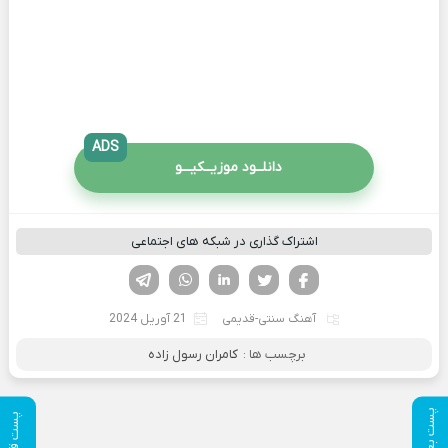
ADS
دانلــود موزیــکیـــو
اشتراک گذاری در شبکه های اجتماعی
فیسوک
تویتر
لینکدین
واتساپ
تلگرام
آهنگ سنتی-قدیمی
21 آوریل 2024
برچسب ها :
کامران رسول زاده
پست بعدی
پست قبلی