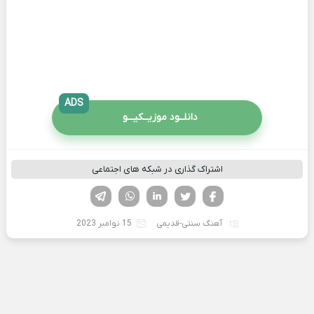
ADS
دانلــود موزیــکیـــو
اشتراک گذاری در شبکه های اجتماعی
فیسوک
تویتر
لینکدین
واتساپ
تلگرام
آهنگ سنتی-قدیمی
15 نوامبر 2023