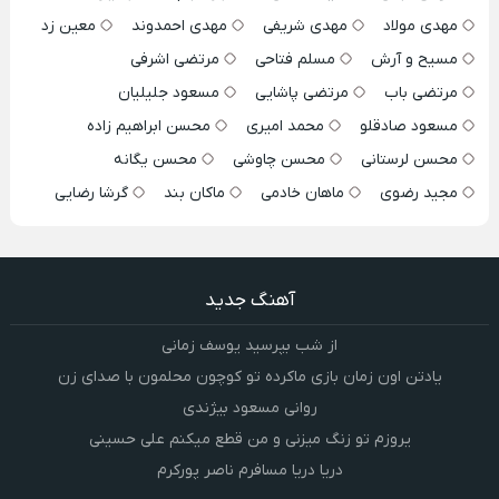
مهدی مولاد
مهدی شریفی
مهدی احمدوند
معین زد
مسیح و آرش
مسلم فتاحی
مرتضی اشرفی
مرتضی باب
مرتضی پاشایی
مسعود جلیلیان
مسعود صادقلو
محمد امیری
محسن ابراهیم زاده
محسن لرستانی
محسن چاوشی
محسن یگانه
مجید رضوی
ماهان خادمی
ماکان بند
گرشا رضایی
آهنگ جدید
از شب بپرسید یوسف زمانی
یادتن اون زمان بازی ماکرده تو کوچون محلمون با صدای زن
روانی مسعود بیژندی
یروزم تو زنگ میزنی و من قطع میکنم علی حسینی
دریا دریا مسافرم ناصر پورکرم