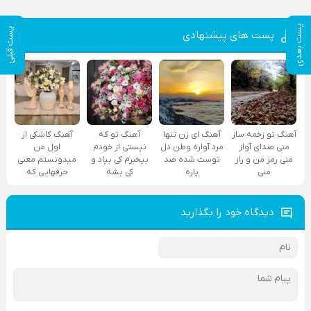
پست بعدی
پست قبلی
پست های پیشنهادی
آهنگ تو زخمه ساز
آهنگ ای زن تنها
آهنگ تو که
آهنگ کاشکی از
منی صدای آواز
مرد آواره وطن دل
نیستی از خودم
اول من
منی رمز من و راز
توست شده صد
بیخبرم کی بیاد و
میدونستم معنی
منی
پاره
کی بشه
حرفهایی که
دیدگاه خود را بگذارید