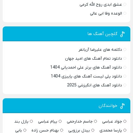
عشق ابدی روح الله کرمی
الوعده وفا ابی عالی
گلچین آهنگ ها
دکلمه های علیرضا آریانفر
دانلود تمام آهنگ های امید جهان
دانلود آهنگ های برتر علی احمدیانی 1404
دانلود پلی لیست آهنگ های پاییزی 1404
دانلود آهنگ های انگیزشی 2025
خوانندگان
جواد عباسی
جاسم خدارحمی
پیام عباسی
پازل بند
پارسا محمدی
بیدل برزویی
بهنام حسن زاده
بابی