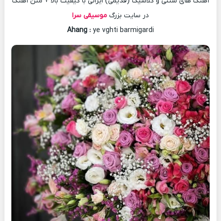
آهنگ های سنتی و کلاسیک (قدیمی) ایرانی با کیفیت بالا + متن آهنگ
در سایت بزرگ
موسیقی سرا
Ahang
:
ye vghti barmigardi