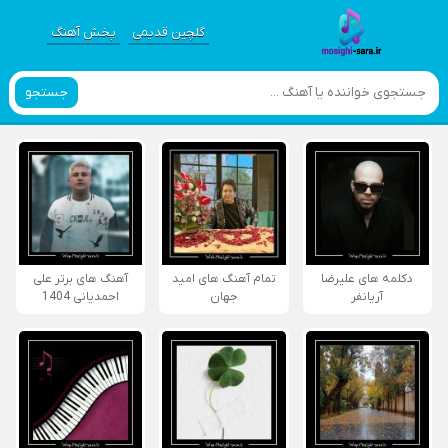
گلچین قدیمی
پخش آهنگ
جستجو
دکلمه های علیرضا
تمام آهنگ های امید
آهنگ های برتر علی
آریانفر
جهان
احمدیانی 1404