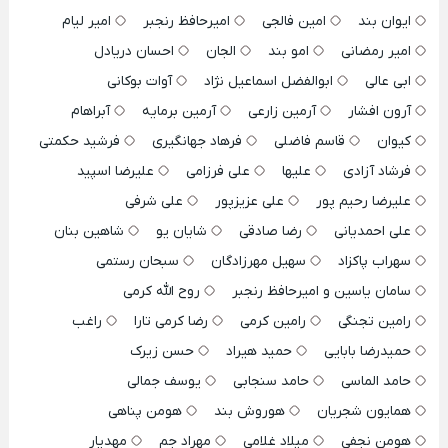
ایوان بند
امین فالجی
امیرحافظ رنجبر
امیر لیام
امیر رمضانی
امو بند
الجان
احسان دریادل
ابی عالی
ابوالفضل اسماعیل نژاد
آوات بوکانی
آرون افشار
آرمین زارعی
آرمین برمایه
آبراهام
کیوان
قاسم فاضلی
فرهاد جهانگیری
فرشید حکمتی
فرشاد آزادی
علیها
علی فرزامی
علیرضا اسپید
علیرضا رحیم پور
علی عزیزپور
علی شرفی
علی احمدیانی
رضا صادقی
شایان یو
شاهین بنان
سهراب پاکزاد
سهیل مهرزادگان
سبحان رستمی
سامان یاسین و امیرحافظ رنجبر
روح الله کرمی
رامین تجنگی
رامین کرمی
رضا کرمی تارا
راغب
حمیدرضا بابایی
حمید هیراد
حسن زیرک
حامد الماسی
حامد سنجابی
یوسف جمالی
همایون شجریان
هوروش بند
هومن پناهی
هومن نجفی
میلاد غلامی
مهراد جم
مهدیار