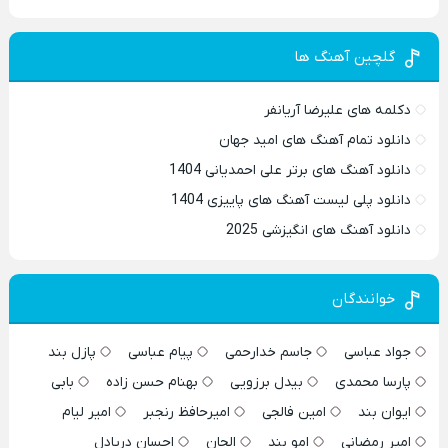
گلچین آهنگ ها
دکلمه های علیرضا آریانفر
دانلود تمام آهنگ های امید جهان
دانلود آهنگ های برتر علی احمدیانی 1404
دانلود پلی لیست آهنگ های پاییزی 1404
دانلود آهنگ های انگیزشی 2025
خوانندگان
جواد عباسی
جاسم خدارحمی
پیام عباسی
پازل بند
پارسا محمدی
بیدل برزویی
بهنام حسن زاده
بابی
ایوان بند
امین فالجی
امیرحافظ رنجبر
امیر لیام
امیر رمضانی
امو بند
الجان
احسان دریادل