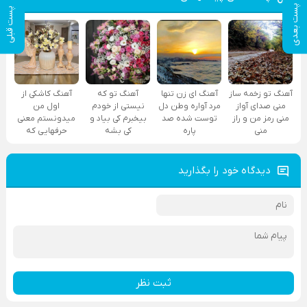
پست بعدی
پست قبلی
آهنگ تو زخمه ساز
آهنگ ای زن تنها
آهنگ تو که
آهنگ کاشکی از
منی صدای آواز
مرد آواره وطن دل
نیستی از خودم
اول من
منی رمز من و راز
توست شده صد
بیخبرم کی بیاد و
میدونستم معنی
منی
پاره
کی بشه
حرفهایی که
دیدگاه خود را بگذارید
ثبت نظر