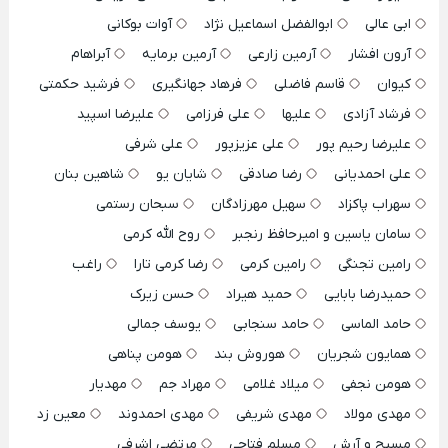
ابی عالی
ابوالفضل اسماعیل نژاد
آوات بوکانی
آرون افشار
آرمین زارعی
آرمین برمایه
آبراهام
کیوان
قاسم فاضلی
فرهاد جهانگیری
فرشید حکمتی
فرشاد آزادی
علیها
علی فرزامی
علیرضا اسپید
علیرضا رحیم پور
علی عزیزپور
علی شرفی
علی احمدیانی
رضا صادقی
شایان یو
شاهین بنان
سهراب پاکزاد
سهیل مهرزادگان
سبحان رستمی
سامان یاسین و امیرحافظ رنجبر
روح الله کرمی
رامین تجنگی
رامین کرمی
رضا کرمی تارا
راغب
حمیدرضا بابایی
حمید هیراد
حسن زیرک
حامد الماسی
حامد سنجابی
یوسف جمالی
همایون شجریان
هوروش بند
هومن پناهی
هومن نجفی
میلاد غلامی
مهراد جم
مهدیار
مهدی مولاد
مهدی شریفی
مهدی احمدوند
معین زد
مسیح و آرش
مسلم فتاحی
مرتضی اشرفی