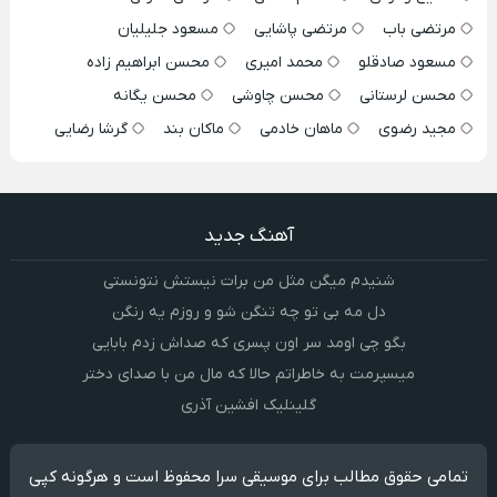
مرتضی باب
مرتضی پاشایی
مسعود جلیلیان
مسعود صادقلو
محمد امیری
محسن ابراهیم زاده
محسن لرستانی
محسن چاوشی
محسن یگانه
مجید رضوی
ماهان خادمی
ماکان بند
گرشا رضایی
آهنگ جدید
شنیدم میگن مثل من برات نیستش نتونستی
دل مه بی تو چه تنگن شو و روزم یه رنگن
بگو چی اومد سر اون پسری که صداش زدم بابایی
میسپرمت به خاطراتم حالا که مال من با صدای دختر
گلینلیک افشین آذری
تمامی حقوق مطالب برای موسیقی سرا محفوظ است و هرگونه کپی