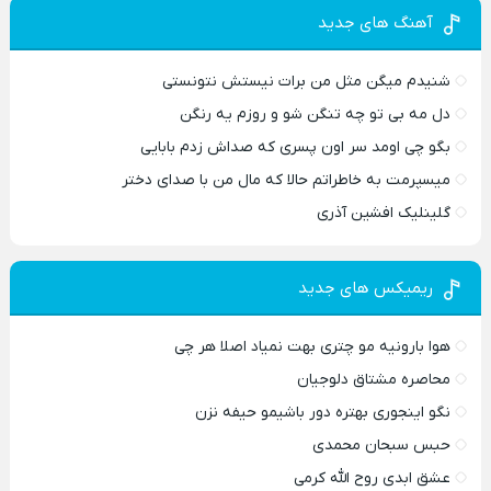
آهنگ های جدید
شنیدم میگن مثل من برات نیستش نتونستی
دل مه بی تو چه تنگن شو و روزم یه رنگن
بگو چی اومد سر اون پسری که صداش زدم بابایی
میسپرمت به خاطراتم حالا که مال من با صدای دختر
گلینلیک افشین آذری
ریمیکس های جدید
هوا بارونیه مو چتری بهت نمیاد اصلا هر چی
محاصره مشتاق دلوجیان
نگو اینجوری بهتره دور باشیمو حیفه نزن
حبس سبحان محمدی
عشق ابدی روح الله کرمی