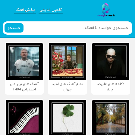
گلچین قدیمی
پخش آهنگ
جستجو
دکلمه های علیرضا
تمام آهنگ های امید
آهنگ های برتر علی
آریانفر
جهان
احمدیانی 1404