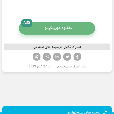
ADS
دانلــود موزیــکیـــو
اشتراک گذاری در شبکه های اجتماعی
فیسوک
تویتر
لینکدین
واتساپ
تلگرام
آهنگ سنتی-قدیمی
27 اکتبر 2023
پست های پیشنهادی