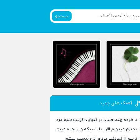
جستجو
آهنگ های جدید
با خودم چند چندم تو تنهایام گرفت قلبم درد
دخترم میدونم الان دلت تنگه ولی اجازه میدی
ترسم از نبودنت بود و الان نیستی پیشم