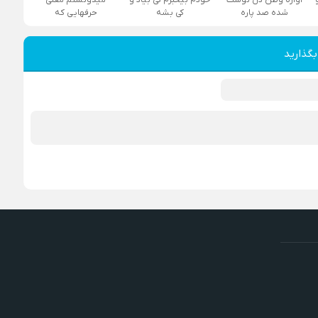
شده صد پاره
کی بشه
حرفهایی که
بگذارید