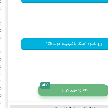
دانلود آهنگ با کیفیت خوب 128
ADS
دانلــود موزیــکیـــو