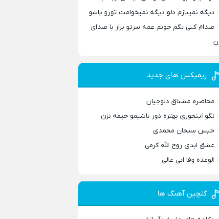
دیگه نمیبازم دلو دیگه نمیخوامت تورو پاشو
صدام کنی بگم جونم عمه سرتو بزار با صدای
ن
ریمیکس های جدید
محاصره مشتاق دلوجیان
نگو اینجوری بهتره دور باشیمو حیفه نزن
حبس سبحان محمدی
عشق ابدی روح الله کرمی
الوعده وفا ابی عالی
گلچین آهنگ ها