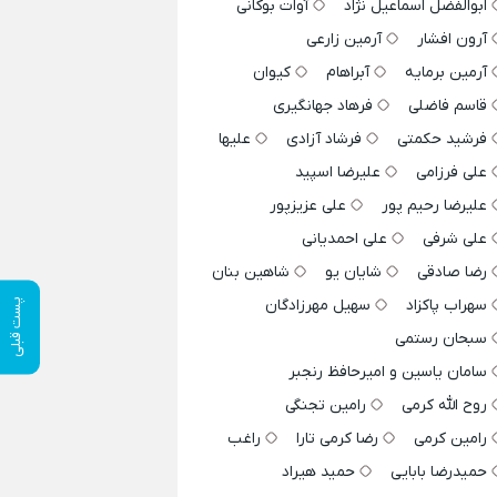
ابوالفضل اسماعیل نژاد
آوات بوکانی
آرون افشار
آرمین زارعی
آرمین برمایه
آبراهام
کیوان
قاسم فاضلی
فرهاد جهانگیری
فرشید حکمتی
فرشاد آزادی
علیها
علی فرزامی
علیرضا اسپید
علیرضا رحیم پور
علی عزیزپور
علی شرفی
علی احمدیانی
رضا صادقی
شایان یو
شاهین بنان
سهراب پاکزاد
سهیل مهرزادگان
پست قبلی
سبحان رستمی
سامان یاسین و امیرحافظ رنجبر
روح الله کرمی
رامین تجنگی
رامین کرمی
رضا کرمی تارا
راغب
حمیدرضا بابایی
حمید هیراد