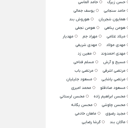
حسن زیرک
حامد الماسی
حامد سنجابی
یوسف جمالی
همایون شجریان
هوروش بند
هومن پناهی
هومن نجفی
میلاد غلامی
مهراد جم
مهدیار
مهدی مولاد
مهدی شریفی
مهدی احمدوند
معین زد
مسیح و آرش
مسلم فتاحی
مرتضی اشرفی
مرتضی باب
مرتضی پاشایی
مسعود جلیلیان
مسعود صادقلو
محمد امیری
محسن ابراهیم زاده
محسن لرستانی
محسن چاوشی
محسن یگانه
مجید رضوی
ماهان خادمی
ماکان بند
گرشا رضایی