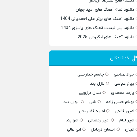
دکلمه های علیرضا آریانفر
دانلود تمام آهنگ های امید جهان
دانلود آهنگ های برتر علی احمدیانی 1404
دانلود پلی لیست آهنگ های پاییزی 1404
دانلود آهنگ های انگیزشی 2025
خوانندگان
جواد عباسی
جاسم خدارحمی
پیام عباسی
پازل بند
پارسا محمدی
بیدل برزویی
بهنام حسن زاده
بابی
ایوان بند
امین فالجی
امیرحافظ رنجبر
امیر لیام
امیر رمضانی
امو بند
الجان
احسان دریادل
ابی عالی