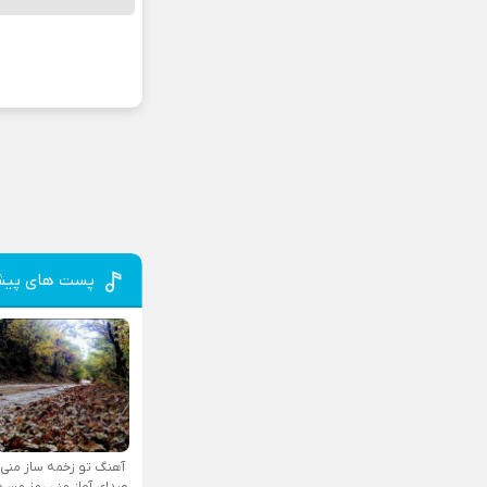
پست های پیش
آهنگ تو زخمه ساز منی
صدای آواز منی رمز من و