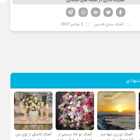
اشتراک گذاری در شبکه های اجتماعی
فیسوک
تویتر
لینکدین
واتساپ
تلگرام
آهنگ سنتی-قدیمی
5 نوامبر 2023
نهادی
آهنگ ای زن تنها مرد
آهنگ تو که نیستی از
آهنگ کاشکی از اول من
آواره وطن دل توست
خودم بیخبرم کی بیاد و
میدونستم معنی