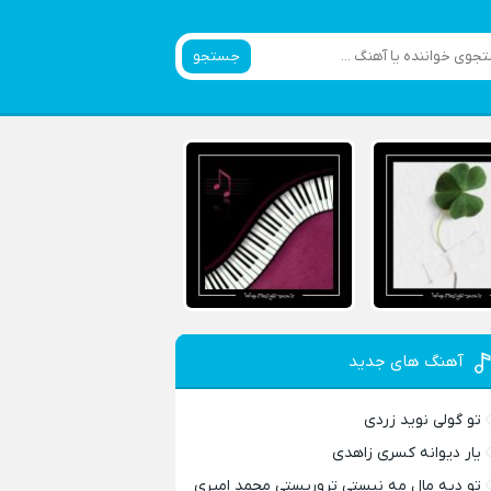
جستجو
آهنگ های جدید
تو گولی نوید زردی
یار دیوانه کسری زاهدی
تو دیه مال مه نیستی تروریستی محمد امیری