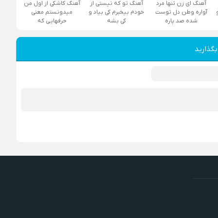
آهنگ ای زن تنها مرد
آهنگ تو که نیستی از
آهنگ کاشکی از اول من
آواره وطن دل توست
خودم بیخبرم کی بیاد و
میدونستم معنی
شده صد پاره
کی بشه
حرفهایی که
بگذارید