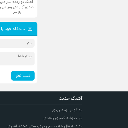
آهنگ تو زخمه ساز منی
صدای آواز منی رمز من و
راز منی
دیدگاه خود را 
ثبت نظر
آهنگ جدید
تو گولی نوید زردی
یار دیوانه کسری زاهدی
تو دیه مال مه نیستی تروریستی محمد امیری