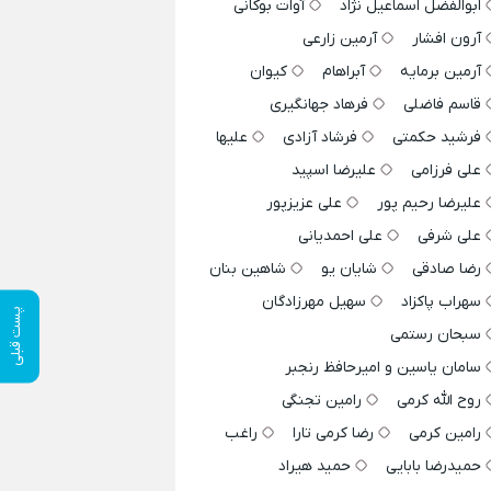
ابوالفضل اسماعیل نژاد
آوات بوکانی
آرون افشار
آرمین زارعی
آرمین برمایه
آبراهام
کیوان
قاسم فاضلی
فرهاد جهانگیری
فرشید حکمتی
فرشاد آزادی
علیها
علی فرزامی
علیرضا اسپید
علیرضا رحیم پور
علی عزیزپور
علی شرفی
علی احمدیانی
رضا صادقی
شایان یو
شاهین بنان
سهراب پاکزاد
سهیل مهرزادگان
پست قبلی
سبحان رستمی
سامان یاسین و امیرحافظ رنجبر
روح الله کرمی
رامین تجنگی
رامین کرمی
رضا کرمی تارا
راغب
حمیدرضا بابایی
حمید هیراد