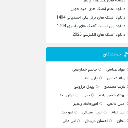
دکلمه های علیرضا آریانفر
دانلود تمام آهنگ های امید جهان
دانلود آهنگ های برتر علی احمدیانی 1404
دانلود پلی لیست آهنگ های پاییزی 1404
دانلود آهنگ های انگیزشی 2025
خوانندگان
جواد عباسی
جاسم خدارحمی
پیام عباسی
پازل بند
پارسا محمدی
بیدل برزویی
بهنام حسن زاده
بابی
ایوان بند
امین فالجی
امیرحافظ رنجبر
امیر لیام
امیر رمضانی
امو بند
الجان
احسان دریادل
ابی عالی