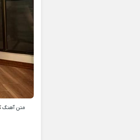
متن آهنگ
ک