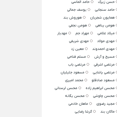
حسن زیرک
حامد الماسی
حامد سنجابی
یوسف جمالی
همایون شجریان
هوروش بند
هومن پناهی
هومن نجفی
میلاد غلامی
مهراد جم
مهدیار
مهدی مولاد
مهدی شریفی
مهدی احمدوند
معین زد
مسیح و آرش
مسلم فتاحی
مرتضی اشرفی
مرتضی باب
مرتضی پاشایی
مسعود جلیلیان
مسعود صادقلو
محمد امیری
محسن ابراهیم زاده
محسن لرستانی
محسن چاوشی
محسن یگانه
مجید رضوی
ماهان خادمی
ماکان بند
گرشا رضایی