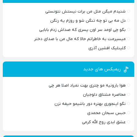
شنیدم میگن مثل من برات نیستش نتونستی
دل مه بی تو چه تنگن شو و روزم یه رنگن
بگو چی اومد سر اون پسری که صداش زدم بابایی
میسپرمت به خاطراتم حالا که مال من با صدای دختر
گلینلیک افشین آذری
ریمیکس های جدید
هوا بارونیه مو چتری بهت نمیاد اصلا هر چی
محاصره مشتاق دلوجیان
نگو اینجوری بهتره دور باشیمو حیفه نزن
حبس سبحان محمدی
عشق ابدی روح الله کرمی