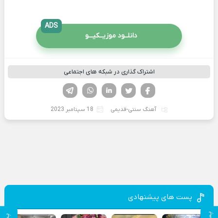
ADS
دانلــود موزیــکیـــو
اشتراک گذاری در شبکه های اجتماعی
فیسوک
تویتر
لینکدین
واتساپ
تلگرام
آهنگ سنتی-قدیمی
18 سپتامبر 2023
پست های پیشنهادی