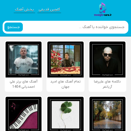
گلچین قدیمی
پخش آهنگ
جستجو
دکلمه های علیرضا
تمام آهنگ های امید
آهنگ های برتر علی
آریانفر
جهان
احمدیانی 1404