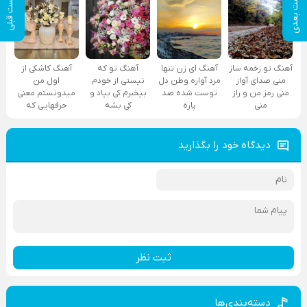
پست بعدی
پست قبلی
آهنگ تو زخمه ساز
آهنگ ای زن تنها
آهنگ تو که
آهنگ کاشکی از
منی صدای آواز
مرد آواره وطن دل
نیستی از خودم
اول من
منی رمز من و راز
توست شده صد
بیخبرم کی بیاد و
میدونستم معنی
منی
پاره
کی بشه
حرفهایی که
دیدگاه خود را بگذارید
ثبت نظر
دسته‌بندی‌ها