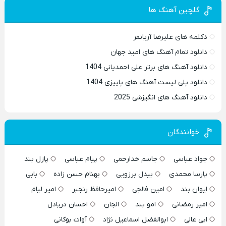
گلچین آهنگ ها
دکلمه های علیرضا آریانفر
دانلود تمام آهنگ های امید جهان
دانلود آهنگ های برتر علی احمدیانی 1404
دانلود پلی لیست آهنگ های پاییزی 1404
دانلود آهنگ های انگیزشی 2025
خوانندگان
جواد عباسی
جاسم خدارحمی
پیام عباسی
پازل بند
پارسا محمدی
بیدل برزویی
بهنام حسن زاده
بابی
ایوان بند
امین فالجی
امیرحافظ رنجبر
امیر لیام
امیر رمضانی
امو بند
الجان
احسان دریادل
ابی عالی
ابوالفضل اسماعیل نژاد
آوات بوکانی