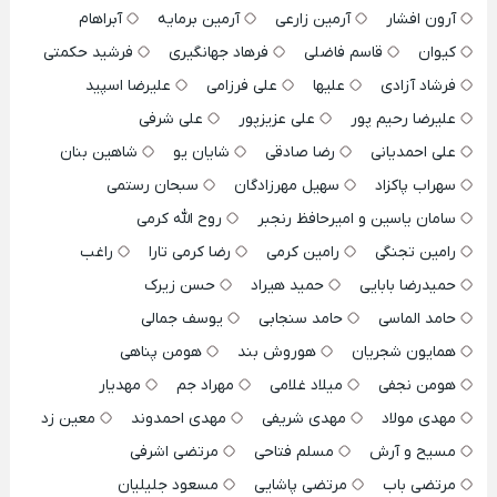
آرون افشار
آرمین زارعی
آرمین برمایه
آبراهام
کیوان
قاسم فاضلی
فرهاد جهانگیری
فرشید حکمتی
فرشاد آزادی
علیها
علی فرزامی
علیرضا اسپید
علیرضا رحیم پور
علی عزیزپور
علی شرفی
علی احمدیانی
رضا صادقی
شایان یو
شاهین بنان
سهراب پاکزاد
سهیل مهرزادگان
سبحان رستمی
سامان یاسین و امیرحافظ رنجبر
روح الله کرمی
رامین تجنگی
رامین کرمی
رضا کرمی تارا
راغب
حمیدرضا بابایی
حمید هیراد
حسن زیرک
حامد الماسی
حامد سنجابی
یوسف جمالی
همایون شجریان
هوروش بند
هومن پناهی
هومن نجفی
میلاد غلامی
مهراد جم
مهدیار
مهدی مولاد
مهدی شریفی
مهدی احمدوند
معین زد
مسیح و آرش
مسلم فتاحی
مرتضی اشرفی
مرتضی باب
مرتضی پاشایی
مسعود جلیلیان