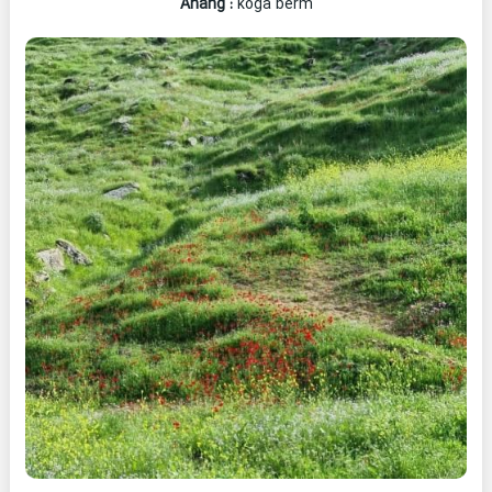
Ahang
:
koga berm