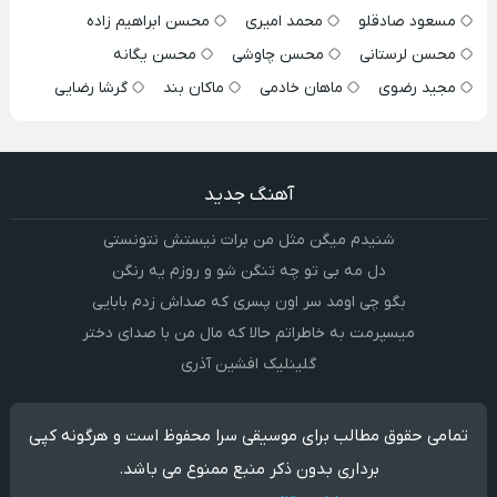
مسعود صادقلو
محمد امیری
محسن ابراهیم زاده
محسن لرستانی
محسن چاوشی
محسن یگانه
مجید رضوی
ماهان خادمی
ماکان بند
گرشا رضایی
آهنگ جدید
شنیدم میگن مثل من برات نیستش نتونستی
دل مه بی تو چه تنگن شو و روزم یه رنگن
بگو چی اومد سر اون پسری که صداش زدم بابایی
میسپرمت به خاطراتم حالا که مال من با صدای دختر
گلینلیک افشین آذری
تمامی حقوق مطالب برای موسیقی سرا محفوظ است و هرگونه کپی
برداری بدون ذکر منبع ممنوع می باشد.