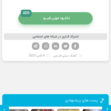
ADS
دانلــود موزیــکیـــو
اشتراک گذاری در شبکه های اجتماعی
فیسوک
تویتر
لینکدین
واتساپ
تلگرام
آهنگ سنتی-قدیمی
4 اکتبر 2023
پست های پیشنهادی