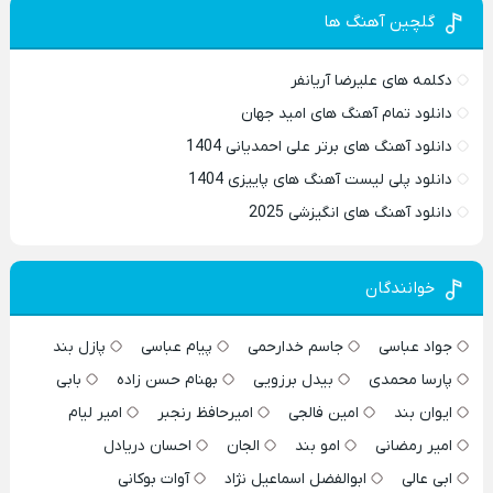
گلچین آهنگ ها
دکلمه های علیرضا آریانفر
دانلود تمام آهنگ های امید جهان
دانلود آهنگ های برتر علی احمدیانی 1404
دانلود پلی لیست آهنگ های پاییزی 1404
دانلود آهنگ های انگیزشی 2025
خوانندگان
جواد عباسی
جاسم خدارحمی
پیام عباسی
پازل بند
پارسا محمدی
بیدل برزویی
بهنام حسن زاده
بابی
ایوان بند
امین فالجی
امیرحافظ رنجبر
امیر لیام
امیر رمضانی
امو بند
الجان
احسان دریادل
ابی عالی
ابوالفضل اسماعیل نژاد
آوات بوکانی