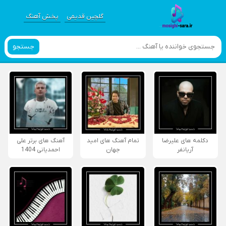
گلچین قدیمی
پخش آهنگ
جستجو
دکلمه های علیرضا
تمام آهنگ های امید
آهنگ های برتر علی
آریانفر
جهان
احمدیانی 1404