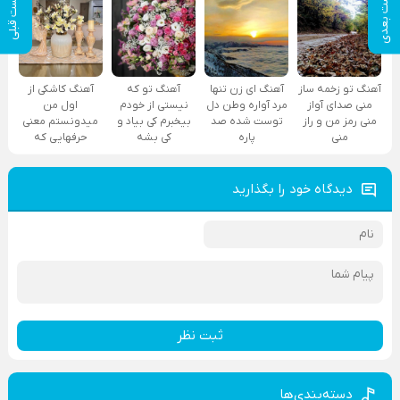
پست بعدی
پست قبلی
آهنگ تو زخمه ساز
آهنگ ای زن تنها
آهنگ تو که
آهنگ کاشکی از
منی صدای آواز
مرد آواره وطن دل
نیستی از خودم
اول من
منی رمز من و راز
توست شده صد
بیخبرم کی بیاد و
میدونستم معنی
منی
پاره
کی بشه
حرفهایی که
دیدگاه خود را بگذارید
ثبت نظر
دسته‌بندی‌ها