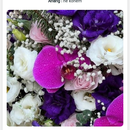
Ahang
:
he konem