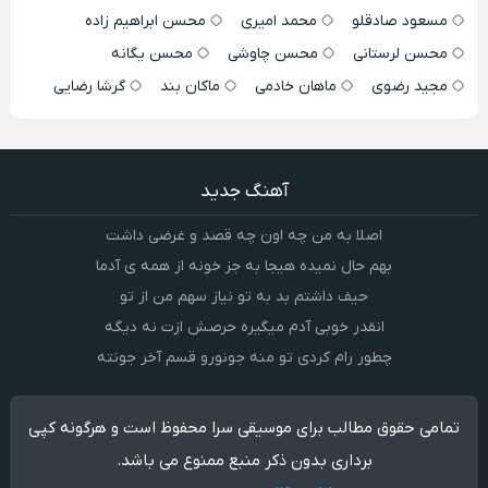
مسعود صادقلو
محمد امیری
محسن ابراهیم زاده
محسن لرستانی
محسن چاوشی
محسن یگانه
مجید رضوی
ماهان خادمی
ماکان بند
گرشا رضایی
آهنگ جدید
اصلا به من چه اون چه قصد و غرضی داشت
بهم حال نمیده هیجا به جز خونه از همه ی آدما
حیف داشتم بد به تو نیاز سهم من از تو
انقدر خوبی آدم میگیره حرصش ازت نه دیگه
چطور رام کردی تو منه جونورو قسم آخر جونته
تمامی حقوق مطالب برای موسیقی سرا محفوظ است و هرگونه کپی
برداری بدون ذکر منبع ممنوع می باشد.