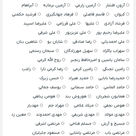
آرون افشار
آرمین زارعی
آرمین برمایه
آبراهام
کیوان
قاسم فاضلی
فرهاد جهانگیری
فرشید حکمتی
فرشاد آزادی
علیها
علی فرزامی
علیرضا اسپید
علیرضا رحیم پور
علی عزیزپور
علی شرفی
علی احمدیانی
رضا صادقی
شایان یو
شاهین بنان
سهراب پاکزاد
سهیل مهرزادگان
سبحان رستمی
سامان یاسین و امیرحافظ رنجبر
روح الله کرمی
رامین تجنگی
رامین کرمی
رضا کرمی تارا
راغب
حمیدرضا بابایی
حمید هیراد
حسن زیرک
حامد الماسی
حامد سنجابی
یوسف جمالی
همایون شجریان
هوروش بند
هومن پناهی
هومن نجفی
میلاد غلامی
مهراد جم
مهدیار
مهدی مولاد
مهدی شریفی
مهدی احمدوند
معین زد
مسیح و آرش
مسلم فتاحی
مرتضی اشرفی
مرتضی باب
مرتضی پاشایی
مسعود جلیلیان