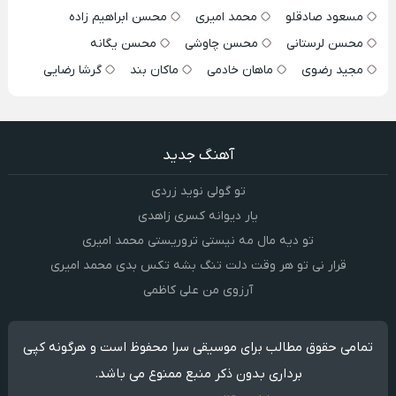
مسعود صادقلو
محمد امیری
محسن ابراهیم زاده
محسن لرستانی
محسن چاوشی
محسن یگانه
مجید رضوی
ماهان خادمی
ماکان بند
گرشا رضایی
آهنگ جدید
تو گولی نوید زردی
یار دیوانه کسری زاهدی
تو دیه مال مه نیستی تروریستی محمد امیری
قرار نی تو هر وقت دلت تنگ بشه تکس بدی محمد امیری
آرزوی من علی کاظمی
تمامی حقوق مطالب برای موسیقی سرا محفوظ است و هرگونه کپی
برداری بدون ذکر منبع ممنوع می باشد.