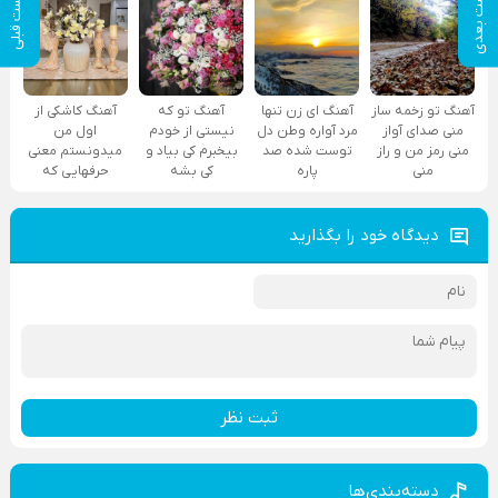
پست بعدی
پست قبلی
آهنگ تو زخمه ساز
آهنگ ای زن تنها
آهنگ تو که
آهنگ کاشکی از
منی صدای آواز
مرد آواره وطن دل
نیستی از خودم
اول من
منی رمز من و راز
توست شده صد
بیخبرم کی بیاد و
میدونستم معنی
منی
پاره
کی بشه
حرفهایی که
دیدگاه خود را بگذارید
ثبت نظر
دسته‌بندی‌ها