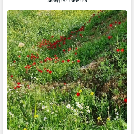
Ahang
:
he tomet ha