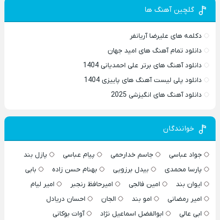
گلچین آهنگ ها
دکلمه های علیرضا آریانفر
دانلود تمام آهنگ های امید جهان
دانلود آهنگ های برتر علی احمدیانی 1404
دانلود پلی لیست آهنگ های پاییزی 1404
دانلود آهنگ های انگیزشی 2025
خوانندگان
جواد عباسی
جاسم خدارحمی
پیام عباسی
پازل بند
پارسا محمدی
بیدل برزویی
بهنام حسن زاده
بابی
ایوان بند
امین فالجی
امیرحافظ رنجبر
امیر لیام
امیر رمضانی
امو بند
الجان
احسان دریادل
ابی عالی
ابوالفضل اسماعیل نژاد
آوات بوکانی