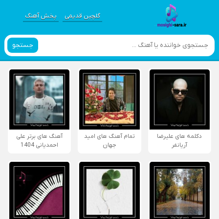
گلچین قدیمی
پخش آهنگ
جستجو
دکلمه های علیرضا
تمام آهنگ های امید
آهنگ های برتر علی
آریانفر
جهان
احمدیانی 1404