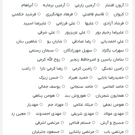
آرون افشار
آرمین زارعی
آرمین برمایه
آبراهام
کیوان
قاسم فاضلی
فرهاد جهانگیری
فرشید حکمتی
فرشاد آزادی
علیها
علی فرزامی
علیرضا اسپید
علیرضا رحیم پور
علی عزیزپور
علی شرفی
علی احمدیانی
رضا صادقی
شایان یو
شاهین بنان
سهراب پاکزاد
سهیل مهرزادگان
سبحان رستمی
سامان یاسین و امیرحافظ رنجبر
روح الله کرمی
رامین تجنگی
رامین کرمی
رضا کرمی تارا
راغب
حمیدرضا بابایی
حمید هیراد
حسن زیرک
حامد الماسی
حامد سنجابی
یوسف جمالی
همایون شجریان
هوروش بند
هومن پناهی
هومن نجفی
میلاد غلامی
مهراد جم
مهدیار
مهدی مولاد
مهدی شریفی
مهدی احمدوند
معین زد
مسیح و آرش
مسلم فتاحی
مرتضی اشرفی
مرتضی باب
مرتضی پاشایی
مسعود جلیلیان