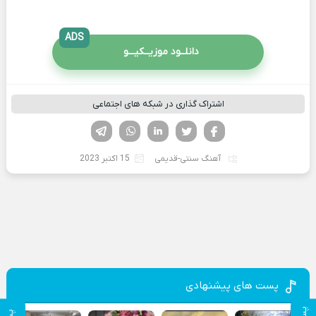
ADS
دانلــود موزیــکیـــو
اشتراک گذاری در شبکه های اجتماعی
فیسوک
تویتر
لینکدین
واتساپ
تلگرام
آهنگ سنتی-قدیمی
15 اکتبر 2023
پست های پیشنهادی