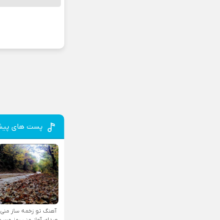
پست های پیش
آهنگ تو زخمه ساز منی
صدای آواز منی رمز من و