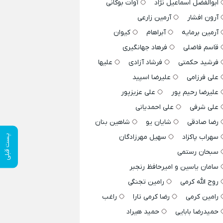
ابوالفضل اسماعیل نژاد
آوات بوکانی
آرون افشار
آرمین زارعی
آرمین برمایه
آبراهام
کیوان
قاسم فاضلی
فرهاد جهانگیری
فرشید حکمتی
فرشاد آزادی
علیها
علی فرزامی
علیرضا اسپید
علیرضا رحیم پور
علی عزیزپور
علی شرفی
علی احمدیانی
رضا صادقی
شایان یو
شاهین بنان
سهراب پاکزاد
سهیل مهرزادگان
پست قبلی
سبحان رستمی
سامان یاسین و امیرحافظ رنجبر
روح الله کرمی
رامین تجنگی
رامین کرمی
رضا کرمی تارا
راغب
حمیدرضا بابایی
حمید هیراد