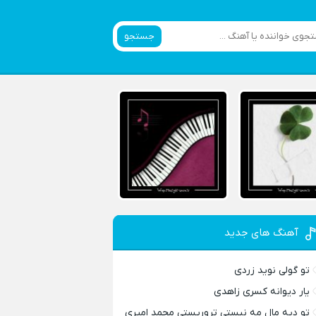
جستجو
آهنگ های جدید
تو گولی نوید زردی
یار دیوانه کسری زاهدی
تو دیه مال مه نیستی تروریستی محمد امیری