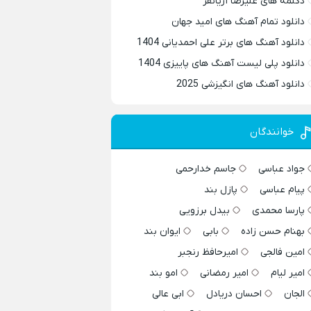
دکلمه های علیرضا آریانفر
دانلود تمام آهنگ های امید جهان
دانلود آهنگ های برتر علی احمدیانی 1404
دانلود پلی لیست آهنگ های پاییزی 1404
دانلود آهنگ های انگیزشی 2025
خوانندگان
جواد عباسی
جاسم خدارحمی
پیام عباسی
پازل بند
پارسا محمدی
بیدل برزویی
بهنام حسن زاده
بابی
ایوان بند
امین فالجی
امیرحافظ رنجبر
امیر لیام
امیر رمضانی
امو بند
الجان
احسان دریادل
ابی عالی