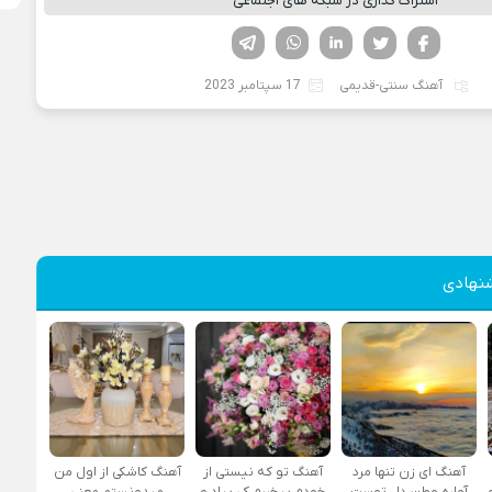
اشتراک گذاری در شبکه های اجتماعی
فیسوک
تویتر
لینکدین
واتساپ
تلگرام
آهنگ سنتی-قدیمی
17 سپتامبر 2023
نهادی
آهنگ ای زن تنها مرد
آهنگ تو که نیستی از
آهنگ کاشکی از اول من
آواره وطن دل توست
خودم بیخبرم کی بیاد و
میدونستم معنی