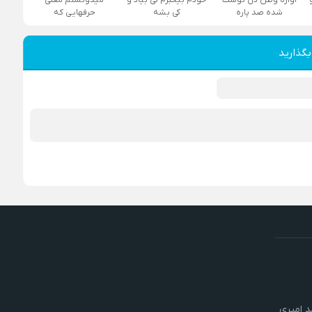
شده صد پاره
کی بشه
حرفهایی که
بگذارید
 امیری