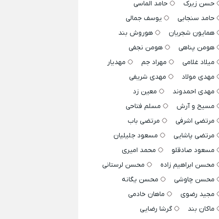
حسن زیرک
حامد الماسی
حامد سنجابی
یوسف جمالی
همایون شجریان
هوروش بند
هومن پناهی
هومن نجفی
میلاد غلامی
مهراد جم
مهدیار
مهدی مولاد
مهدی شریفی
مهدی احمدوند
معین زد
مسیح و آرش
مسلم فتاحی
مرتضی اشرفی
مرتضی باب
مرتضی پاشایی
مسعود جلیلیان
مسعود صادقلو
محمد امیری
محسن ابراهیم زاده
محسن لرستانی
محسن چاوشی
محسن یگانه
مجید رضوی
ماهان خادمی
ماکان بند
گرشا رضایی