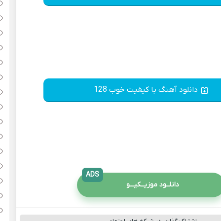
دانلود آهنگ با کیفیت خوب 128
ADS
دانلــود موزیــکیـــو