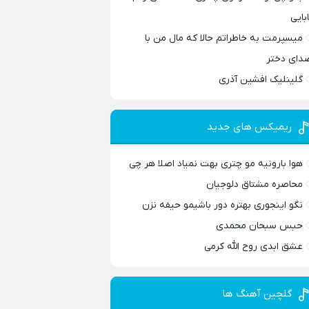
ابایی
میسپرمت به خاطراتم حالا که مال من با
دای دختر
گلینلیک افشین آذری
ریمیکس های جدید
هوا بارونیه مو چتری بهت نمیاد اصلا هر چی
محاصره مشتاق دلوجیان
نگو اینجوری بهتره دور باشیمو حیفه نزن
حبس سبحان محمدی
عشق ابدی روح الله کرمی
گلچین آهنگ ها