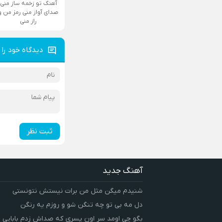
آهنگ تو زخمه ساز منی
صدای آواز منی رمز من و
راز منی
دیدگاه خود را 
ثبت نظر
آهنگ جدید
شنیدم میگن مثل من برات نیستش نتونستی
دل مه بی تو چه تنگن شو و روزم یه رنگن
بگو چی اومد سر اون پسری که صداش زدم بابایی