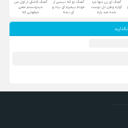
آهنگ ای زن تنها مرد
آهنگ تو که نیستی از
آهنگ کاشکی از اول من
آواره وطن دل توست
خودم بیخبرم کی بیاد و
میدونستم معنی
شده صد پاره
کی بشه
حرفهایی که
بگذارید