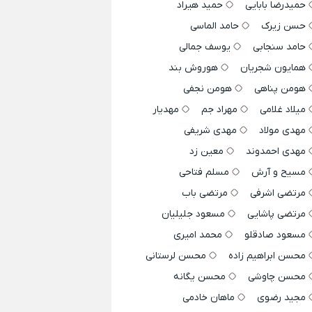
حمیدرضا بابایی
حمید هیراد
حسن زیرک
حامد الماسی
حامد سنجابی
یوسف جمالی
همایون شجریان
هوروش بند
هومن پناهی
هومن نجفی
میلاد غلامی
مهراد جم
مهدیار
مهدی مولاد
مهدی شریفی
مهدی احمدوند
معین زد
مسیح و آرش
مسلم فتاحی
مرتضی اشرفی
مرتضی باب
مرتضی پاشایی
مسعود جلیلیان
مسعود صادقلو
محمد امیری
محسن ابراهیم زاده
محسن لرستانی
محسن چاوشی
محسن یگانه
مجید رضوی
ماهان خادمی