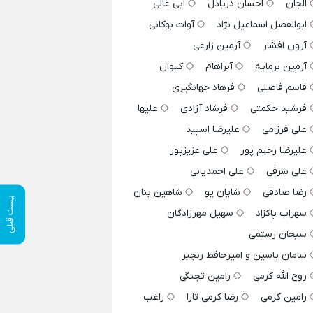
الجان
احسان دریادل
ابی عالی
ابوالفضل اسماعیل نژاد
آوات بوکانی
آرون افشار
آرمین زارعی
آرمین برمایه
آبراهام
کیوان
قاسم فاضلی
فرهاد جهانگیری
فرشید حکمتی
فرشاد آزادی
علیها
علی فرزامی
علیرضا اسپید
علیرضا رحیم پور
علی عزیزپور
علی شرفی
علی احمدیانی
رضا صادقی
شایان یو
شاهین بنان
پست قبلی
سهراب پاکزاد
سهیل مهرزادگان
سبحان رستمی
سامان یاسین و امیرحافظ رنجبر
روح الله کرمی
رامین تجنگی
رامین کرمی
رضا کرمی تارا
راغب