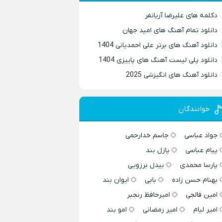
دکلمه های علیرضا آریانفر
دانلود تمام آهنگ های امید جهان
دانلود آهنگ های برتر علی احمدیانی 1404
دانلود پلی لیست آهنگ های پاییزی 1404
دانلود آهنگ های انگیزشی 2025
خوانندگان
جواد عباسی
جاسم خدارحمی
پیام عباسی
پازل بند
پارسا محمدی
بیدل برزویی
بهنام حسن زاده
بابی
ایوان بند
امین فالجی
امیرحافظ رنجبر
امیر لیام
امیر رمضانی
امو بند