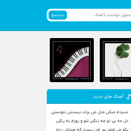
جستجو
آهنگ های جدید
شنیدم میگن مثل من برات نیستش نتونستی
دل مه بی تو چه تنگن شو و روزم یه رنگن
بگو چی اومد سر اون پسری که صداش زدم