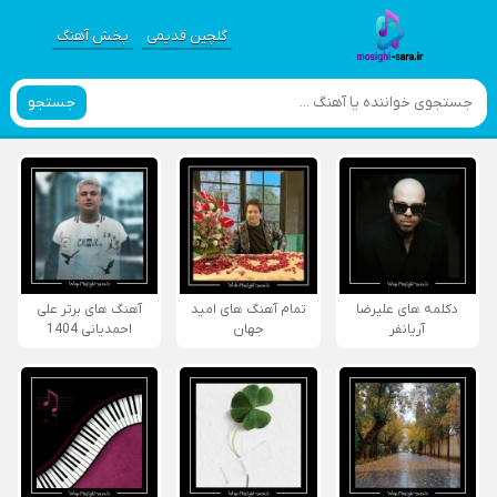
گلچین قدیمی
پخش آهنگ
جستجو
دکلمه های علیرضا
تمام آهنگ های امید
آهنگ های برتر علی
آریانفر
جهان
احمدیانی 1404