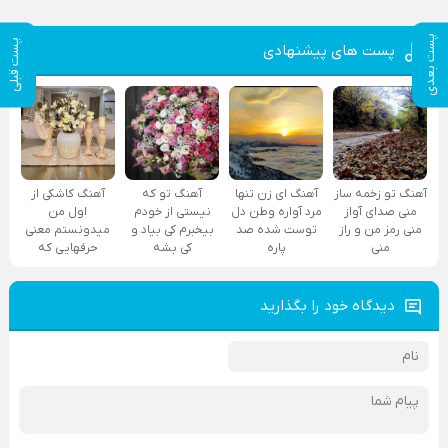
پست بعدی
پست قبلی
پست های پیشنهادی
آهنگ تو زخمه ساز
آهنگ ای زن تنها
آهنگ تو که
آهنگ کاشکی از
منی صدای آواز
مرد آواره وطن دل
نیستی از خودم
اول من
منی رمز من و راز
توست شده صد
بیخبرم کی بیاد و
میدونستم معنی
منی
پاره
کی بشه
حرفهایی که
دیدگاه خود را بگذارید