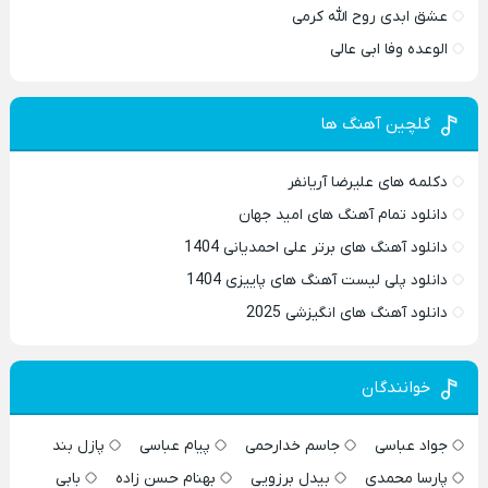
عشق ابدی روح الله کرمی
الوعده وفا ابی عالی
گلچین آهنگ ها
دکلمه های علیرضا آریانفر
دانلود تمام آهنگ های امید جهان
دانلود آهنگ های برتر علی احمدیانی 1404
دانلود پلی لیست آهنگ های پاییزی 1404
دانلود آهنگ های انگیزشی 2025
خوانندگان
جواد عباسی
جاسم خدارحمی
پیام عباسی
پازل بند
پارسا محمدی
بیدل برزویی
بهنام حسن زاده
بابی