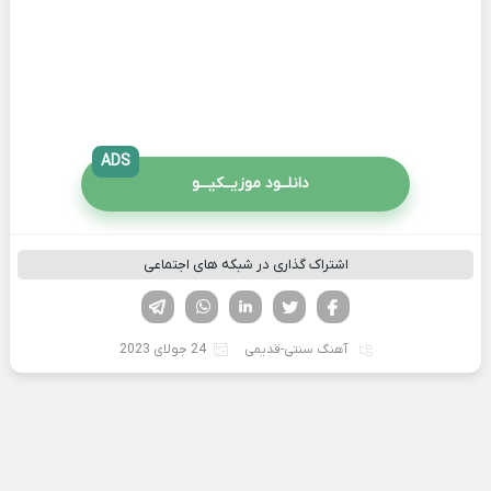
ADS
دانلــود موزیــکیـــو
اشتراک گذاری در شبکه های اجتماعی
فیسوک
تویتر
لینکدین
واتساپ
تلگرام
آهنگ سنتی-قدیمی
24 جولای 2023