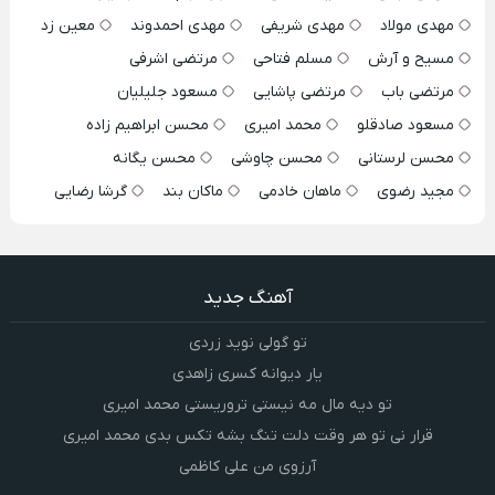
مهدی مولاد
مهدی شریفی
مهدی احمدوند
معین زد
مسیح و آرش
مسلم فتاحی
مرتضی اشرفی
مرتضی باب
مرتضی پاشایی
مسعود جلیلیان
مسعود صادقلو
محمد امیری
محسن ابراهیم زاده
محسن لرستانی
محسن چاوشی
محسن یگانه
مجید رضوی
ماهان خادمی
ماکان بند
گرشا رضایی
آهنگ جدید
تو گولی نوید زردی
یار دیوانه کسری زاهدی
تو دیه مال مه نیستی تروریستی محمد امیری
قرار نی تو هر وقت دلت تنگ بشه تکس بدی محمد امیری
آرزوی من علی کاظمی