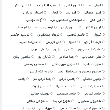
ایوان بند
امین فالجی
امیرحافظ رنجبر
امیر لیام
امیر رمضانی
امو بند
الجان
احسان دریادل
ابی عالی
ابوالفضل اسماعیل نژاد
آوات بوکانی
آرون افشار
آرمین زارعی
آرمین برمایه
آبراهام
کیوان
قاسم فاضلی
فرهاد جهانگیری
فرشید حکمتی
فرشاد آزادی
علیها
علی فرزامی
علیرضا اسپید
علیرضا رحیم پور
علی عزیزپور
علی شرفی
علی احمدیانی
رضا صادقی
شایان یو
شاهین بنان
سهراب پاکزاد
سهیل مهرزادگان
سبحان رستمی
سامان یاسین و امیرحافظ رنجبر
روح الله کرمی
رامین تجنگی
رامین کرمی
رضا کرمی تارا
راغب
حمیدرضا بابایی
حمید هیراد
حسن زیرک
حامد الماسی
حامد سنجابی
یوسف جمالی
همایون شجریان
هوروش بند
هومن پناهی
هومن نجفی
میلاد غلامی
مهراد جم
مهدیار