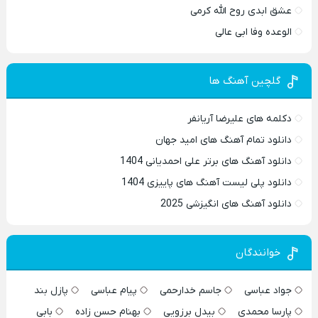
عشق ابدی روح الله کرمی
الوعده وفا ابی عالی
گلچین آهنگ ها
دکلمه های علیرضا آریانفر
دانلود تمام آهنگ های امید جهان
دانلود آهنگ های برتر علی احمدیانی 1404
دانلود پلی لیست آهنگ های پاییزی 1404
دانلود آهنگ های انگیزشی 2025
خوانندگان
جواد عباسی
جاسم خدارحمی
پیام عباسی
پازل بند
پارسا محمدی
بیدل برزویی
بهنام حسن زاده
بابی