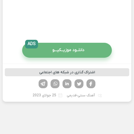
ADS
دانلــود موزیــکیـــو
اشتراک گذاری در شبکه های اجتماعی
فیسوک
تویتر
لینکدین
واتساپ
تلگرام
آهنگ سنتی-قدیمی
25 جولای 2023