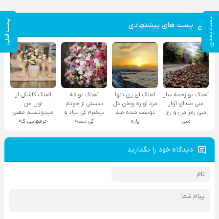
پست بعدی
پست قبلی
پست های پیشنهادی
آهنگ تو زخمه ساز
آهنگ ای زن تنها
آهنگ تو که
آهنگ کاشکی از
منی صدای آواز
مرد آواره وطن دل
نیستی از خودم
اول من
منی رمز من و راز
توست شده صد
بیخبرم کی بیاد و
میدونستم معنی
منی
پاره
کی بشه
حرفهایی که
دیدگاه خود را بگذارید