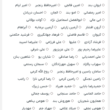
ایوان بند
امین فالجی
امیرحافظ رنجبر
امیر لیام
امیر رمضانی
امو بند
الجان
احسان دریادل
ابی عالی
ابوالفضل اسماعیل نژاد
آوات بوکانی
آرون افشار
آرمین زارعی
آرمین برمایه
آبراهام
کیوان
قاسم فاضلی
فرهاد جهانگیری
فرشید حکمتی
فرشاد آزادی
علیها
علی فرزامی
علیرضا اسپید
علیرضا رحیم پور
علی عزیزپور
علی شرفی
علی احمدیانی
رضا صادقی
شایان یو
شاهین بنان
سهراب پاکزاد
سهیل مهرزادگان
سبحان رستمی
سامان یاسین و امیرحافظ رنجبر
روح الله کرمی
رامین تجنگی
رامین کرمی
رضا کرمی تارا
راغب
حمیدرضا بابایی
حمید هیراد
حسن زیرک
حامد الماسی
حامد سنجابی
یوسف جمالی
همایون شجریان
هوروش بند
هومن پناهی
هومن نجفی
میلاد غلامی
مهراد جم
مهدیار