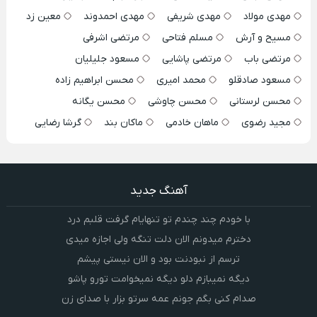
مهدی مولاد
مهدی شریفی
مهدی احمدوند
معین زد
مسیح و آرش
مسلم فتاحی
مرتضی اشرفی
مرتضی باب
مرتضی پاشایی
مسعود جلیلیان
مسعود صادقلو
محمد امیری
محسن ابراهیم زاده
محسن لرستانی
محسن چاوشی
محسن یگانه
مجید رضوی
ماهان خادمی
ماکان بند
گرشا رضایی
آهنگ جدید
با خودم چند چندم تو تنهایام گرفت قلبم درد
دخترم میدونم الان دلت تنگه ولی اجازه میدی
ترسم از نبودنت بود و الان نیستی پیشم
دیگه نمیبازم دلو دیگه نمیخوامت تورو پاشو
صدام کنی بگم جونم عمه سرتو بزار با صدای زن