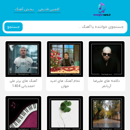
گلچین قدیمی
پخش آهنگ
جستجو
دکلمه های علیرضا
تمام آهنگ های امید
آهنگ های برتر علی
آریانفر
جهان
احمدیانی 1404