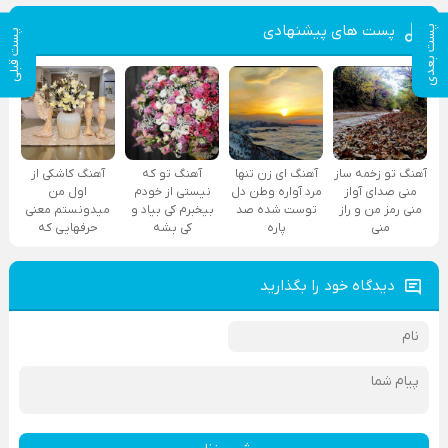
پست های پیشنهادی
پست بعدی
پست قبلی
آهنگ تو زخمه ساز
آهنگ ای زن تنها
آهنگ تو که
آهنگ کاشکی از
منی صدای آواز
مرد آواره وطن دل
نیستی از خودم
اول من
منی رمز من و راز
توست شده صد
بیخبرم کی بیاد و
میدونستم معنی
منی
پاره
کی بشه
حرفهایی که
دیدگاه خود را بگذارید