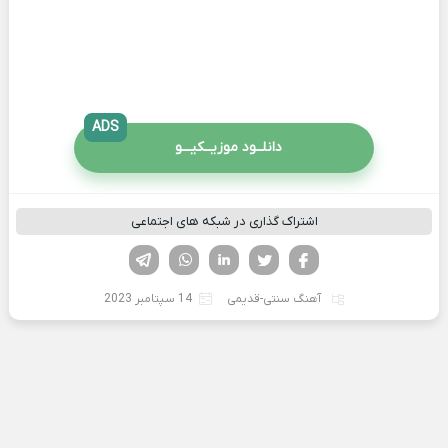
ADS
دانلــود موزیــکیـــو
اشتراک گذاری در شبکه های اجتماعی
فیسوک
تویتر
لینکدین
واتساپ
تلگرام
آهنگ سنتی-قدیمی
14 سپتامبر 2023