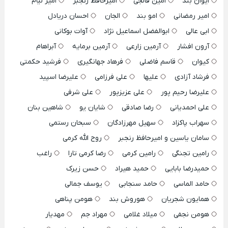
ایوان بند
امین فالجی
امیرحافظ رنجبر
امیر لیام
امیر رمضانی
امو بند
الجان
احسان دریادل
ابی عالی
ابوالفضل اسماعیل نژاد
آوات بوکانی
آرون افشار
آرمین زارعی
آرمین برمایه
آبراهام
کیوان
قاسم فاضلی
فرهاد جهانگیری
فرشید حکمتی
فرشاد آزادی
علیها
علی فرزامی
علیرضا اسپید
علیرضا رحیم پور
علی عزیزپور
علی شرفی
علی احمدیانی
رضا صادقی
شایان یو
شاهین بنان
سهراب پاکزاد
سهیل مهرزادگان
سبحان رستمی
سامان یاسین و امیرحافظ رنجبر
روح الله کرمی
رامین تجنگی
رامین کرمی
رضا کرمی تارا
راغب
حمیدرضا بابایی
حمید هیراد
حسن زیرک
حامد الماسی
حامد سنجابی
یوسف جمالی
همایون شجریان
هوروش بند
هومن پناهی
هومن نجفی
میلاد غلامی
مهراد جم
مهدیار