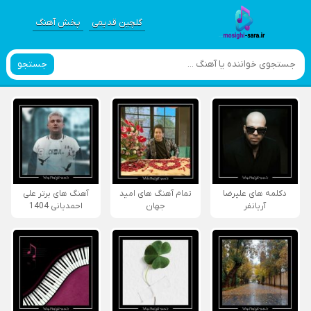
گلچین قدیمی
پخش آهنگ
جستجو
دکلمه های علیرضا
تمام آهنگ های امید
آهنگ های برتر علی
آریانفر
جهان
احمدیانی 1404