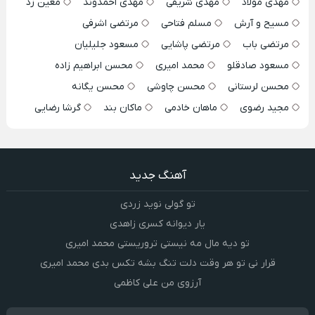
مهدی مولاد
مهدی شریفی
مهدی احمدوند
معین زد
مسیح و آرش
مسلم فتاحی
مرتضی اشرفی
مرتضی باب
مرتضی پاشایی
مسعود جلیلیان
مسعود صادقلو
محمد امیری
محسن ابراهیم زاده
محسن لرستانی
محسن چاوشی
محسن یگانه
مجید رضوی
ماهان خادمی
ماکان بند
گرشا رضایی
آهنگ جدید
تو گولی نوید زردی
یار دیوانه کسری زاهدی
تو دیه مال مه نیستی تروریستی محمد امیری
قرار نی تو هر وقت دلت تنگ بشه تکس بدی محمد امیری
آرزوی من علی کاظمی