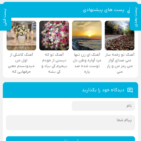
پست های پیشنهادی
پست بعدی
پست قبلی
آهنگ تو زخمه ساز
آهنگ ای زن تنها
آهنگ تو که
آهنگ کاشکی از
منی صدای آواز
مرد آواره وطن دل
نیستی از خودم
اول من
منی رمز من و راز
توست شده صد
بیخبرم کی بیاد و
میدونستم معنی
منی
پاره
کی بشه
حرفهایی که
دیدگاه خود را بگذارید