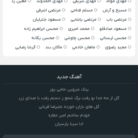
مهدی مولاد
مهدی شریفی
مهدی احمدوند
معین زد
مسیح و آرش
مسلم فتاحی
مرتضی اشرفی
مرتضی باب
مرتضی پاشایی
مسعود جلیلیان
مسعود صادقلو
محمد امیری
محسن ابراهیم زاده
محسن لرستانی
محسن چاوشی
محسن یگانه
مجید رضوی
ماهان خادمی
ماکان بند
گرشا رضایی
آهنگ جدید
پتک شروین حاجی پور
گل از مه جدا بو رفت برگ شمع ز دستم رفت با صدای زن
گل های باران خورده علیرضا قربانی
خودم ساختم امیر مقاره
ادا سینا پارسیان