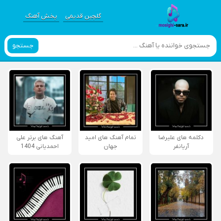
گلچین قدیمی
پخش آهنگ
جستجو
دکلمه های علیرضا
تمام آهنگ های امید
آهنگ های برتر علی
آریانفر
جهان
احمدیانی 1404