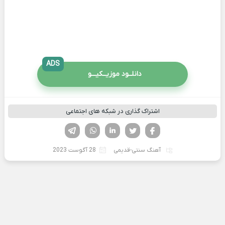
ADS
دانلــود موزیــکیـــو
اشتراک گذاری در شبکه های اجتماعی
فیسوک
تویتر
لینکدین
واتساپ
تلگرام
آهنگ سنتی-قدیمی
28 آگوست 2023