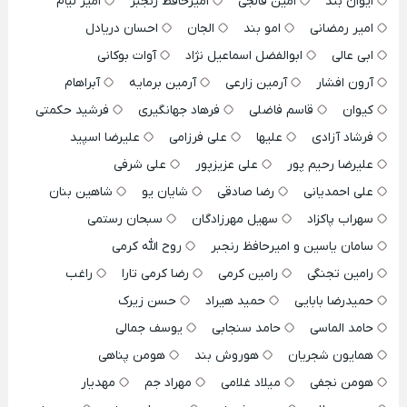
ایوان بند
امین فالجی
امیرحافظ رنجبر
امیر لیام
امیر رمضانی
امو بند
الجان
احسان دریادل
ابی عالی
ابوالفضل اسماعیل نژاد
آوات بوکانی
آرون افشار
آرمین زارعی
آرمین برمایه
آبراهام
کیوان
قاسم فاضلی
فرهاد جهانگیری
فرشید حکمتی
فرشاد آزادی
علیها
علی فرزامی
علیرضا اسپید
علیرضا رحیم پور
علی عزیزپور
علی شرفی
علی احمدیانی
رضا صادقی
شایان یو
شاهین بنان
سهراب پاکزاد
سهیل مهرزادگان
سبحان رستمی
سامان یاسین و امیرحافظ رنجبر
روح الله کرمی
رامین تجنگی
رامین کرمی
رضا کرمی تارا
راغب
حمیدرضا بابایی
حمید هیراد
حسن زیرک
حامد الماسی
حامد سنجابی
یوسف جمالی
همایون شجریان
هوروش بند
هومن پناهی
هومن نجفی
میلاد غلامی
مهراد جم
مهدیار