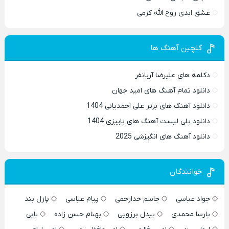
عشق ابدی روح الله کرمی
گلچین آهنگ ها
دکلمه های علیرضا آریانفر
دانلود تمام آهنگ های امید جهان
دانلود آهنگ های برتر علی احمدیانی 1404
دانلود پلی لیست آهنگ های پاییزی 1404
دانلود آهنگ های انگیزشی 2025
خوانندگان
جواد عباسی
جاسم خدارحمی
پیام عباسی
پازل بند
پارسا محمدی
بیدل برزویی
بهنام حسن زاده
بابی